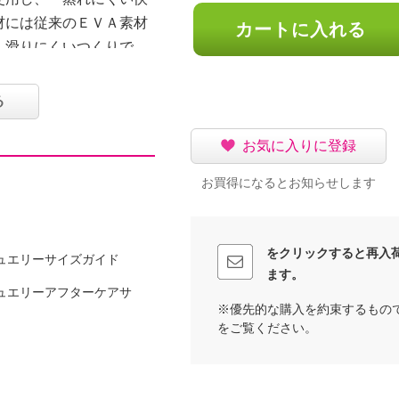
材には従来のＥＶＡ素材
カートに入れる
、滑りにくいつくりで
ゴのオリジナルデザイン
た。
る
お気に入りに登録
お買得になるとお知らせします
をクリックすると再入
ュエリーサイズガイド
ます。
発泡ポリウレタン
ュエリーアフターケアサ
※優先的な購入を約束するもの
をご覧ください。