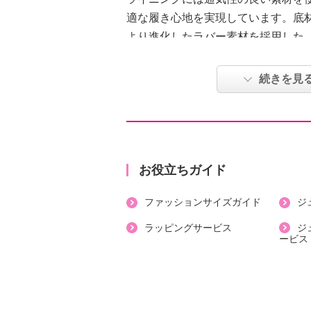
適な履き心地を実現しています。底
より進化したラバー素材を採用した
す。アウトソールには当ブランドロ
をあしらい、細部までこだわりまし
続きを見
【詳細】
・トゥ：ラウンド
・ヒール：フラット
【素材】
お役立ちガイド
・外側：牛革
ファッションサイズガイド
ジ
・内側：人工皮革
・アウトソール：インジェクション
ラッピングサービス
ジ
ービス
【サイズ（ワイズ）】
・４Ｅ
【サイズ（その他）】
・ヒールの高さ：約４ｃｍ