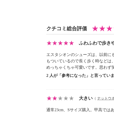
・前底厚み：約２ｃｍ
・前側着地点厚み：約２．５ｃｍ
・高低差：約１．５ｃｍ
【重さ】
クチコミ総合評価
・片足約２３０ｇ（サイズにより多
【メンテナンス】
ふわふわで歩き
・長時間照射による変退色注意
・摩擦による色落ち、色移り注意
エスタシオンのシューズは、以前に
・水や汗などによる色落ち、色移り
もついているので長く歩く時などは
【原産国（地）】
めっちゃくちゃ可愛いです。思わず
・中国製
2 人が「参考になった」と言ってい
【目安サイズ】
表記：ＳＳ
大きい
（
ナットウ
対応サイズ：２２．０ｃｍ〜２２．
通常23cm、Sサイズ購入。甲高で
表記：Ｓ