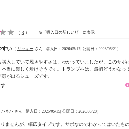
（
3
）
※「購入日の新しい順」に表示
少の差異あり）
やすい
（
リッキー
さん | 購入日：2026/05/17| 公開日：2026/05/21）
も購入していて履きやすさは、わかっていましたが、このサボ
注意
、本当に楽しく歩けそうです。トランプ柄は、最初どうかなっ
笑顔が出るシューズです。
ます
ネバネバ
さん | 購入日：2026/05/15| 公開日：2026/05/28）
０ｃｍ
はありませんが、幅広タイプです。サボなのでわかってはいたも