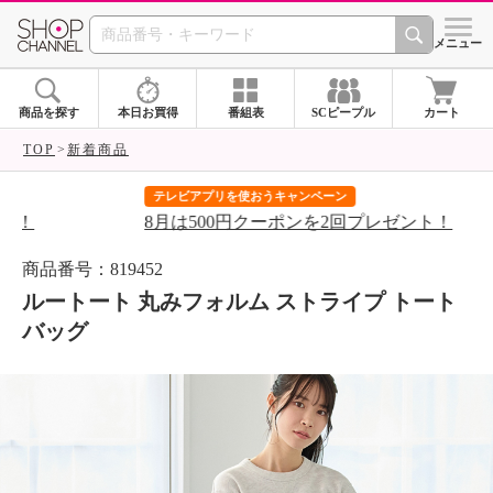
SHOP CHANNEL 
メニュー
商品を探す
本日お買得
番組表
SCピープル
カート
TOP
新着商品
テレビアプリを使おうキャンペーン
届
8月は500円クーポンを2回プレゼント！
ご
商品番号：819452
ルートート 丸みフォルム ストライプ トート
バッグ