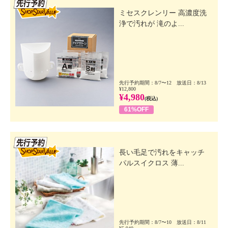
先行SSV
ミセスクレンリー 高濃度洗
浄で汚れが 滝のよ...
先行予約期間：8/7〜12 放送日：8/13
¥12,800
¥4,980
(税込)
61%OFF
先行SSV
長い毛足で汚れをキャッチ
パルスイクロス 薄...
先行予約期間：8/7〜10 放送日：8/11