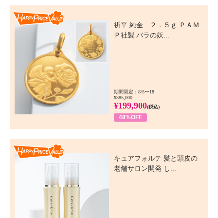
Happy Price Value
祈平 純金 ２．５ｇ ＰＡＭ
Ｐ社製 バラの妖...
期間限定：8/5〜18
¥385,000
¥199,900
(税込)
48%OFF
Happy Price Value
キュアフォルテ 髪と頭皮の
老舗サロン開発 し...