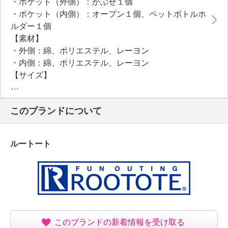
・ポケット（外側）：かぶせ１個
・ポケット（内側）：オープン１個、ペットボトルホ
ルダー１個
【素材】
・外側：綿、ポリエステル、レーヨン
・内側：綿、ポリエステル、レーヨン
【サイズ】
・約縦２７ｃｍ×最大横３８ｃｍ×マチ２４ｃｍ
・Ａ４サイズ：不可
このブランドについて
【重さ】
・約３５０ｇ
【個体差あり】
ルートート
・個体差あり
【原産国（地）】
・インド製
このブランドの新着情報を受け取る