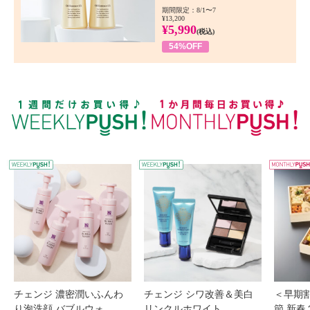
期間限定：8/1〜7
¥13,200
¥5,990
(税込)
54%OFF
WEEKLY PUSH
W
チェンジ 濃密潤いふんわ
チェンジ シワ改善＆美白
＜早期
り泡洗顔 バブルウォ...
リンクルホワイト ...
節 新春