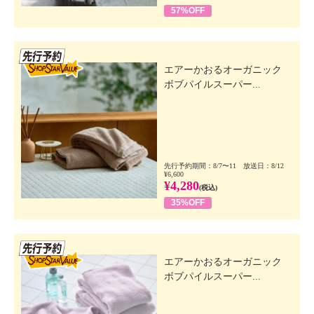
57%OFF
先行SSV
エアーかおるオーガニック
ボブパイルスーパー...
先行予約期間：8/7〜11 放送日：8/12
¥6,600
¥4,280
(税込)
35%OFF
先行SSV
エアーかおるオーガニック
ボブパイルスーパー...