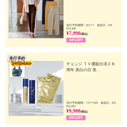
先行予約期間：8/2〜7 放送日：8/8
¥14,300
¥7,990
(税込)
44%OFF
先行SSV
チェンジ ＴＶ通販出演２８
周年 美白の日 美...
先行予約期間：7/27〜8/8 放送日：8/9
¥32,835
¥9,988
(税込)
69%OFF