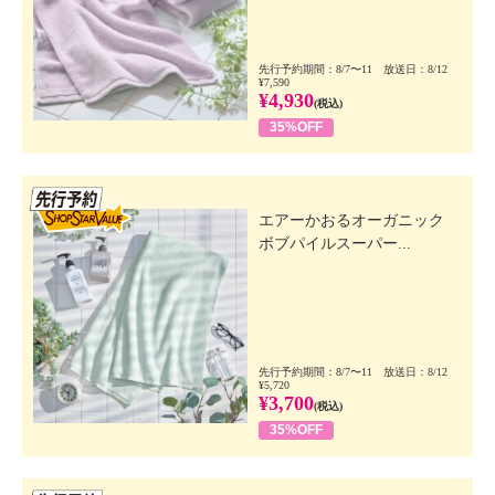
先行予約期間：8/7〜11 放送日：8/12
¥7,590
¥4,930
(税込)
35%OFF
先行SSV
エアーかおるオーガニック
ボブパイルスーパー...
先行予約期間：8/7〜11 放送日：8/12
¥5,720
¥3,700
(税込)
35%OFF