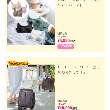
リデイ ハーフト...
明日以降
¥10,890
¥5,990
(税込)
44%OFF
SHOP STAR VALUE
ＥＬＬＥ ＳＰＯＲＴ はっ
水 取り外してリュ...
明日以降
¥44,000
¥18,900
(税込)