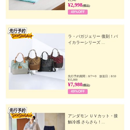
¥5,940
¥2,998
(税込)
49%OFF
先行SSV
ラ・バガジェリー 復刻！バ
イカラーシリーズ ...
先行予約期間：8/7〜9 放送日：8/10
¥15,800
¥7,980
(税込)
49%OFF
先行SSV
アンダモン ＵＶカット・接
触冷感 さらさら！...