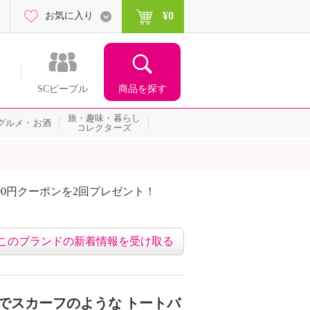
¥0
お気に入り
商品を探す
SCピープル
旅・趣味・暮らし
グルメ・お酒
コレクターズ
00円クーポンを2回プレゼント！
届いて当たる！サプライズ
このブランドの新着情報を受け取る
るでスカーフのような トートバ