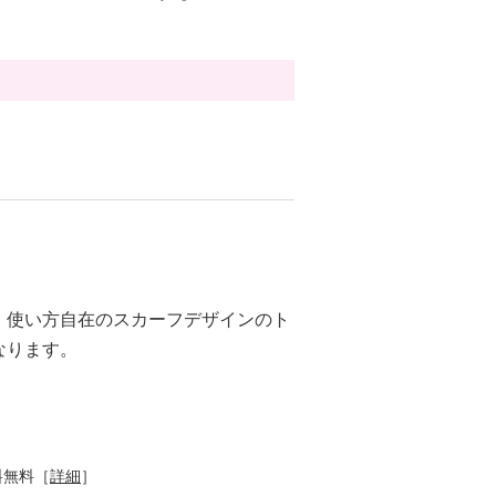
。使い方自在のスカーフデザインのト
なります。
料無料［
詳細
］