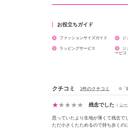
【サイズ】
・約縦５０ｃｍ×最大横５０ｃｍ
・Ａ４サイズ：可
【重さ】
お役立ちガイド
・約６０ｇ
ファッションサイズガイド
ジ
【個体差あり】
・個体差あり
ラッピングサービス
ジ
ービス
【原産国（地）】
・中国製
クチコミ
2件のクチコミ
※「
残念でした
（
シー
思っていたより生地が薄くて残念で
ただ小さくたためるので持ち歩くの