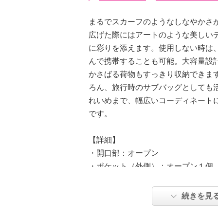
まるでスカーフのようなしなやかさ
広げた際にはアートのような美しい
に彩りを添えます。使用しない時は
んで携帯することも可能。大容量設
かさばる荷物もすっきり収納できま
ろん、旅行時のサブバッグとしても
れいめまで、幅広いコーディネート
です。
【詳細】
・開口部：オープン
・ポケット（外側）：オープン１個
【素材】
・外側：ポリエステル
続きを見
・内側：ポリエステル