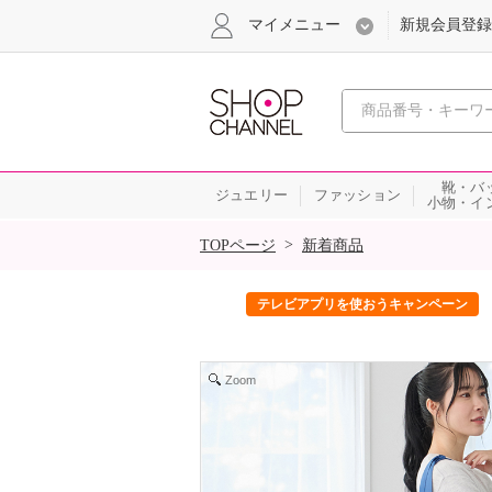
マイメニュー
新規会員登録
心おどる、瞬
靴・バ
ジュエリー
ファッション
小物・イ
SALE
>
TOPページ
新着商品
ック！
テレビアプリを使おうキャンペーン
Zoom