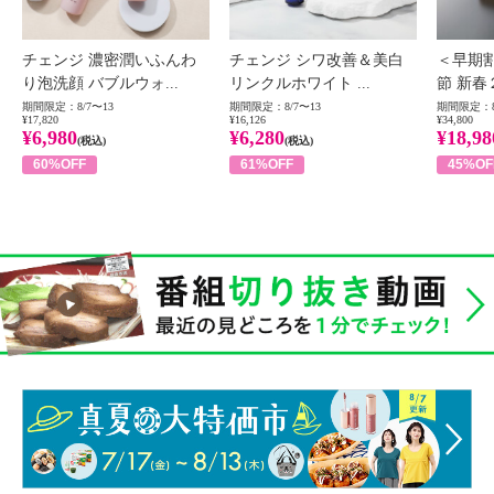
チェンジ 濃密潤いふんわ
チェンジ シワ改善＆美白
＜早期
り泡洗顔 バブルウォ...
リンクルホワイト ...
節 新春
期間限定：8/7〜13
期間限定：8/7〜13
期間限定：8
¥17,820
¥16,126
¥34,800
¥6,980
¥6,280
¥18,98
(税込)
(税込)
60%OFF
61%OFF
45%OF