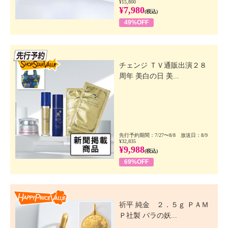
¥15,800
¥7,980
(税込)
49%OFF
先行SSV
チェンジ ＴＶ通販出演２８
周年 美白の日 美...
先行予約期間：7/27〜8/8 放送日：8/9
¥32,835
¥9,988
(税込)
69%OFF
Happy Price Value
祈平 純金 ２．５ｇ ＰＡＭ
Ｐ社製 バラの妖...