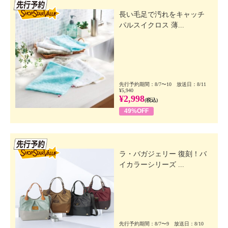
先行SSV
長い毛足で汚れをキャッチ
パルスイクロス 薄...
先行予約期間：8/7〜10 放送日：8/11
¥5,940
¥2,998
(税込)
49%OFF
先行SSV
ラ・バガジェリー 復刻！バ
イカラーシリーズ ...
先行予約期間：8/7〜9 放送日：8/10