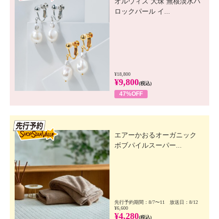
オルウィズ 大珠 無核淡水バ
ロックパール イ...
¥18,800
¥9,800
(税込)
47%OFF
先行SSV
エアーかおるオーガニック
ボブパイルスーパー...
先行予約期間：8/7〜11 放送日：8/12
¥6,600
¥4,280
(税込)