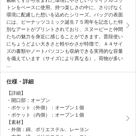
裁断くずから生まれた環境にやさしいリサイクルコッ
トンをベースに使用。持つ楽しさの中に、さりげなく
環境に配慮した想いを込めたシリーズ。バッグの表面
には、ピーナッツコミック誕生７５周年を記念した特
別なアートがプリントされており、スヌーピーと仲間
たちの魅力を身近に感じることができます。普段使い
にちょうどよい大きさと軽やかさが特徴で、Ａ４サイ
ズの書類やノートパソコンも収納できる実用的な容量
を備えています（サイズにより異なる）。荷物が多い
日も快適に持ち運び可能。日常のお買い物から通勤・
通学まで幅広いシーンで活躍します。
仕様・詳細
【詳細】
・開口部：オープン
・ポケット（外側）：オープン１個
・ポケット（内側）：オープン１個
【素材】
・外側：綿、ポリエステル、レーヨン