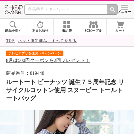
SHOP CHANNEL 
メニュー
商品を探す
本日お買得
番組表
SCピープル
カート
TOP
ネット限定商品 すべてを見る
届いて当たる！サプライズBOXキャンペーン
ク
ご購入金額相当のクーポンをプレゼント！
ク
商品番号：819448
ルートート ピーナッツ 誕生７５周年記念 リ
サイクルコットン使用 スヌーピー トールト
ートバッグ