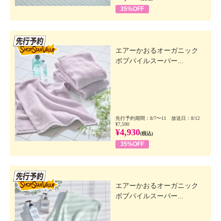
35%OFF
先行SSV
エアーかおるオーガニック
ボブパイルスーパー...
先行予約期間：8/7〜11 放送日：8/12
¥7,590
¥4,930
(税込)
35%OFF
先行SSV
エアーかおるオーガニック
ボブパイルスーパー...