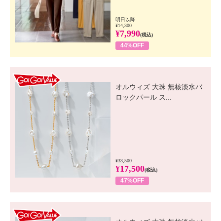
明日以降
¥14,300
¥7,990
(税込)
44%OFF
GO! GO! VALUE
オルウィズ 大珠 無核淡水バ
ロックパール ス...
¥33,500
¥17,500
(税込)
47%OFF
GO! GO! VALUE