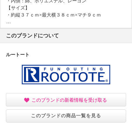
・内側：綿、ポリエステル、レーヨン
【サイズ】
・約縦３７ｃｍ×最大横３８ｃｍ×マチ９ｃｍ
・Ａ４サイズ：可
【重さ】
このブランドについて
・約１５０ｇ
【個体差あり】
・個体差あり
ルートート
【原産国（地）】
・インド製
このブランドの新着情報を受け取る
このブランドの商品一覧を見る