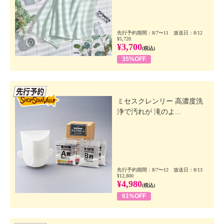
先行予約期間：8/7〜11 放送日：8/12
¥5,720
¥3,700
(税込)
35%OFF
先行SSV
ミセスクレンリー 高濃度洗
浄で汚れが 滝のよ...
先行予約期間：8/7〜12 放送日：8/13
¥12,800
¥4,980
(税込)
61%OFF