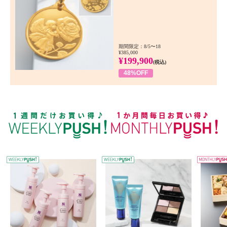
期間限定：8/5〜18
¥385,000
¥199,900
(税込)
48%OFF
WEEKLY PUSH
W