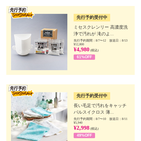
SSV先行
先行予約受付中
ミセスクレンリー 高濃度洗
浄で汚れが 滝のよ...
先行予約期間：8/7〜12 放送日：8/13
¥12,800
¥4,980
(税込)
61%OFF
SSV先行
先行予約受付中
長い毛足で汚れをキャッチ
パルスイクロス 薄...
先行予約期間：8/7〜10 放送日：8/11
¥5,940
¥2,998
(税込)
49%OFF