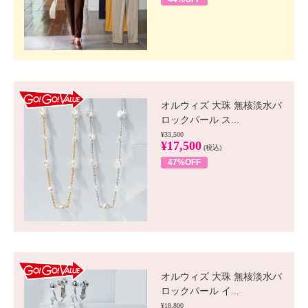
GO!GO! VALUE
オルウィズ 大珠 無核淡水バ
ロックパール ス...
¥33,500
¥17,500
(税込)
47%OFF
GO!GO! VALUE
オルウィズ 大珠 無核淡水バ
ロックパール イ...
¥18,800