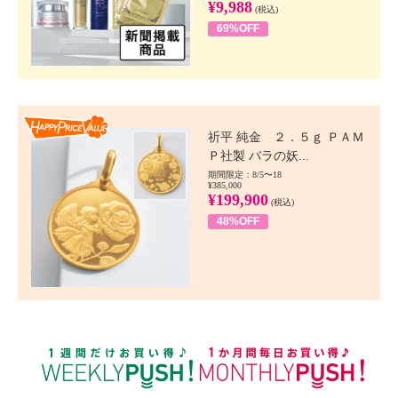
¥9,988
(税込)
69%OFF
Happy Price value
祈平 純金 ２．５ｇ ＰＡＭ
Ｐ社製 バラの妖...
期間限定：8/5〜18
¥385,000
¥199,900
(税込)
48%OFF