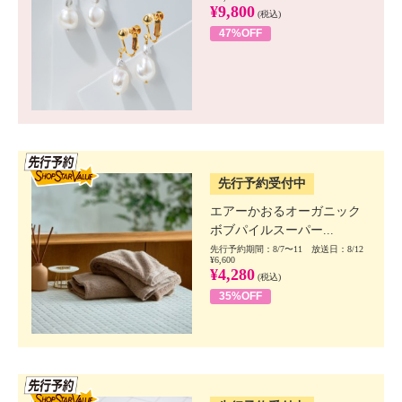
¥9,800
(税込)
47%OFF
SSV先行
先行予約受付中
エアーかおるオーガニック
ボブパイルスーパー...
先行予約期間：8/7〜11 放送日：8/12
¥6,600
¥4,280
(税込)
35%OFF
SSV先行