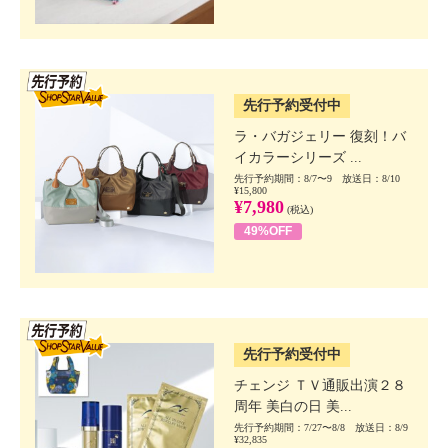
SSV先行
先行予約受付中
ラ・バガジェリー 復刻！バ
イカラーシリーズ ...
先行予約期間：8/7〜9 放送日：8/10
¥15,800
¥7,980
(税込)
49%OFF
SSV先行
先行予約受付中
チェンジ ＴＶ通販出演２８
周年 美白の日 美...
先行予約期間：7/27〜8/8 放送日：8/9
¥32,835