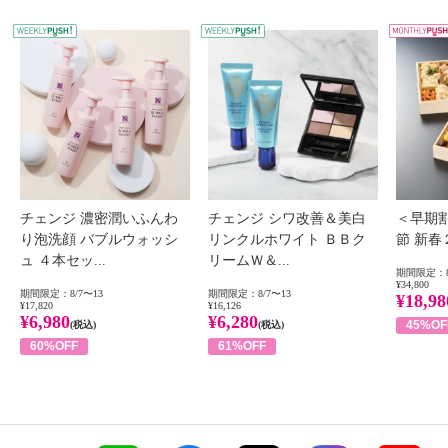
WEEKLY PUSH
W
チェンジ 濃密潤いふんわ
チェンジ シワ改善＆美白
＜早期
り泡洗顔 バブルウォッシ
リンクルホワイト ＢＢク
節 新
ュ ４本セッ...
リームＷ＆...
期間限定：8
¥34,800
期間限定：8/7〜13
期間限定：8/7〜13
¥18,98
¥17,820
¥16,126
¥6,980
¥6,280
45%OF
(税込)
(税込)
60%OFF
61%OFF