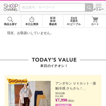
SHOP CHANNEL ショ
メニュー
商品を探す
本日お買得
番組表
SCピープル
カート
現在、お取扱いしていません。
本日のイチオシ！
SHOP STAR VALUE
アンダモン ＵＶカット・接
触冷感 さらさら！...
明日以降
¥14,300
¥7,990
(税込)
44%OFF