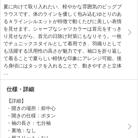
夏に向けて取り入れたい、軽やかな雰囲気のビッグブ
ラウスです。体のラインを優しく包み込むゆとりのあ
るＡラインシルエットが特徴で動くたびに美しい表情
を見せます。シャープなシャツカラーは首元をすっき
り見せながら、首元の日除け対策にもなりそう。一枚
でチュニックスタイルとして着用でき、羽織りとして
も活躍する汎用性の高さが魅力です。袖口を折り返し
て着ることで夏らしい軽快な印象にアレンジ可能。後
ろ身頃にはタックを入れることで、動きやすさと立体
感を両立させました。日常使いの利便性を考えた両脇
のカーブポケットも便利なポイントです。膝丈の安心
感ある長さで、パンツとの組み合わせやワンピース風
仕様・詳細
の着こなしなど、さまざまなスタイリングが楽しめま
【詳細】
す。頑張りすぎない大人のきちんと感を演出しなが
・開きの場所：前中心
ら、ラフに着ても着崩れしにくいデザインは、日々の
・開きの仕様：ボタン
暮らしから旅行まで幅広く活躍します。
・袖の長さ：七分袖
・裏地：なし
・裾スリット：なし