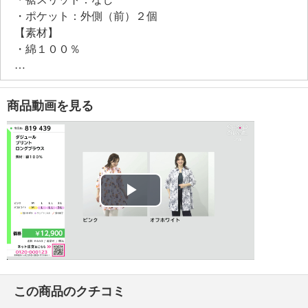
・ポケット：外側（前）２個
【素材】
・綿１００％
【メンテナンス（絵表示ラベル）】
・手洗い：可
・漂白処理：塩素系・酸素系漂白不可
商品動画を見る
・タンブル乾燥：不可
・自然乾燥：日陰の吊り干し
・アイロン仕上げ：可（低温）
・ドライクリーニング：石油系ドライクリーニング可
・ウエットクリーニング：可
【メンテナンス（ケアラベル）】
Play
＜ピンク、オフホワイト＞水や汗などによる色落ち、
色移り注意
Video
＜ピンク、オフホワイト＞過度な力をかけない
＜オフホワイト＞長時間照射による変退色注意
【個体差あり】
この商品のクチコミ
・個体差あり