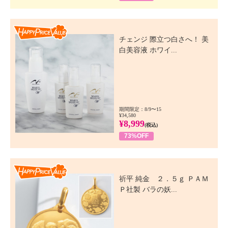
Happy Price Value
チェンジ 際立つ白さへ！ 美
白美容液 ホワイ...
期間限定：8/9〜15
¥34,580
¥8,999
(税込)
73%OFF
Happy Price Value
祈平 純金 ２．５ｇ ＰＡＭ
Ｐ社製 バラの妖...