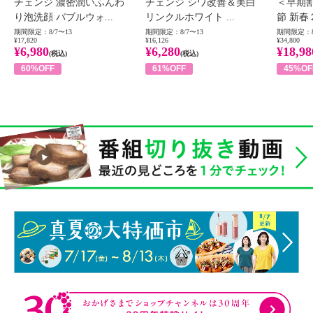
チェンジ 濃密潤いふんわ
チェンジ シワ改善＆美白
＜早期
り泡洗顔 バブルウォ...
リンクルホワイト ...
節 新春
期間限定：8/7〜13
期間限定：8/7〜13
期間限定：8
¥17,820
¥16,126
¥34,800
¥6,980
¥6,280
¥18,98
(税込)
(税込)
60%OFF
61%OFF
45%OF