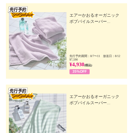
先行SSV
エアーかおるオーガニック
ボブパイルスーパー...
先行予約期間：8/7〜11 放送日：8/12
¥7,590
¥4,930
(税込)
35%OFF
先行SSV
エアーかおるオーガニック
ボブパイルスーパー...