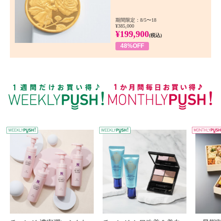
期間限定：8/5〜18
¥385,000
¥199,900
(税込)
48%OFF
WEEKLY PUSH
W