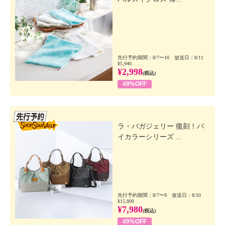
先行予約期間：8/7〜10 放送日：8/11
¥5,940
¥2,998
(税込)
49%OFF
先行SSV
ラ・バガジェリー 復刻！バ
イカラーシリーズ ...
先行予約期間：8/7〜9 放送日：8/10
¥15,800
¥7,980
(税込)
49%OFF