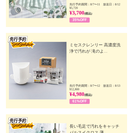
先行予約期間：8/7〜11 放送日：8/12
¥5,720
¥3,700
(税込)
35%OFF
先行SSV
ミセスクレンリー 高濃度洗
浄で汚れが 滝のよ...
先行予約期間：8/7〜12 放送日：8/13
¥12,800
¥4,980
(税込)
61%OFF
先行SSV
長い毛足で汚れをキャッチ
パルスイクロス 薄...