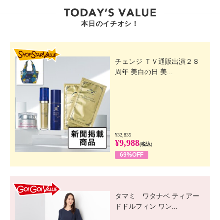
本日のイチオシ！
SHOP STAR VALUE
チェンジ ＴＶ通販出演２８
周年 美白の日 美...
¥32,835
¥9,988
(税込)
69%OFF
GO! GO! VALUE
タマミ ワタナベ ティアー
ドドルフィン ワン...