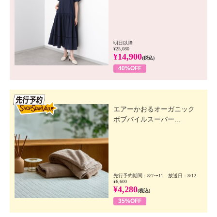
明日以降
¥25,080
¥14,900
(税込)
40%OFF
先行SSV
エアーかおるオーガニック
ボブパイルスーパー...
先行予約期間：8/7〜11 放送日：8/12
¥6,600
¥4,280
(税込)
35%OFF