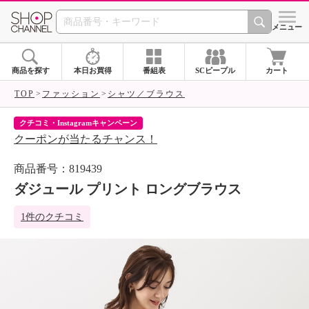
SHOP CHANNEL 
メニュー
商品を探す
本日お買得
番組表
SCピープル
カート
TOP
ファッション
シャツ／ブラウス
クチコミ・Instagramキャンペーン
ネ
クーポンが当たるチャンス！
ネ
商品番号：819439
ダジュール プリント ロングブラウス
1件のクチコミ