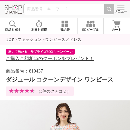
SHOP CHANNEL 
メニュー
商品を探す
本日お買得
番組表
SCピープル
カート
TOP
ファッション
ワンピース／ドレス
届いて当たる！サプライズBOXキャンペーン
ク
ご購入金額相当のクーポンをプレゼント！
ク
商品番号：819437
ダジュール コクーンデザイン ワンピース
（
3件のクチコミ
）