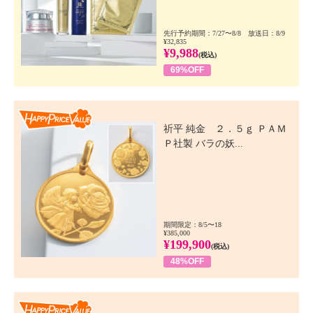
先行予約期間：7/27〜8/8 放送日：8/9
¥32,835
¥9,988
(税込)
69%OFF
Happy Price Value
祈平 純金 ２．５ｇ ＰＡＭ
Ｐ社製 バラの妖...
期間限定：8/5〜18
¥385,000
¥199,900
(税込)
48%OFF
Happy Price Value