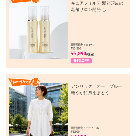
キュアフォルテ 髪と頭皮の
老舗サロン開発 し...
期間限定：8/1〜7
¥13,200
¥5,990
(税込)
54%OFF
Happy Price Value
アンリック オー ブルー
軽やかに風をまとう...
期間限定：7/31〜8/6
¥8,900