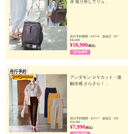
水 取り外してリュ...
先行予約期間：8/4〜6 放送日：8/7
¥44,000
¥18,900
(税込)
57%OFF
先行SSV
アンダモン ＵＶカット・接
触冷感 さらさら！...
先行予約期間：8/2〜7 放送日：8/8
¥14,300
¥7,990
(税込)
44%OFF