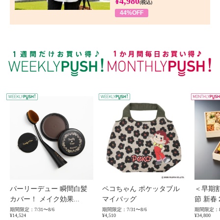
¥4,980
(税込)
44%OFF
WEEKLY PUSH
W
パーリーデュー 瞬間白髪
ペコちゃん ポケッタブル
＜早期
カバー！ メイク効果...
マイバッグ
節 新春
期間限定：7/31〜8/6
期間限定：7/31〜8/6
期間限定：8
¥14,524
¥4,510
¥34,800