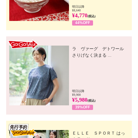
明日以降
¥8,640
¥4,770
(税込)
44%OFF
GO! GO! VALUE
ラ ヴァーグ デトワール
さりげなく決まる ...
明日以降
¥9,900
¥5,980
(税込)
39%OFF
先行SSV
ＥＬＬＥ ＳＰＯＲＴ はっ