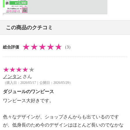
ち、色移り注意
Video
＜ブラック＞単品洗い
【個体差あり】
・個体差あり
この商品のクチコミ
【原産国（地）】
・韓国製
総合評価
（3）
ノンタン
さん
（購入日：2026/05/17｜公開日：2026/05/29）
ダジュールのワンピース
ワンピース大好きです。
色々なデザインが、ショップさんからも出ているのです
が、低身長のため今のデザインはほとんど長いのでなかな