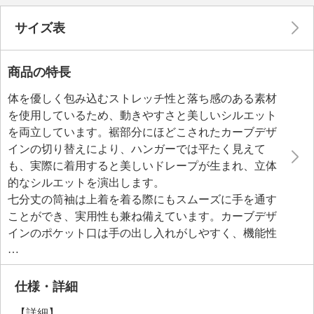
サイズ表
商品の特長
体を優しく包み込むストレッチ性と落ち感のある素材
を使用しているため、動きやすさと美しいシルエット
を両立しています。裾部分にほどこされたカーブデザ
インの切り替えにより、ハンガーでは平たく見えて
も、実際に着用すると美しいドレープが生まれ、立体
的なシルエットを演出します。
七分丈の筒袖は上着を着る際にもスムーズに手を通す
ことができ、実用性も兼ね備えています。カーブデザ
インのポケット口は手の出し入れがしやすく、機能性
も考慮されています。体のラインを拾いにくい設計
で、自然にすっきりとした印象を与えるのも魅力で
す。朝の忙しい時間でも着るだけでスタイルが決まる
仕様・詳細
ため、日常のワードローブに加えれば毎日のコーディ
【詳細】