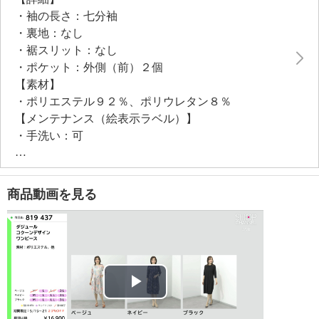
ネイトの強い味方になってくれます。
・袖の長さ：七分袖
・裏地：なし
・裾スリット：なし
・ポケット：外側（前）２個
【素材】
・ポリエステル９２％、ポリウレタン８％
【メンテナンス（絵表示ラベル）】
・手洗い：可
・漂白処理：酸素系漂白可（塩素系漂白は不可）
・タンブル乾燥：不可
・自然乾燥：日陰の吊り干し
商品動画を見る
・アイロン仕上げ：可（低温）
・ドライクリーニング：石油系ドライクリーニング可
・ウエットクリーニング：可
【メンテナンス（ケアラベル）】
＜ベージュ、ネイビー、ブラック＞水や汗などによる
色落ち、色移り注意
Play
＜ベージュ、ネイビー、ブラック＞摩擦による色落