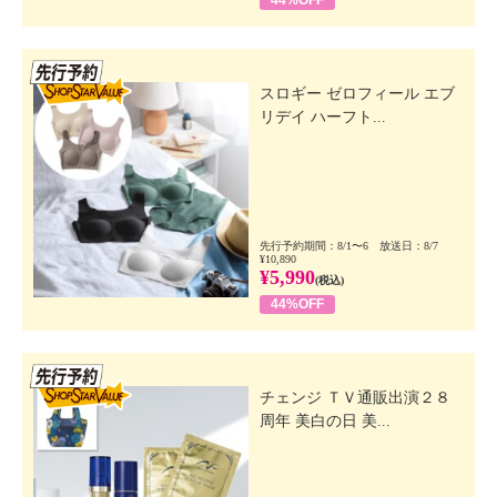
先行SSV
スロギー ゼロフィール エブ
リデイ ハーフト...
先行予約期間：8/1〜6 放送日：8/7
¥10,890
¥5,990
(税込)
44%OFF
先行SSV
チェンジ ＴＶ通販出演２８
周年 美白の日 美...