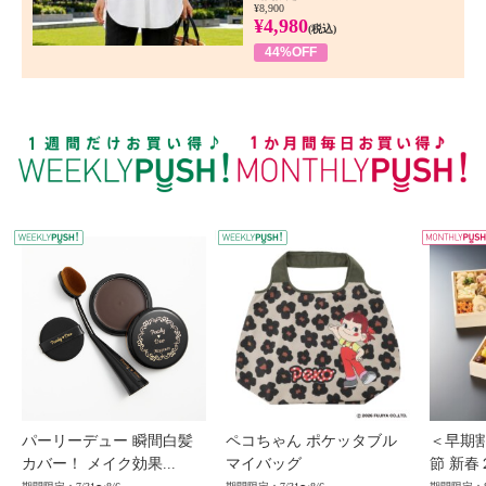
¥8,900
¥4,980
(税込)
44%OFF
WEEKLY PUSH
W
パーリーデュー 瞬間白髪
ペコちゃん ポケッタブル
＜早期
カバー！ メイク効果...
マイバッグ
節 新春