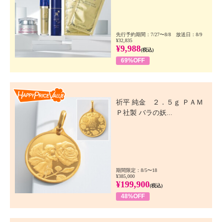
先行予約期間：7/27〜8/8 放送日：8/9
¥32,835
¥9,988
(税込)
69%OFF
Happy Price Value
祈平 純金 ２．５ｇ ＰＡＭ
Ｐ社製 バラの妖...
期間限定：8/5〜18
¥385,000
¥199,900
(税込)
48%OFF