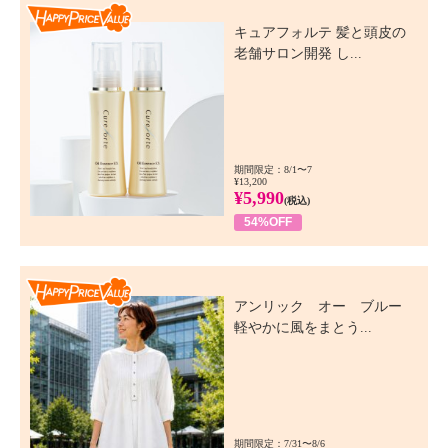
Happy Price Value
キュアフォルテ 髪と頭皮の
老舗サロン開発 し...
期間限定：8/1〜7
¥13,200
¥5,990
(税込)
54%OFF
Happy Price Value
アンリック オー ブルー
軽やかに風をまとう...
期間限定：7/31〜8/6