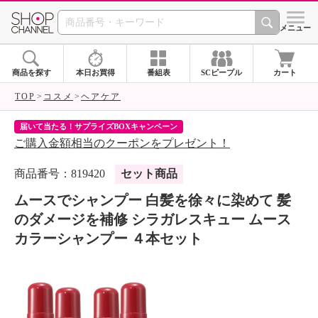
SHOP CHANNEL 
メニュー
商品を探す
本日お買得
番組表
SCピープル
カート
TOP
コスメ
ヘアケア
届いて当たる！サプライズBOXキャンペーン
ク
ご購入金額相当のクーポンをプレゼント！
ク
商品番号：819420
セット商品
ムースでシャンプー 白髪を徐々に染めて 髪
のダメージを補修 シラガレスキュー ムース
カラーシャンプー ４本セット