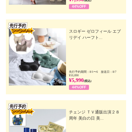
(税込)
44%OFF
先行SSV
スロギー ゼロフィール エブ
リデイ ハーフト...
先行予約期間：8/1〜6 放送日：8/7
¥10,890
¥5,990
(税込)
44%OFF
先行SSV
チェンジ ＴＶ通販出演２８
周年 美白の日 美...