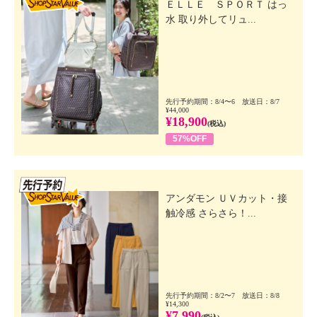
ＥＬＬＥ ＳＰＯＲＴ はっ
【適用使用量（製品表示）】
水 取り外してリュ...
・製品表示あり
・１回使用量：適量（テニスボール大）をショートの
方で４回、セミロングの方で５回程置く
【使用期間の目安】
・目安期間あり：約４５日分 ※使用方法により異な
先行予約期間：8/4〜6 放送日：8/7
る
¥44,000
¥18,900
(税込)
【使用上の注意事項】
57%OFF
＜エアゾール製品＞
・国内線であれば、機内持ち込み（０．５リットル以
下）は可。
先行SSV
※国際線については、外国当局の規制により規制があ
アンダモン ＵＶカット・接
るため、詳細は航空会社に要確認。
触冷感 さらさら！...
【原産国（地）】
・日本製
先行予約期間：8/2〜7 放送日：8/8
¥14,300
¥7,990