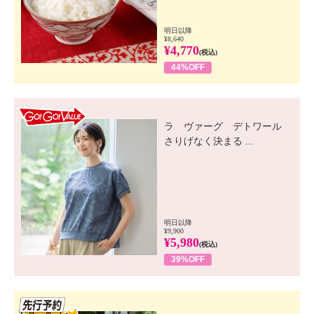
２本セット ]の商品説明
毎日のシャンプーで白髪を徐々に染めるムースタイプ
明日以降
のシャンプー・染毛料×２のセットです。
¥8,640
¥4,770
プッシュするだけで出てくるムースタイプで泡立てる
(税込)
44%OFF
手間がいらず、軽くもみ込むように洗えて、髪と頭皮
になじみやすく簡単に使用できます。
ムースタイプの泡が、髪への摩擦を軽減。
GO! GO! VALUE
ポリクオタニウム−１０（保湿）を配合、髪１本１本
ラ ヴァーグ デトワール
にしっかりと密着することで、帯電を防止、指通りを
さりげなく決まる ...
よくします。
ダメージ補修するポリ−ε−リシン、保湿成分のアルガ
ニアスピノサ核油、加水分解コラーゲン、髪にツヤを
与えるマンゴー種子油、ヤシ油、アロエベラ葉エキス
といった美容成分を４１種類配合しました。
明日以降
¥9,900
¥5,980
(税込)
【内容】
39%OFF
・色：グロスブラウン、プラチナブラック
【内容量】
先行SSV
・製品表示あり １８０ｇ