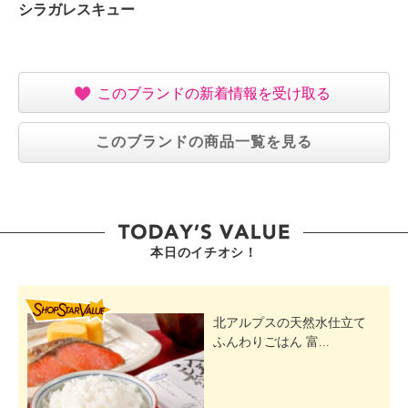
シラガレスキュー
ジを補修 シラガレスキュー ムースカラーシャンプー
２本セット ]
【商品構成】
・シラガＲ９ムースカラーシャンプー
このブランドの新着情報を受け取る
（色：グロスブラウン、プラチナブラック）１８０ｇ
×２
このブランドの商品一覧を見る
・同梱文書「シラガＲ９ムースカラーシャンプーご使
用方法」
[ムースでシャンプー 白髪を徐々に染めて 髪のダメー
ジを補修 シラガレスキュー ムースカラーシャンプー
本日のイチオシ！
４本セット]の商品説明
「ムースでシャンプー 白髪を徐々に染めて 髪のダメ
ージを補修 シラガレスキュー ムースカラーシャンプ
SHOP STAR VALUE
ー ４本セット」のご紹介です。
北アルプスの天然水仕立て
ふんわりごはん 富...
[ムースでシャンプー 白髪を徐々に染めて 髪のダメー
ジを補修 シラガレスキュー ムースカラーシャンプー