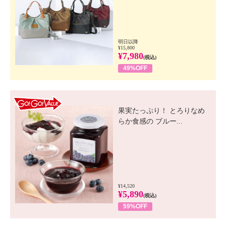
明日以降
¥15,800
¥7,980
(税込)
49%OFF
GO! GO! VALUE
果実たっぷり！ とろりなめ
らか食感の ブルー...
¥14,520
¥5,890
(税込)
59%OFF