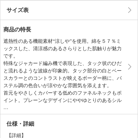
サイズ表
商品の特長
遮熱性のある機能素材“涼しや”を使用。綿を５７％ミ
ックスした、清涼感のあるさらりとした肌触りが魅力
です。
特殊なジャカード編み機で表現した、タック状のひだ
と流れるような波線が印象的。タック部分の白とベー
スカラーとのコントラストが映えるボーダー柄に、パ
ステル調の色合いが涼やかな雰囲気を添えます。
首元をやさしくカバーする低めのファネルネックもポ
イント。プレーンなデザインにややゆとりのあるシル
エットで、汗ばむ季節にも着回しやすく仕上げまし
た。二の腕を自然にカバーする五分袖タイプで、ご家
庭で洗えるのもうれしいポイントです。
仕様・詳細
【詳細】