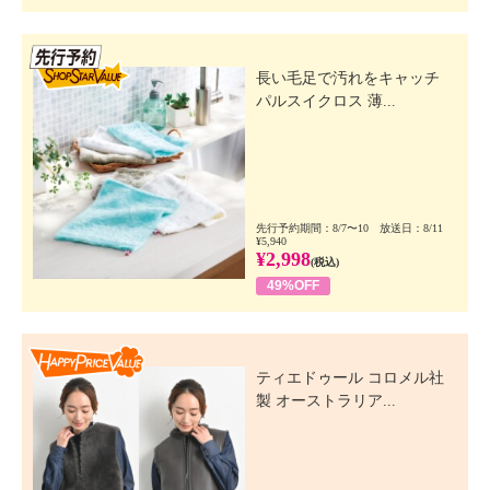
先行SSV
長い毛足で汚れをキャッチ
パルスイクロス 薄...
先行予約期間：8/7〜10 放送日：8/11
¥5,940
¥2,998
(税込)
49%OFF
Happy Price Value
ティエドゥール コロメル社
製 オーストラリア...