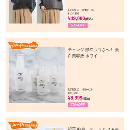
期間限定：8/10〜16
¥104,500
¥49,000
(税込)
53%OFF
Happy Price Value
チェンジ 際立つ白さへ！ 美
白美容液 ホワイ...
期間限定：8/9〜15
¥34,580
¥8,999
(税込)
73%OFF
Happy Price Value
祈平 純金 ２．５ｇ ＰＡＭ