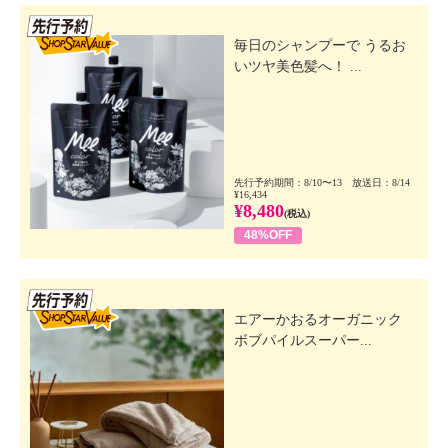
先行SSV
毎日のシャンプーで うるお
いツヤ美色髪へ！ ...
先行予約期間：8/10〜13 放送日：8/14
¥16,434
¥8,480
(税込)
48%OFF
先行SSV
エアーかおるオーガニック
ボブパイルスーパー...