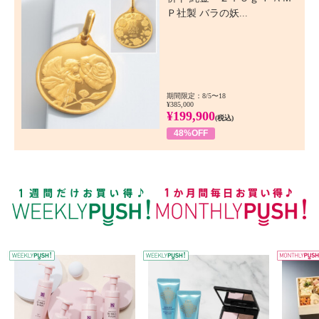
Ｐ社製 バラの妖...
期間限定：8/5〜18
¥385,000
¥199,900
(税込)
48%OFF
WEEKLY PUSH
W