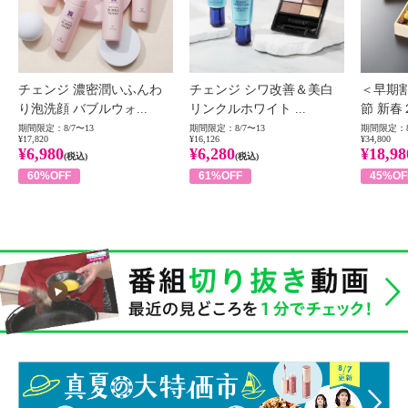
チェンジ 濃密潤いふんわ
チェンジ シワ改善＆美白
＜早期
り泡洗顔 バブルウォ...
リンクルホワイト ...
節 新春
期間限定：8/7〜13
期間限定：8/7〜13
期間限定：8
¥17,820
¥16,126
¥34,800
¥6,980
¥6,280
¥18,98
(税込)
(税込)
60%OFF
61%OFF
45%OF