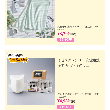
先行予約期間：8/7〜11 放送日：8/12
¥5,720
¥3,700
(税込)
35%OFF
先行SSV
ミセスクレンリー 高濃度洗
浄で汚れが 滝のよ...
先行予約期間：8/7〜12 放送日：8/13
¥12,800
¥4,980
(税込)
61%OFF