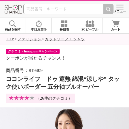
SHOP CHANNEL 
メニュー
商品を探す
本日お買得
番組表
SCピープル
カート
TOP
ファッション
カットソー／Ｔシャツ
クチコミ・Instagramキャンペーン
ネ
クーポンが当たるチャンス！
ネ
商品番号：819409
ココンライフ ドゥ 遮熱 綿混“涼しや” タッ
ク使いボーダー 五分袖プルオーバー
（
26件のクチコミ
）