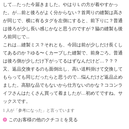
して…たった今届きました。やはりＬの方が着やすかっ
た。が…前と後ろがよく分からない？首周りの縫製は高さ
が同じで、横に有るタグを左側にすると、前下りに？普通
は後ろが少し長い感じかなと思うのですが？脇の縫製も後
ろ前同じで...
これは…縫製ミス？それとも、今回は前が少しだけ長くし
てあるのか？ゆる〜くカーブした縫製で、前身ごろ。普通
は後ろ側が少しだけ下がってるはずなんだけど…？？？
又、返品交換するのも面倒出し、高い送料掛けて交換して
もらっても同じだったらと思うので…悩んだけど返品止め
ました。高額な品でもないから仕方ないのかな？ココンラ
イフさんはたくさん買って着ましたが…初めてですね。サ
ックスです。
1 人が「参考になった」と言っています
このお客様の他のクチコミを見る