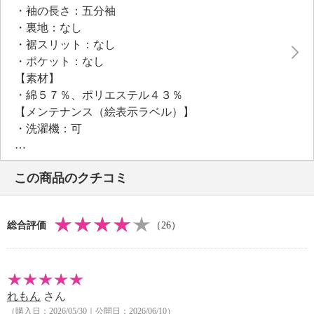
・袖の長さ：五分袖
・裏地：なし
・裾スリット：なし
・ポケット：なし
【素材】
・綿５７％、ポリエステル４３％
【メンテナンス（絵表示ラベル）】
・洗濯機：可
・漂白処理：塩素系・酸素系漂白不可
・タンブル乾燥：不可
この商品のクチコミ
・自然乾燥：日陰の吊り干し
・アイロン仕上げ：可（低温）
・ドライクリーニング：可
総合評価
（26）
【メンテナンス（ケアラベル）】
・水や汗などによる色落ち、色移り注意
・摩擦による色落ち、色移り注意
・ネット使用
れもん
さん
【原産国（地）】
（購入日：2026/05/30｜公開日：2026/06/10）
・日本製