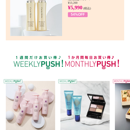
¥13,200
¥5,990
(税込)
54%OFF
WEEKLY PUSH
W