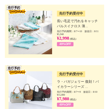
SSV先行
先行予約受付中
長い毛足で汚れをキャッチ
パルスイクロス 薄...
先行予約期間：8/7〜10 放送日：8/11
¥5,940
¥2,998
(税込)
49%OFF
SSV先行
先行予約受付中
ラ・バガジェリー 復刻！バ
イカラーシリーズ ...
先行予約期間：8/7〜9 放送日：8/10
¥15,800
¥7,980
(税込)
49%OFF