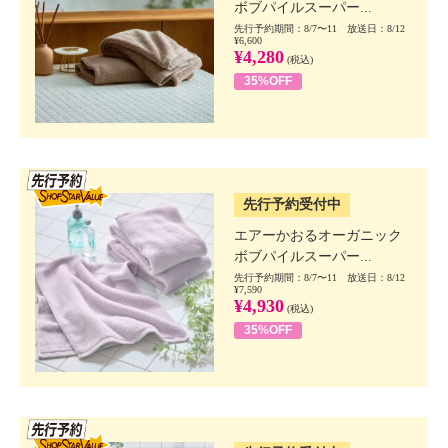
ボブパイルスーパー...
先行予約期間：8/7〜11 放送日：8/12
¥6,600
¥4,280
(税込)
35%OFF
SSV先行
先行予約受付中
エアーかおるオーガニック
ボブパイルスーパー...
先行予約期間：8/7〜11 放送日：8/12
¥7,590
¥4,930
(税込)
35%OFF
SSV先行