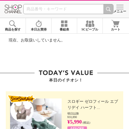
SHOP CHANNEL ショ
メニュー
商品を探す
本日お買得
番組表
SCピープル
カート
現在、お取扱いしていません。
本日のイチオシ！
SHOP STAR VALUE
スロギー ゼロフィール エブ
リデイ ハーフト...
明日以降
¥10,890
¥5,990
(税込)
44%OFF