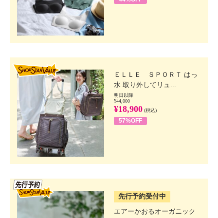
SHOP STAR VALUE
ＥＬＬＥ ＳＰＯＲＴ はっ
水 取り外してリュ...
明日以降
¥44,000
¥18,900
(税込)
57%OFF
SSV先行
先行予約受付中
エアーかおるオーガニック