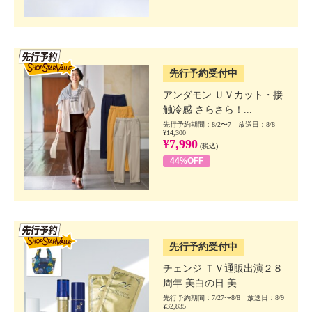
SSV先行
先行予約受付中
アンダモン ＵＶカット・接
触冷感 さらさら！...
先行予約期間：8/2〜7 放送日：8/8
¥14,300
¥7,990
(税込)
44%OFF
SSV先行
先行予約受付中
チェンジ ＴＶ通販出演２８
周年 美白の日 美...
先行予約期間：7/27〜8/8 放送日：8/9
¥32,835