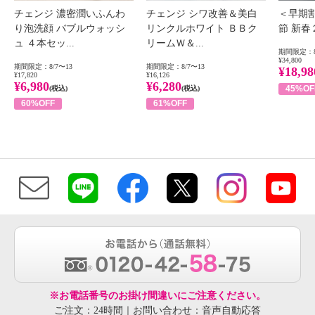
チェンジ 濃密潤いふんわ
チェンジ シワ改善＆美白
＜早期
り泡洗顔 バブルウォッシ
リンクルホワイト ＢＢク
節 新
ュ ４本セッ...
リームＷ＆...
期間限定：8
¥34,800
期間限定：8/7〜13
期間限定：8/7〜13
¥18,98
¥17,820
¥16,126
¥6,980
¥6,280
45%OF
(税込)
(税込)
60%OFF
61%OFF
※お電話番号のお掛け間違いにご注意ください。
ご注文：24時間｜お問い合わせ：音声自動応答