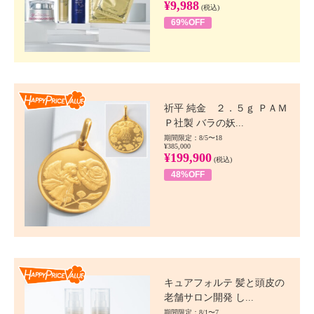
¥9,988
(税込)
69%OFF
Happy Price value
祈平 純金 ２．５ｇ ＰＡＭ
Ｐ社製 バラの妖...
期間限定：8/5〜18
¥385,000
¥199,900
(税込)
48%OFF
Happy Price value
キュアフォルテ 髪と頭皮の
老舗サロン開発 し...
期間限定：8/1〜7