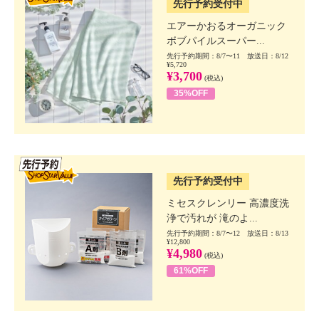
先行予約受付中
エアーかおるオーガニック
ボブパイルスーパー...
先行予約期間：8/7〜11 放送日：8/12
¥5,720
¥3,700
(税込)
35%OFF
SSV先行
先行予約受付中
ミセスクレンリー 高濃度洗
浄で汚れが 滝のよ...
先行予約期間：8/7〜12 放送日：8/13
¥12,800
¥4,980
(税込)
61%OFF