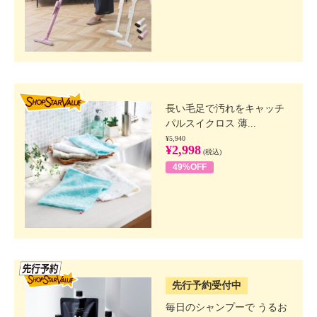
SHOP STAR VALUE
長い毛足で汚れをキャッチ
パルスイクロス 薄...
¥5,940
¥2,998
(税込)
49%OFF
SSV先行
先行予約受付中
毎日のシャンプーで うるお