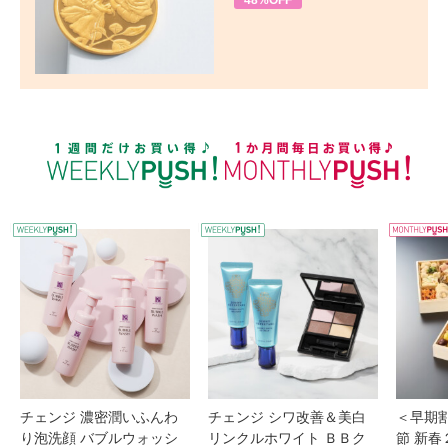
48%OFF
WEEKLY PUSH
W
チェンジ 濃密潤いふんわ
チェンジ シワ改善＆美白
＜早期
り泡洗顔 バブルウォッシ
リンクルホワイト ＢＢク
節 新