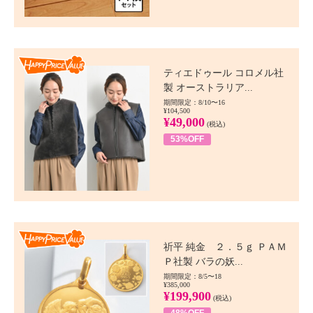
Happy Price value
ティエドゥール コロメル社
製 オーストラリア...
期間限定：8/10〜16
¥104,500
¥49,000
(税込)
53%OFF
Happy Price value
祈平 純金 ２．５ｇ ＰＡＭ
Ｐ社製 バラの妖...
期間限定：8/5〜18
¥385,000
¥199,900
(税込)