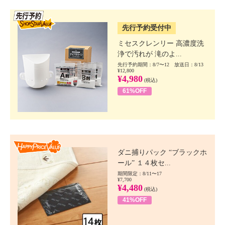
SSV先行
先行予約受付中
ミセスクレンリー 高濃度洗
浄で汚れが 滝のよ...
先行予約期間：8/7〜12 放送日：8/13
¥12,800
¥4,980
(税込)
61%OFF
Happy Price value
ダニ捕りパック “ブラックホ
ール” １４枚セ...
期間限定：8/11〜17
¥7,700
¥4,480
(税込)
41%OFF