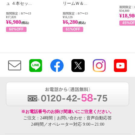
ュ ４本セッ...
リームＷ＆...
期間限定：8
¥34,800
期間限定：8/7〜13
期間限定：8/7〜13
¥18,98
¥17,820
¥16,126
¥6,980
¥6,280
45%OF
(税込)
(税込)
60%OFF
61%OFF
※お電話番号のお掛け間違いにご注意ください。
ご注文：24時間｜お問い合わせ：音声自動応答
24時間／オペレーター対応 9:00～21:00