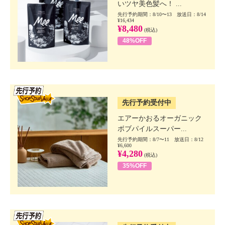
いツヤ美色髪へ！ ...
先行予約期間：8/10〜13 放送日：8/14
¥16,434
¥8,480
(税込)
48%OFF
SSV先行
先行予約受付中
エアーかおるオーガニック
ボブパイルスーパー...
先行予約期間：8/7〜11 放送日：8/12
¥6,600
¥4,280
(税込)
35%OFF
SSV先行