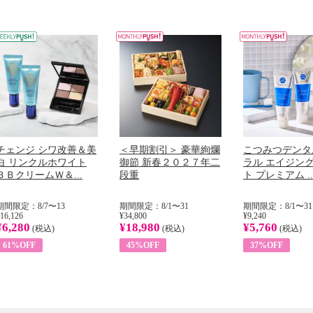
チェンジ シワ改善＆美
＜早期割引＞ 豪華絢爛
こつみつデンタ
白 リンクルホワイト
御節 新春２０２７年二
ラル エイジン
ＢＢクリームＷ＆...
段重
ト プレミアム ..
期間限定：8/7〜13
期間限定：8/1〜31
期間限定：8/1〜31
16,126
¥34,800
¥9,240
¥6,280
¥18,980
¥5,760
(税込)
(税込)
(税込)
61%OFF
45%OFF
37%OFF