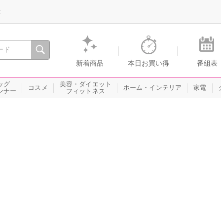
録
、瞬間を。通販・テレビショッピングのショップチャンネル
新着商品
本日お買い得
番組表
ッグ
美容・ダイエット
コスメ
ホーム・インテリア
家電
ンナー
フィットネス