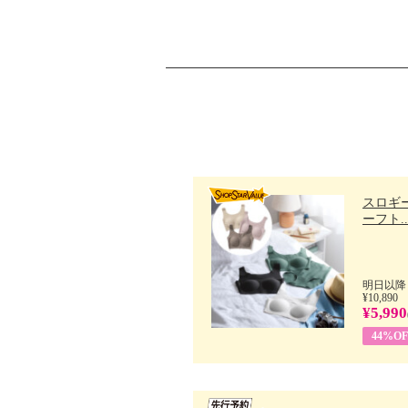
スロギー
ーフト..
明日以降
¥10,890
¥5,990
44%OF