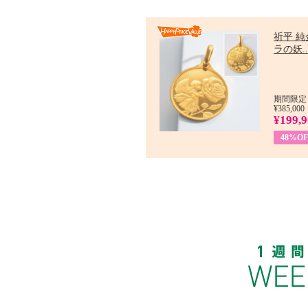
祈平 純
ラの妖..
期間限定：
¥385,000
¥199,
48%OF