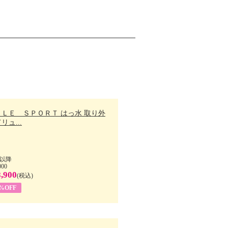
ＬＬＥ ＳＰＯＲＴ はっ水 取り外
リュ...
以降
000
,900
(税込)
7%OFF