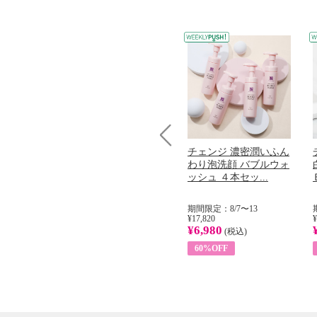
コラーゲン
オリタリア社 エキスト
チェンジ 濃密潤いふん
Prev
加熱２５度
ラバージン オリーブオ
わり泡洗顔 バブルウォ
...
イル （ノンフィ...
ッシュ ４本セッ...
31
期間限定：8/1〜31
期間限定：8/7〜13
¥22,400
¥17,820
¥
¥8,200
¥6,980
)
(税込)
(税込)
63%OFF
60%OFF