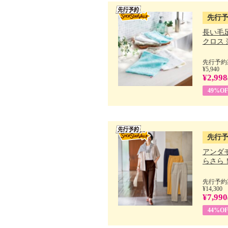
先行
長い毛
クロス 薄
先行予約期
¥5,940
¥2,998
49%OF
先行
アンダ
らさら！.
先行予約期
¥14,300
¥7,990
44%OF