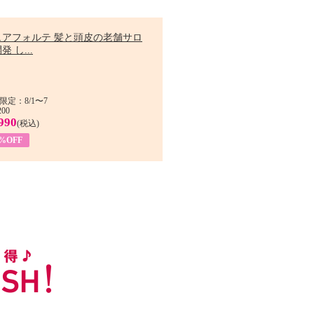
ュアフォルテ 髪と頭皮の老舗サロ
発 し...
限定：8/1〜7
200
990
(税込)
4%OFF