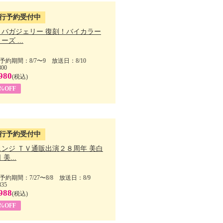
行予約受付中
・バガジェリー 復刻！バイカラー
ーズ ...
予約期間：8/7〜9 放送日：8/10
800
980
(税込)
9%OFF
行予約受付中
ェンジ ＴＶ通販出演２８周年 美白
美...
予約期間：7/27〜8/8 放送日：8/9
835
988
(税込)
9%OFF