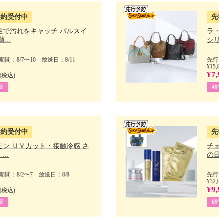
予約受付中
先
足で汚れをキャッチ パルスイ
ラ
...
シリ
間：8/7〜10 放送日：8/11
先行
¥15,
¥7,
(税込)
F
4
予約受付中
先
モン ＵＶカット・接触冷感 さ
チ
..
の日 
間：8/2〜7 放送日：8/8
先行
¥32,
¥9,
(税込)
F
6