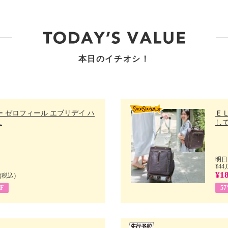
本日のイチオシ！
 ゼロフィール エブリデイ ハ
Ｅ
.
して
明日
¥44,
¥18
(税込)
F
5