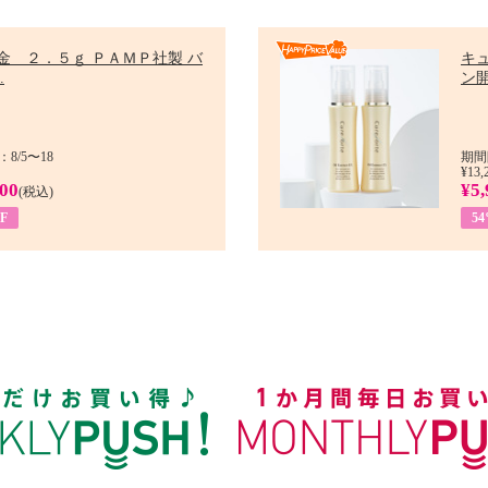
金 ２．５ｇ ＰＡＭＰ社製 バ
キ
.
ン開
8/5〜18
期間
¥13,
900
¥5,
(税込)
F
5