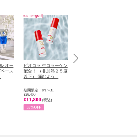
ル オー
ビオコラ 生コラーゲン
オリタリア社 エキスト
チ
Next
グペース
配合！ （非加熱２５度
ラバージン オリーブオ
わ
.
以下） 弾むよう...
イル （ノンフィ...
ッ
期間限定：8/1〜31
期間限定：8/1〜31
期
¥26,400
¥22,400
¥17
¥11,800
¥8,200
¥6
(税込)
(税込)
55%OFF
63%OFF