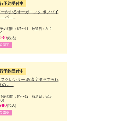
行予約受付中
アーかおるオーガニック ボブパイ
ーパー...
予約期間：8/7〜11 放送日：8/12
90
930
(税込)
5%OFF
行予約受付中
セスクレンリー 高濃度洗浄で汚れ
滝のよ...
予約期間：8/7〜12 放送日：8/13
800
980
(税込)
1%OFF