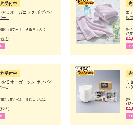
予約受付中
先
かおるオーガニック ボブパイ
エ
ー...
ルス
間：8/7〜11 放送日：8/12
先行
¥7,5
¥4,
(税込)
F
3
予約受付中
先
かおるオーガニック ボブパイ
ミ
ー...
が 
間：8/7〜11 放送日：8/12
先行
¥12,
¥4,
(税込)
F
6