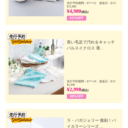
先行予約期間：8/7〜12 放送日：8/13
¥12,800
¥4,980
(税込)
61%OFF
先行SSV
長い毛足で汚れをキャッチ
パルスイクロス 薄...
先行予約期間：8/7〜10 放送日：8/11
¥5,940
¥2,998
(税込)
49%OFF
先行SSV
ラ・バガジェリー 復刻！バ
イカラーシリーズ ...