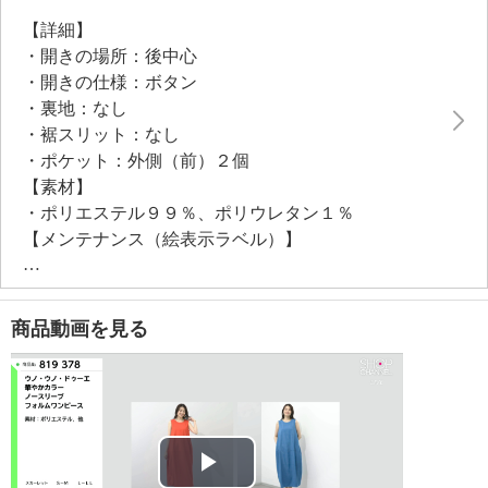
着心地を実現しました。ナチュラル感がありながらカ
【詳細】
ジュアル過ぎない上品な仕上がりで、清涼感のある見
・開きの場所：後中心
た目がシーズンムードを高める一枚です。
・開きの仕様：ボタン
・裏地：なし
・裾スリット：なし
・ポケット：外側（前）２個
【素材】
・ポリエステル９９％、ポリウレタン１％
【メンテナンス（絵表示ラベル）】
・手洗い：可
・漂白処理：塩素系・酸素系漂白不可
・タンブル乾燥：不可
商品動画を見る
・自然乾燥：日陰の吊り干し
・アイロン仕上げ：可（低温）
・ドライクリーニング：不可
・ウエットクリーニング：可
【メンテナンス（ケアラベル）】
・長時間照射による変退色注意
Play