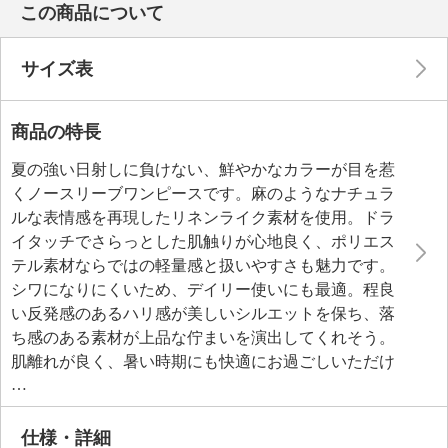
この商品について
サイズ表
商品の特長
夏の強い日射しに負けない、鮮やかなカラーが目を惹
くノースリーブワンピースです。麻のようなナチュラ
ルな表情感を再現したリネンライク素材を使用。ドラ
イタッチでさらっとした肌触りが心地良く、ポリエス
テル素材ならではの軽量感と扱いやすさも魅力です。
シワになりにくいため、デイリー使いにも最適。程良
い反発感のあるハリ感が美しいシルエットを保ち、落
ち感のある素材が上品な佇まいを演出してくれそう。
肌離れが良く、暑い時期にも快適にお過ごしいただけ
ます。
身体のラインをひろわないコクーンシルエットを採用
し、ワンピースの中を風が通り抜けるような涼やかな
仕様・詳細