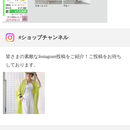
・単品洗い
・水や汗などによる色落ち、色移り注意
Video
・摩擦による色落ち、色移り注意
・素材の特性上、多少の縮みあり
【原産国（地）】
#ショップチャンネル
・中国製
皆さまの素敵なInstagram投稿をご紹介！ご投稿をお待ち
しております。