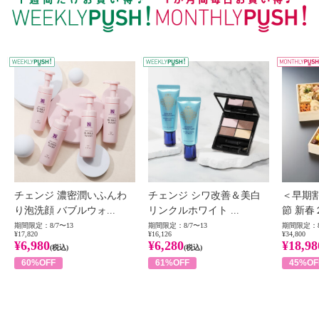
WEEKLY PUSH
W
チェンジ 濃密潤いふんわ
チェンジ シワ改善＆美白
＜早期
り泡洗顔 バブルウォ...
リンクルホワイト ...
節 新春
期間限定：8/7〜13
期間限定：8/7〜13
期間限定：8
¥17,820
¥16,126
¥34,800
¥6,980
¥6,280
¥18,98
(税込)
(税込)
60%OFF
61%OFF
45%OF