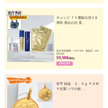
先行SSV
チェンジ ＴＶ通販出演２８
周年 美白の日 美...
先行予約期間：7/27〜8/8 放送日：8/9
¥32,835
¥9,988
(税込)
69%OFF
Happy Price Value
祈平 純金 ２．５ｇ ＰＡＭ
Ｐ社製 バラの妖...