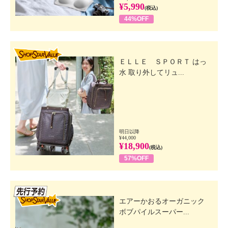
¥5,990
(税込)
44%OFF
SHOP STAR VALUE
ＥＬＬＥ ＳＰＯＲＴ はっ
水 取り外してリュ...
明日以降
¥44,000
¥18,900
(税込)
57%OFF
先行SSV
エアーかおるオーガニック
ボブパイルスーパー...