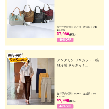
先行予約期間：8/7〜9 放送日：8/10
¥15,800
¥7,980
(税込)
49%OFF
先行SSV
アンダモン ＵＶカット・接
触冷感 さらさら！...
先行予約期間：8/2〜7 放送日：8/8
¥14,300
¥7,990
(税込)
44%OFF