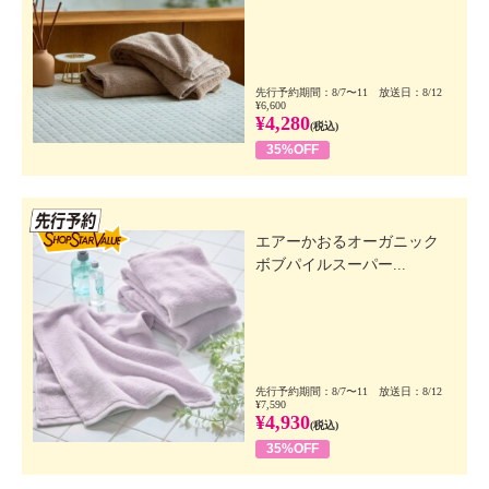
先行予約期間：8/7〜11 放送日：8/12
¥6,600
¥4,280
(税込)
35%OFF
先行SSV
エアーかおるオーガニック
ボブパイルスーパー...
先行予約期間：8/7〜11 放送日：8/12
¥7,590
¥4,930
(税込)
35%OFF