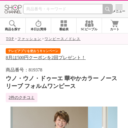
SHOP CHANNEL 
メニュー
商品を探す
本日お買得
番組表
SCピープル
カート
TOP
ファッション
ワンピース／ドレス
テレビアプリを使おうキャンペーン
届
8月は500円クーポンを2回プレゼント！
ご
商品番号：819378
ウノ・ウノ・ドゥーエ 華やかカラー ノース
リーブ フォルムワンピース
2件のクチコミ