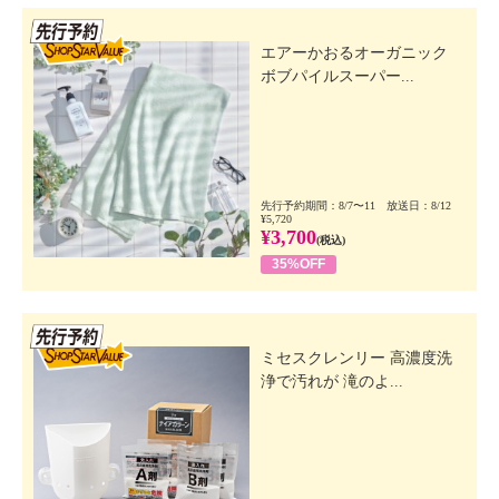
先行SSV
エアーかおるオーガニック
ボブパイルスーパー...
先行予約期間：8/7〜11 放送日：8/12
¥5,720
¥3,700
(税込)
35%OFF
先行SSV
ミセスクレンリー 高濃度洗
浄で汚れが 滝のよ...