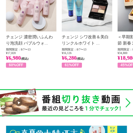
チェンジ 濃密潤いふんわ
チェンジ シワ改善＆美白
＜早期
り泡洗顔 バブルウォ...
リンクルホワイト ...
節 新春
期間限定：8/7〜13
期間限定：8/7〜13
期間限定：8
¥17,820
¥16,126
¥34,800
¥6,980
¥6,280
¥18,98
(税込)
(税込)
60%OFF
61%OFF
45%OF