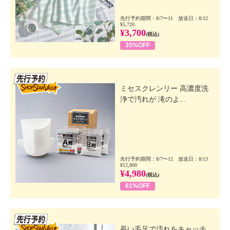
先行予約期間：8/7〜11 放送日：8/12
¥5,720
¥3,700
(税込)
35%OFF
先行SSV
ミセスクレンリー 高濃度洗
浄で汚れが 滝のよ...
先行予約期間：8/7〜12 放送日：8/13
¥12,800
¥4,980
(税込)
61%OFF
先行SSV
長い毛足で汚れをキャッチ