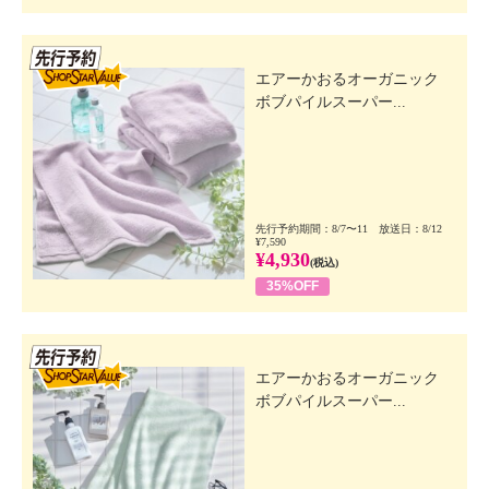
先行SSV
エアーかおるオーガニック
ボブパイルスーパー...
先行予約期間：8/7〜11 放送日：8/12
¥7,590
¥4,930
(税込)
35%OFF
先行SSV
エアーかおるオーガニック
ボブパイルスーパー...