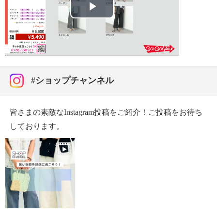
【メンテナンス（ケアラベル）】
・長時間照射による変退色注意
Play
・単品洗い
・水や汗などによる色落ち、色移り注意
Video
・摩擦による色落ち、色移り注意
・ネット使用
・無蛍光洗剤使用
#ショップチャンネル
【個体差あり】
・個体差あり
【原産国（地）】
皆さまの素敵なInstagram投稿をご紹介！ご投稿をお待ち
・中国製
しております。