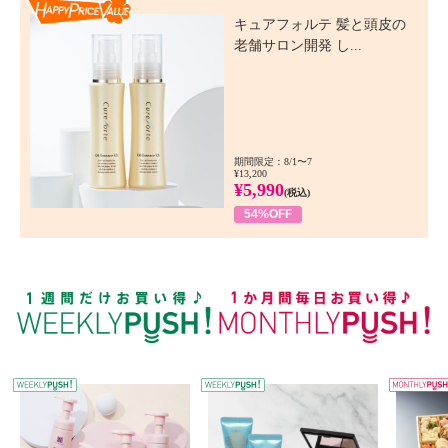
Happy Price Value
キュアフォルテ 髪と頭皮の
老舗サロン開発 し...
期間限定：8/1〜7
¥13,200
¥5,990
(税込)
54%OFF
WEEKLY PUSH
W