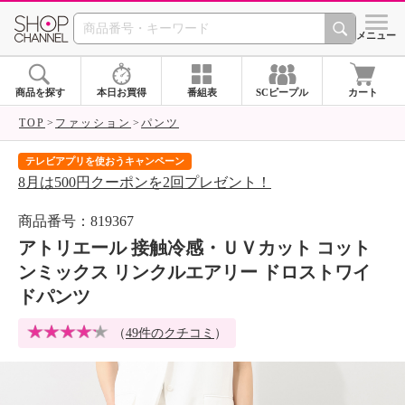
SHOP CHANNEL 
メニュー
商品を探す
本日お買得
番組表
SCピープル
カート
TOP
ファッション
パンツ
テレビアプリを使おうキャンペーン
届
8月は500円クーポンを2回プレゼント！
ご
商品番号：819367
アトリエール 接触冷感・ＵＶカット コット
ンミックス リンクルエアリー ドロストワイ
ドパンツ
（
49件のクチコミ
）