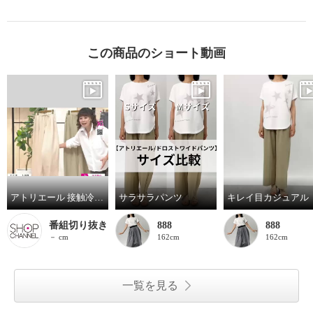
この商品のショート動画
アトリエール 接触冷感・ＵＶカット コットンミックス リンクルエアリー ドロストワイドパンツ
サラサラパンツ
キレイ目カジュアル
番組切り抜き
888
888
－ cm
162cm
162cm
一覧を見る