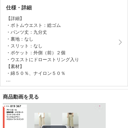
い季節にうれしい機能を備えているのもうれしいポイ
仕様・詳細
ント。
【詳細】
身体のラインを拾いにくいボリュームを持たせたワイ
・ボトムウエスト：総ゴム
ドシルエットで、体形をおしゃれにカバーできます。
・パンツ丈：九分丈
・裏地：なし
●ウエスト総ゴム仕様のため、ウエストサイズに迷われ
・スリット：なし
た場合は１サイズ下をおすすめ
・ポケット：外側（前）２個
・ウエストにドローストリング入り
【素材】
・綿５０％、ナイロン５０％
【メンテナンス（絵表示ラベル）】
・洗濯機：可
・漂白処理：塩素系・酸素系漂白不可
商品動画を見る
・タンブル乾燥：不可
・自然乾燥：日陰の吊り干し
・アイロン仕上げ：可（低温）
・ドライクリーニング：石油系ドライクリーニング可