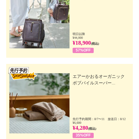
明日以降
¥44,000
¥18,900
(税込)
57%OFF
先行SSV
エアーかおるオーガニック
ボブパイルスーパー...
先行予約期間：8/7〜11 放送日：8/12
¥6,600
¥4,280
(税込)
35%OFF