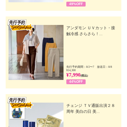
49%OFF
先行SSV
アンダモン ＵＶカット・接
触冷感 さらさら！...
先行予約期間：8/2〜7 放送日：8/8
¥14,300
¥7,990
(税込)
44%OFF
先行SSV
チェンジ ＴＶ通販出演２８
周年 美白の日 美...