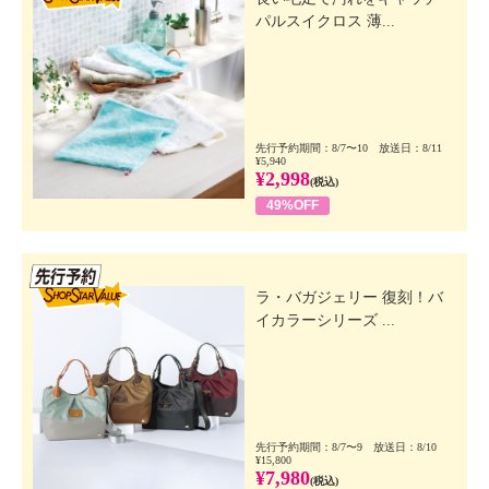
パルスイクロス 薄...
先行予約期間：8/7〜10 放送日：8/11
¥5,940
¥2,998
(税込)
49%OFF
先行SSV
ラ・バガジェリー 復刻！バ
イカラーシリーズ ...
先行予約期間：8/7〜9 放送日：8/10
¥15,800
¥7,980
(税込)