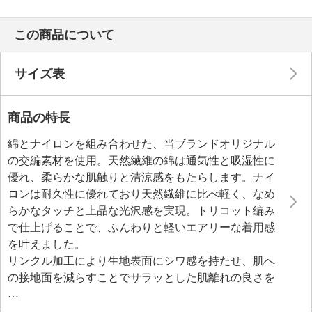
この商品について
サイズ表
商品の特長
綿とナイロンを組み合わせた、当ブランドオリジナル
の交編素材を使用。天然繊維の綿は通気性と吸湿性に
優れ、柔らかな肌触りと清涼感をもたらします。ナイ
ロンは耐久性に優れており天然繊維に比べ軽く、なめ
らかなタッチと上品な光沢感を実現。トリコット編み
で仕上げることで、ふんわりと軽いエアリーな着用感
を叶えました。
リンクル加工により生地表面にシワ感を持たせ、肌へ
の接地面を減らすことでサラッとした肌離れの良さを
実現。はいた瞬間ひんやりと感じる接触冷感性と、Ｕ
Ｖカット（紫外線遮蔽率９１％以上）機能という、暑