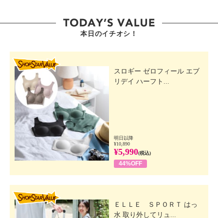
本日のイチオシ！
SHOP STAR VALUE
スロギー ゼロフィール エブ
リデイ ハーフト...
明日以降
¥10,890
¥5,990
(税込)
44%OFF
SHOP STAR VALUE
ＥＬＬＥ ＳＰＯＲＴ はっ
水 取り外してリュ...