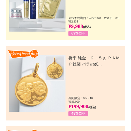
先行予約期間：7/27〜8/8 放送日：8/9
¥32,835
¥9,988
(税込)
69%OFF
Happy Price Value
祈平 純金 ２．５ｇ ＰＡＭ
Ｐ社製 バラの妖...
期間限定：8/5〜18
¥385,000
¥199,900
(税込)
48%OFF