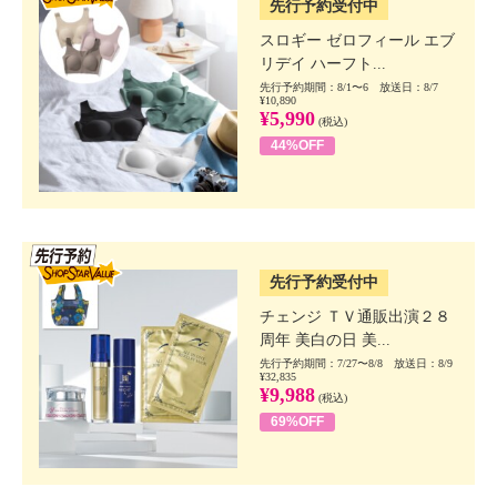
先行予約受付中
スロギー ゼロフィール エブ
リデイ ハーフト...
先行予約期間：8/1〜6 放送日：8/7
¥10,890
¥5,990
(税込)
44%OFF
SSV先行
先行予約受付中
チェンジ ＴＶ通販出演２８
周年 美白の日 美...
先行予約期間：7/27〜8/8 放送日：8/9
¥32,835
¥9,988
(税込)
69%OFF