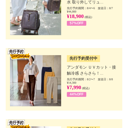
水 取り外してリュ...
先行予約期間：8/4〜6 放送日：8/7
¥44,000
¥18,900
(税込)
57%OFF
SSV先行
先行予約受付中
アンダモン ＵＶカット・接
触冷感 さらさら！...
先行予約期間：8/2〜7 放送日：8/8
¥14,300
¥7,990
(税込)
44%OFF
SSV先行