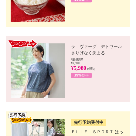
GO!GO! VALUE
ラ ヴァーグ デトワール
さりげなく決まる ...
明日以降
¥9,900
¥5,980
(税込)
39%OFF
SSV先行
先行予約受付中
ＥＬＬＥ ＳＰＯＲＴ はっ