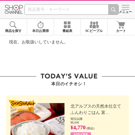
SHOP CHANNEL ショ
メニュー
商品を探す
本日お買得
番組表
SCピープル
カート
現在、お取扱いしていません。
本日のイチオシ！
SHOP STAR VALUE
北アルプスの天然水仕立て
ふんわりごはん 富...
明日以降
¥8,640
¥4,770
(税込)
44%OFF