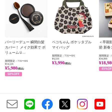
パーリーデュー 瞬間白髪
ペコちゃん ポケッタブル
＜早期
カバー！ メイク効果で ボ
マイバッグ
節 新
リュームＵ...
期間限定：7/31〜8/6
期間限定：8
¥4,510
¥34,800
期間限定：7/31〜8/6
¥3,990
¥18,98
(税込)
¥14,524
¥5,980
45%OF
(税込)
58%OFF