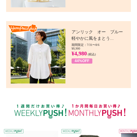
Happy Price value
アンリック オー ブルー
軽やかに風をまとう...
期間限定：7/31〜8/6
¥8,900
¥4,980
(税込)
44%OFF
WEEKLY PUSH
W