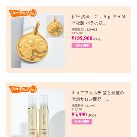
Happy Price value
祈平 純金 ２．５ｇ ＰＡＭ
Ｐ社製 バラの妖...
期間限定：8/5〜18
¥385,000
¥199,900
(税込)
48%OFF
Happy Price value
キュアフォルテ 髪と頭皮の
老舗サロン開発 し...
期間限定：8/1〜7
¥13,200
¥5,990
(税込)
54%OFF