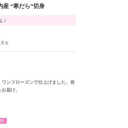
産 “寒だら”切身
ミ
）
を見る
、ワンフローズンで仕上げました。骨
をお届け。
FF