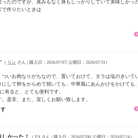
思ったのですが、臭みもなく身もしっかりしていて美味しかっ
もちろん、鍋やムニエ
ズで作りたいときは
でもお楽しみいただけま
９０日間
す
（
リン
さん | 購入日：2026/07/07| 公開日：2026/07/31）
、ついお肉なりがちなので、置いておけて、タラは塩のきいて
タにして卵をからめて焼いても、中華風にあんかけをかけても
庫に有ると、とても便利です。
す。是非、また、宜しくお願い致します。
ます
味しかった！
（
ES
さん | 購入日：2026/07/06| 公開日：2026/07/24）