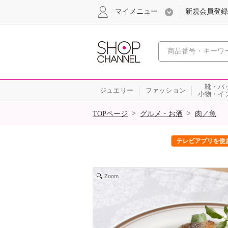
マイメニュー
新規会員登録
心おどる、瞬
靴・バ
ジュエリー
ファッション
小物・イ
SALE
>
>
TOPページ
グルメ・お酒
肉／魚
ック！
テレビアプリを使おうキャンペーン
Zoom