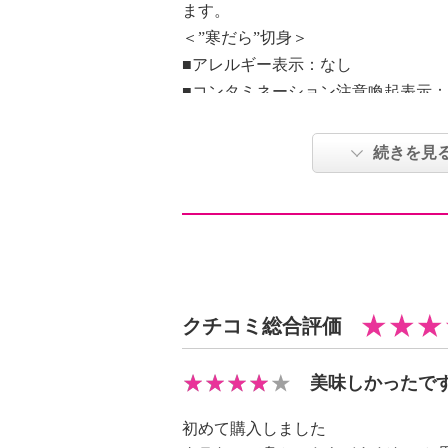
ます。
＜”寒だら”切身＞
■アレルギー表示：なし
■コンタミネーション注意喚起表示
★こちらの商品は、離島・島しょ部
続きを見
ざいます。ご了承ください。
真だらの産地として有名な北海道の
富な海域である稚内沖で漁獲された
に漁獲され、魚体サイズまで限定を重
ご紹介です。冷たい海の中でじっく
クチコミ総合評価
状態から加工し凍結するワンフロー
で、真だら本来の味わい、食感をお
美味しかったで
を取り除いた状態でバラ凍結し、チ
め、使いたい時に使いたい分だけ、
初めて購入しました
いやすいサイズにカットしているた