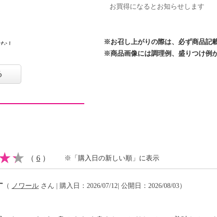
お買得になるとお知らせします
※お召し上がりの際は、必ず商品記
：なし
※商品画像には調理例、盛りつけ例
に配送できない地域がご
る
中でも、冷たくて栄養豊
ものに限定し、寒い時期
ねた“寒だらの切身”の
り育った寒だらを、生の
（
6
）
※「購入日の新しい順」に表示
ズン製法で仕上げること
楽しみいただけます。骨
す
（
ノワール
さん | 購入日：2026/07/12| 公開日：2026/08/03）
ャック袋に入れているた
お使いいただけます。使
め、フライパンでも簡単