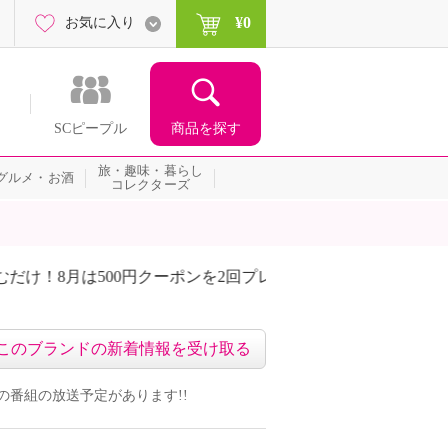
¥0
お気に入り
商品を探す
SCピープル
旅・趣味・暮らし
グルメ・お酒
コレクターズ
00円クーポンを2回プレゼント！
届いて当たる！サプライズ
このブランドの新着情報を受け取る
ンドの番組の放送予定があります!!