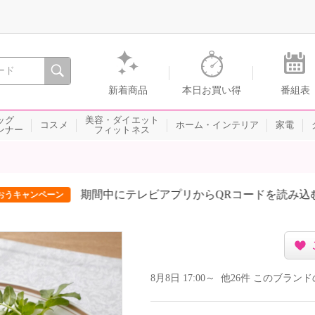
間を。通販・テレビショッピングのショップチャンネル
新着商品
本日お買い得
番組表
ッグ
美容・ダイエット
コスメ
ホーム・インテリア
家電
ンナー
フィットネス
期間中にテレビアプリからQRコードを読み込むだけ！8月は5
8月8日 17:00～ 他26件 このブラ