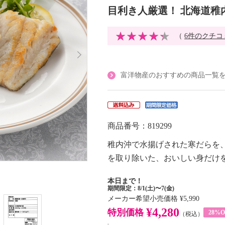
目利き人厳選！ 北海道稚内
（
6件のクチコ
富洋物産のおすすめの商品一覧
商品番号：819299
稚内沖で水揚げされた寒だらを
を取り除いた、おいしい身だけ
本日まで！
期間限定：8/1(土)〜7(金)
メーカー希望小売価格
¥5,990
¥4,280
特別価格
28%O
（税込）