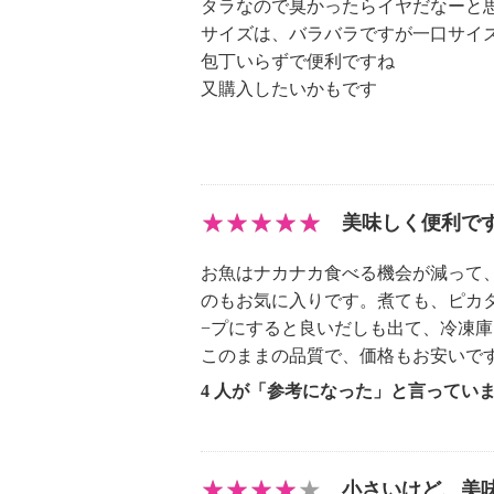
タラなので臭かったらイヤだなーと
に調理が可能。そのまま焼くことは
サイズは、バラバラですが一口サイ
ル、フライなどさまざまなアレンジ
包丁いらずで便利ですね
す。
又購入したいかもです
【期限表示】
・商品発送日より 賞味期限 冷凍
【同梱書類】
美味しく便利で
・なし
お魚はナカナカ食べる機会が減って
のもお気に入りです。煮ても、ピカ
−プにすると良いだしも出て、冷凍
このままの品質で、価格もお安いで
4 人が「参考になった」と言ってい
小さいけど、美