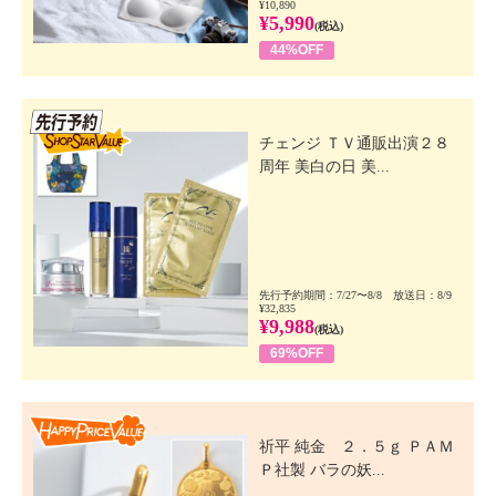
¥10,890
¥5,990
(税込)
44%OFF
先行SSV
チェンジ ＴＶ通販出演２８
周年 美白の日 美...
先行予約期間：7/27〜8/8 放送日：8/9
¥32,835
¥9,988
(税込)
69%OFF
Happy Price Value
祈平 純金 ２．５ｇ ＰＡＭ
Ｐ社製 バラの妖...