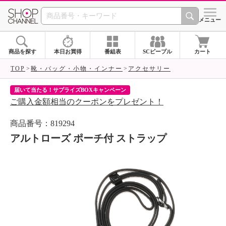
SHOP CHANNEL 
メニュー
商品を探す
本日お買得
番組表
SCピープル
カート
TOP
靴・バッグ・小物・インナー
アクセサリー
届いて当たる！サプライズBOXキャンペーン
ク
ご購入金額相当のクーポンをプレゼント！
ク
商品番号：819294
アルトローズ ポーチ付 ストラップ