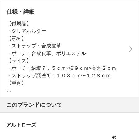
仕様・詳細
【付属品】
・クリアホルダー
【素材】
・ストラップ：合成皮革
・ポーチ：合成皮革、ポリエステル
【サイズ】
・ポーチ：約縦７．５ｃｍ×横９ｃｍ×高さ２ｃｍ
・ストラップ調整可：１０８ｃｍ〜１２８ｃｍ
【重さ】
・ストラップ：約３７ｇ
・ポーチ：約３６ｇ
このブランドについて
【個体差あり】
・個体差あり
【原産国（地）】
アルトローズ
・中国製