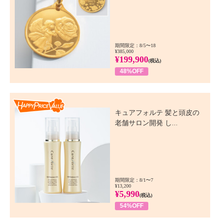
期間限定：8/5〜18
¥385,000
¥199,900
(税込)
48%OFF
Happy Price Value
キュアフォルテ 髪と頭皮の
老舗サロン開発 し...
期間限定：8/1〜7
¥13,200
¥5,990
(税込)
54%OFF