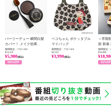
パーリーデュー 瞬間白髪
ペコちゃん ポケッタブル
＜早期
カバー！ メイク効果...
マイバッグ
節 新春
期間限定：7/31〜8/6
期間限定：7/31〜8/6
期間限定：8
¥14,524
¥4,510
¥34,800
¥5,980
¥3,990
¥18,98
(税込)
(税込)
58%OFF
45%OF