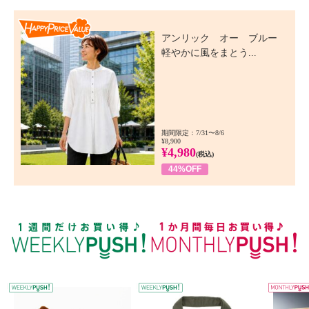
Happy Price Value
アンリック オー ブルー
軽やかに風をまとう...
期間限定：7/31〜8/6
¥8,900
¥4,980
(税込)
44%OFF
WEEKLY PUSH
W