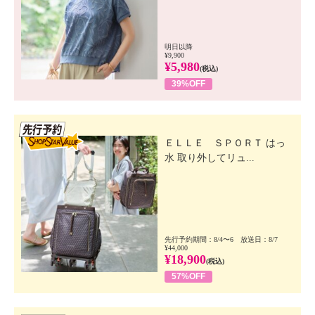
明日以降
¥9,900
¥5,980
(税込)
39%OFF
先行SSV
ＥＬＬＥ ＳＰＯＲＴ はっ
水 取り外してリュ...
先行予約期間：8/4〜6 放送日：8/7
¥44,000
¥18,900
(税込)
57%OFF