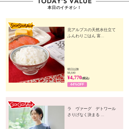
本日のイチオシ！
SHOP STAR VALUE
北アルプスの天然水仕立て
ふんわりごはん 富...
明日以降
¥8,640
¥4,770
(税込)
44%OFF
GO! GO! VALUE
ラ ヴァーグ デトワール
さりげなく決まる ...