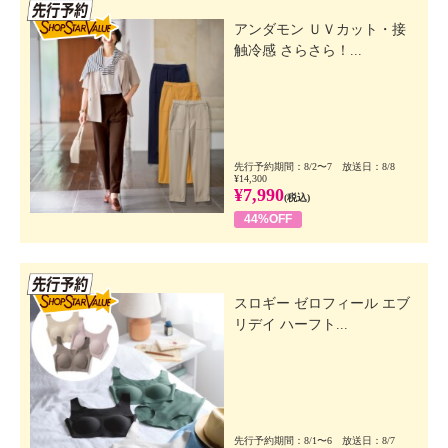
先行SSV
アンダモン ＵＶカット・接
触冷感 さらさら！...
先行予約期間：8/2〜7 放送日：8/8
¥14,300
¥7,990
(税込)
44%OFF
先行SSV
スロギー ゼロフィール エブ
リデイ ハーフト...
先行予約期間：8/1〜6 放送日：8/7