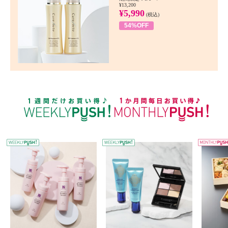
¥13,200
¥5,990
(税込)
54%OFF
WEEKLY PUSH
W