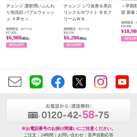
チェンジ 濃密潤いふんわ
チェンジ シワ改善＆美白
＜早期
り泡洗顔 バブルウォッシ
リンクルホワイト ＢＢク
節 新
ュ ４本セッ...
リームＷ＆...
期間限定：8
¥34,800
期間限定：8/7〜13
期間限定：8/7〜13
¥18,98
¥17,820
¥16,126
¥6,980
¥6,280
45%OF
(税込)
(税込)
60%OFF
61%OFF
※お電話番号のお掛け間違いにご注意ください。
ご注文：24時間｜お問い合わせ：音声自動応答