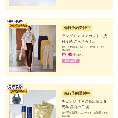
SSV先行
先行予約受付中
アンダモン ＵＶカット・接
触冷感 さらさら！...
先行予約期間：8/2〜7 放送日：8/8
¥14,300
¥7,990
(税込)
44%OFF
SSV先行
先行予約受付中
チェンジ ＴＶ通販出演２８
周年 美白の日 美...
先行予約期間：7/27〜8/8 放送日：8/9
¥32,835