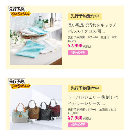
SSV先行
先行予約受付中
長い毛足で汚れをキャッチ
パルスイクロス 薄...
先行予約期間：8/7〜10 放送日：8/11
¥5,940
¥2,998
(税込)
49%OFF
SSV先行
先行予約受付中
ラ・バガジェリー 復刻！バ
イカラーシリーズ ...
先行予約期間：8/7〜9 放送日：8/10
¥15,800
¥7,980
(税込)
49%OFF