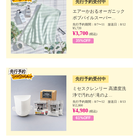
先行予約受付中
エアーかおるオーガニック
ボブパイルスーパー...
先行予約期間：8/7〜11 放送日：8/12
¥5,720
¥3,700
(税込)
35%OFF
SSV先行
先行予約受付中
ミセスクレンリー 高濃度洗
浄で汚れが 滝のよ...
先行予約期間：8/7〜12 放送日：8/13
¥12,800
¥4,980
(税込)
61%OFF