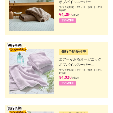
ボブパイルスーパー...
先行予約期間：8/7〜11 放送日：8/12
¥6,600
¥4,280
(税込)
35%OFF
SSV先行
先行予約受付中
エアーかおるオーガニック
ボブパイルスーパー...
先行予約期間：8/7〜11 放送日：8/12
¥7,590
¥4,930
(税込)
35%OFF
SSV先行