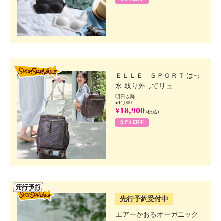
SHOP STAR VALUE
ＥＬＬＥ ＳＰＯＲＴ はっ
水 取り外してリュ...
明日以降
¥44,000
¥18,900
(税込)
57%OFF
SSV先行
先行予約受付中
エアーかおるオーガニック