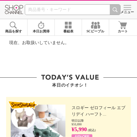
SHOP CHANNEL ショ
メニュー
商品を探す
本日お買得
番組表
SCピープル
カート
現在、お取扱いしていません。
本日のイチオシ！
SHOP STAR VALUE
スロギー ゼロフィール エブ
リデイ ハーフト...
明日以降
¥10,890
¥5,990
(税込)
44%OFF