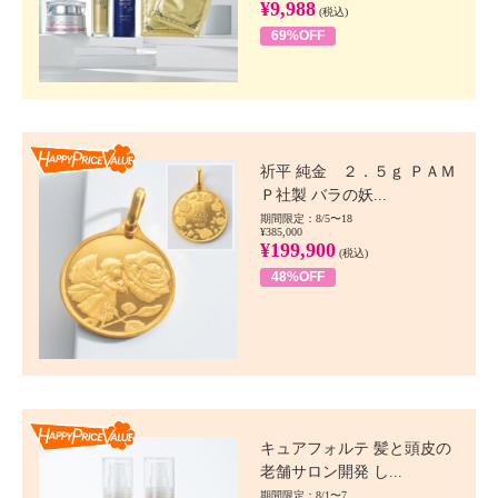
¥9,988
(税込)
69%OFF
Happy Price value
祈平 純金 ２．５ｇ ＰＡＭ
Ｐ社製 バラの妖...
期間限定：8/5〜18
¥385,000
¥199,900
(税込)
48%OFF
Happy Price value
キュアフォルテ 髪と頭皮の
老舗サロン開発 し...
期間限定：8/1〜7