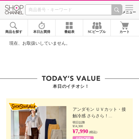
SHOP CHANNEL ショ
メニュー
商品を探す
本日お買得
番組表
SCピープル
カート
現在、お取扱いしていません。
本日のイチオシ！
SHOP STAR VALUE
アンダモン ＵＶカット・接
触冷感 さらさら！...
明日以降
¥14,300
¥7,990
(税込)
44%OFF