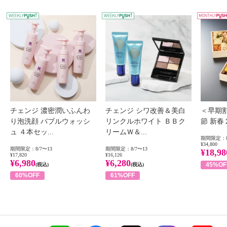
WEEKLY PUSH
W
チェンジ 濃密潤いふんわ
チェンジ シワ改善＆美白
＜早期
り泡洗顔 バブルウォッシ
リンクルホワイト ＢＢク
節 新
ュ ４本セッ...
リームＷ＆...
期間限定：8
¥34,800
期間限定：8/7〜13
期間限定：8/7〜13
¥18,98
¥17,820
¥16,126
¥6,980
¥6,280
45%OF
(税込)
(税込)
60%OFF
61%OFF