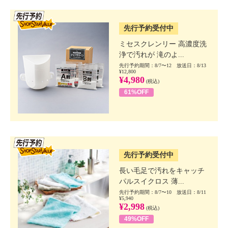
SSV先行
先行予約受付中
ミセスクレンリー 高濃度洗
浄で汚れが 滝のよ...
先行予約期間：8/7〜12 放送日：8/13
¥12,800
¥4,980
(税込)
61%OFF
SSV先行
先行予約受付中
長い毛足で汚れをキャッチ
パルスイクロス 薄...
先行予約期間：8/7〜10 放送日：8/11
¥5,940
¥2,998
(税込)
49%OFF