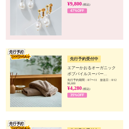
¥9,800
(税込)
47%OFF
SSV先行
先行予約受付中
エアーかおるオーガニック
ボブパイルスーパー...
先行予約期間：8/7〜11 放送日：8/12
¥6,600
¥4,280
(税込)
35%OFF
SSV先行