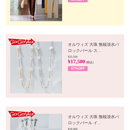
GO!GO! VALUE
オルウィズ 大珠 無核淡水バ
ロックパール ス...
¥33,500
¥17,500
(税込)
47%OFF
GO!GO! VALUE
オルウィズ 大珠 無核淡水バ
ロックパール イ...
¥18,800