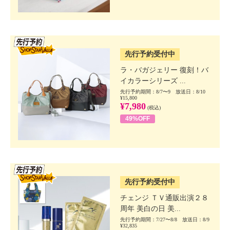
SSV先行
先行予約受付中
ラ・バガジェリー 復刻！バ
イカラーシリーズ ...
先行予約期間：8/7〜9 放送日：8/10
¥15,800
¥7,980
(税込)
49%OFF
SSV先行
先行予約受付中
チェンジ ＴＶ通販出演２８
周年 美白の日 美...
先行予約期間：7/27〜8/8 放送日：8/9
¥32,835