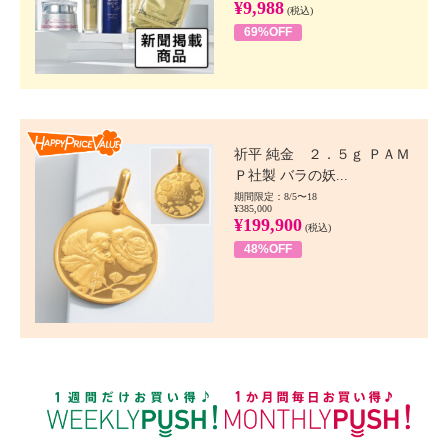
¥9,988
(税込)
69%OFF
Happy Price value
祈平 純金 ２．５ｇ ＰＡＭ
Ｐ社製 バラの妖...
期間限定：8/5〜18
¥385,000
¥199,900
(税込)
48%OFF