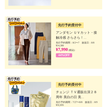
SSV先行
先行予約受付中
アンダモン ＵＶカット・接
触冷感 さらさら！...
先行予約期間：8/2〜7 放送日：8/8
¥14,300
¥7,990
(税込)
44%OFF
SSV先行
先行予約受付中
チェンジ ＴＶ通販出演２８
周年 美白の日 美...
先行予約期間：7/27〜8/8 放送日：8/9
¥32,835