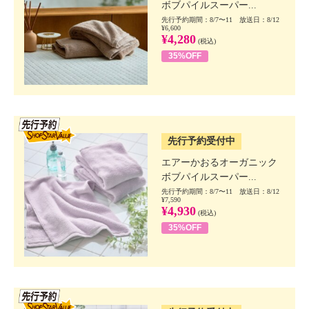
ボブパイルスーパー...
先行予約期間：8/7〜11 放送日：8/12
¥6,600
¥4,280
(税込)
35%OFF
SSV先行
先行予約受付中
エアーかおるオーガニック
ボブパイルスーパー...
先行予約期間：8/7〜11 放送日：8/12
¥7,590
¥4,930
(税込)
35%OFF
SSV先行