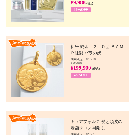
¥9,988
(税込)
69%OFF
Happy Price value
祈平 純金 ２．５ｇ ＰＡＭ
Ｐ社製 バラの妖...
期間限定：8/5〜18
¥385,000
¥199,900
(税込)
48%OFF
Happy Price value
キュアフォルテ 髪と頭皮の
老舗サロン開発 し...
期間限定：8/1〜7