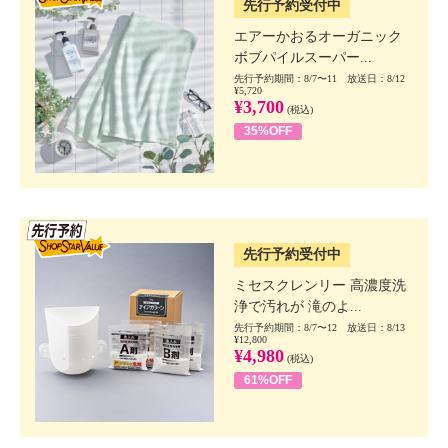
先行予約受付中
エアーかおるオーガニック
ボブパイルスーパー...
先行予約期間：8/7〜11 放送日：8/12
¥5,720
¥3,700
(税込)
35%OFF
SSV先行
先行予約受付中
ミセスクレンリー 高濃度洗
浄で汚れが 滝のよ...
先行予約期間：8/7〜12 放送日：8/13
¥12,800
¥4,980
(税込)
61%OFF