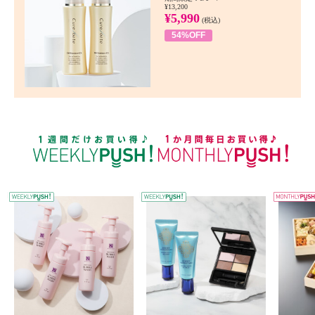
¥13,200
¥5,990
(税込)
54%OFF
WEEKLY PUSH
W