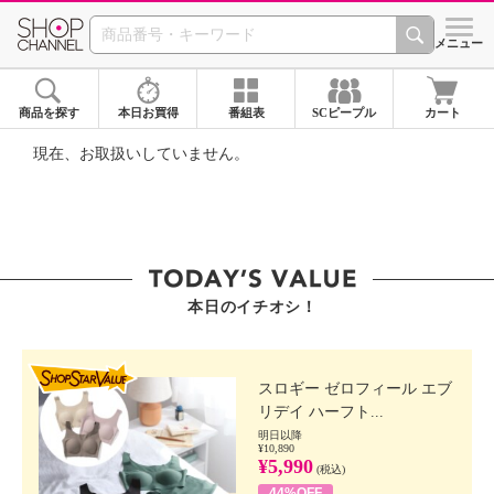
SHOP CHANNEL ショ
メニュー
商品を探す
本日お買得
番組表
SCピープル
カート
現在、お取扱いしていません。
本日のイチオシ！
SHOP STAR VALUE
スロギー ゼロフィール エブ
リデイ ハーフト...
明日以降
¥10,890
¥5,990
(税込)
44%OFF