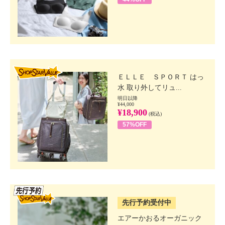
SHOP STAR VALUE
ＥＬＬＥ ＳＰＯＲＴ はっ
水 取り外してリュ...
明日以降
¥44,000
¥18,900
(税込)
57%OFF
SSV先行
先行予約受付中
エアーかおるオーガニック