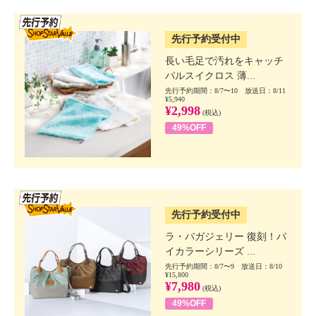
SSV先行
先行予約受付中
長い毛足で汚れをキャッチ
パルスイクロス 薄...
先行予約期間：8/7〜10 放送日：8/11
¥5,940
¥2,998
(税込)
49%OFF
SSV先行
先行予約受付中
ラ・バガジェリー 復刻！バ
イカラーシリーズ ...
先行予約期間：8/7〜9 放送日：8/10
¥15,800
¥7,980
(税込)
49%OFF