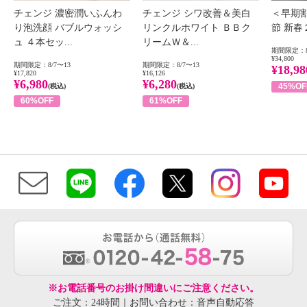
チェンジ 濃密潤いふんわ
チェンジ シワ改善＆美白
＜早期
り泡洗顔 バブルウォッシ
リンクルホワイト ＢＢク
節 新
ュ ４本セッ...
リームＷ＆...
期間限定：8
¥34,800
期間限定：8/7〜13
期間限定：8/7〜13
¥18,98
¥17,820
¥16,126
¥6,980
¥6,280
45%OF
(税込)
(税込)
60%OFF
61%OFF
※お電話番号のお掛け間違いにご注意ください。
ご注文：24時間｜お問い合わせ：音声自動応答