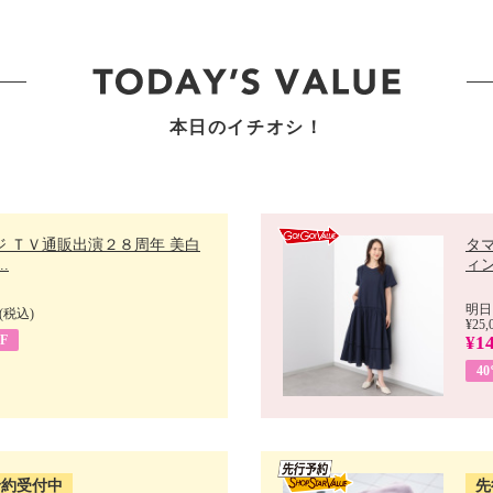
本日のイチオシ！
ジ ＴＶ通販出演２８周年 美白
タ
.
ィン
明日
(税込)
¥25,
F
¥14
4
予約受付中
先