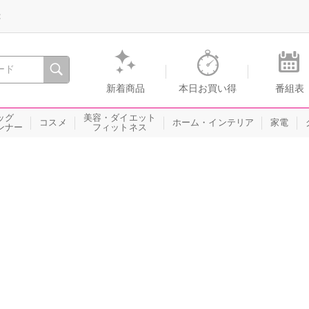
録
、瞬間を。通販・テレビショッピングのショップチャンネル
新着商品
本日お買い得
番組表
ッグ
美容・ダイエット
コスメ
ホーム・インテリア
家電
ンナー
フィットネス