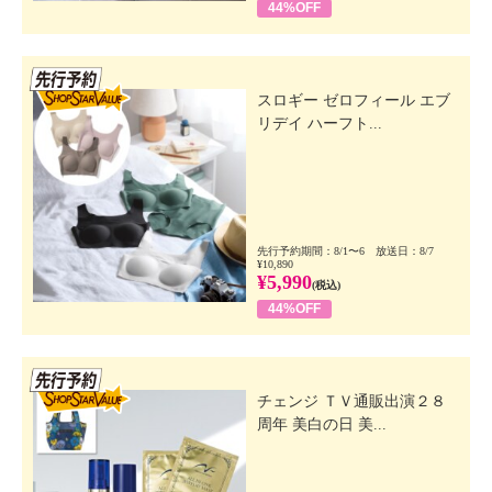
44%OFF
先行SSV
スロギー ゼロフィール エブ
リデイ ハーフト...
先行予約期間：8/1〜6 放送日：8/7
¥10,890
¥5,990
(税込)
44%OFF
先行SSV
チェンジ ＴＶ通販出演２８
周年 美白の日 美...