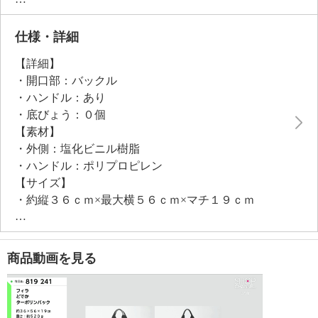
スポーティーなデザインにブランドロゴが映え、カジ
ュアルなコーディネイトにもぴったり。荷物が多い日
仕様・詳細
も、アクティブなシーンも、頼れる一品です。
【詳細】
・開口部：バックル
・ハンドル：あり
・底びょう：０個
【素材】
・外側：塩化ビニル樹脂
・ハンドル：ポリプロピレン
【サイズ】
・約縦３６ｃｍ×最大横５６ｃｍ×マチ１９ｃｍ
・ハンドル立ち上がり：約２６ｃｍ
・Ｂ４サイズ：可
・開口部オープン使用時：約縦４７ｃｍ
商品動画を見る
【重さ】
・約５２０ｇ
【原産国（地）】