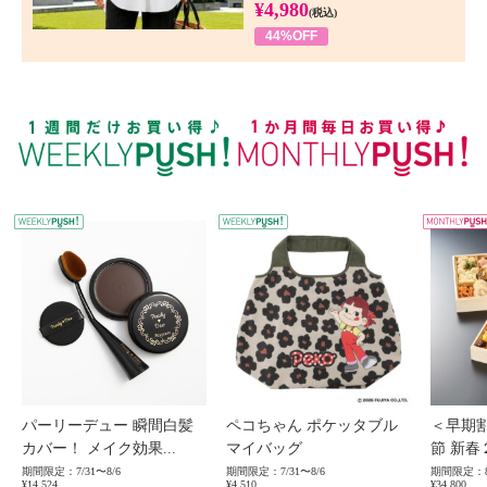
¥4,980
(税込)
44%OFF
WEEKLY PUSH
W
パーリーデュー 瞬間白髪
ペコちゃん ポケッタブル
＜早期
カバー！ メイク効果...
マイバッグ
節 新春
期間限定：7/31〜8/6
期間限定：7/31〜8/6
期間限定：8
¥14,524
¥4,510
¥34,800