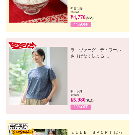
明日以降
¥8,640
¥4,770
(税込)
44%OFF
GO! GO! VALUE
ラ ヴァーグ デトワール
さりげなく決まる ...
明日以降
¥9,900
¥5,980
(税込)
39%OFF
先行SSV
ＥＬＬＥ ＳＰＯＲＴ はっ