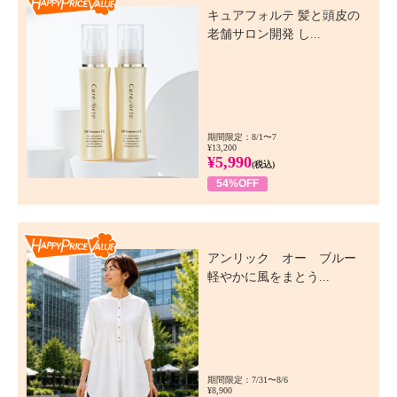
キュアフォルテ 髪と頭皮の
老舗サロン開発 し...
期間限定：8/1〜7
¥13,200
¥5,990
(税込)
54%OFF
Happy Price Value
アンリック オー ブルー
軽やかに風をまとう...
期間限定：7/31〜8/6
¥8,900