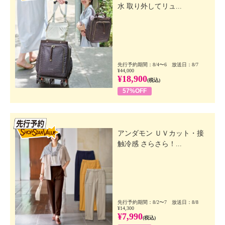
水 取り外してリュ...
先行予約期間：8/4〜6 放送日：8/7
¥44,000
¥18,900
(税込)
57%OFF
先行SSV
アンダモン ＵＶカット・接
触冷感 さらさら！...
先行予約期間：8/2〜7 放送日：8/8
¥14,300
¥7,990
(税込)