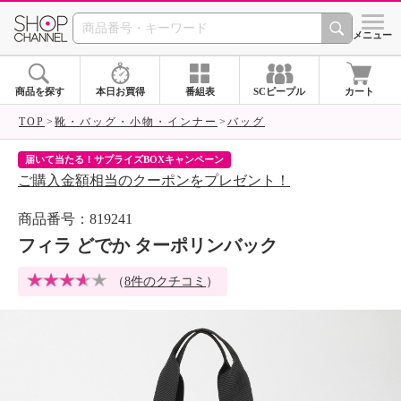
SHOP CHANNEL 
メニュー
商品を探す
本日お買得
番組表
SCピープル
カート
TOP
靴・バッグ・小物・インナー
バッグ
届いて当たる！サプライズBOXキャンペーン
ク
ご購入金額相当のクーポンをプレゼント！
ク
商品番号：819241
フィラ どでか ターポリンバック
（
8件のクチコミ
）