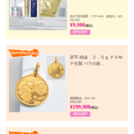
先行予約期間：7/27〜8/8 放送日：8/9
¥32,835
¥9,988
(税込)
69%OFF
Happy Price Value
祈平 純金 ２．５ｇ ＰＡＭ
Ｐ社製 バラの妖...
期間限定：8/5〜18
¥385,000
¥199,900
(税込)
48%OFF
Happy Price Value