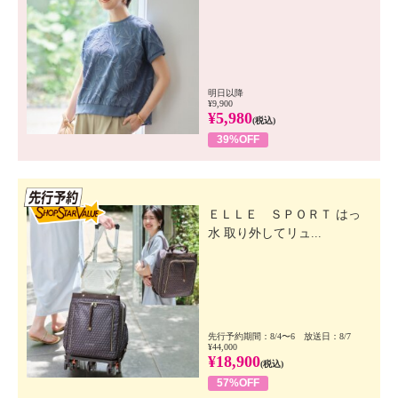
明日以降
¥9,900
¥5,980
(税込)
39%OFF
先行SSV
ＥＬＬＥ ＳＰＯＲＴ はっ
水 取り外してリュ...
先行予約期間：8/4〜6 放送日：8/7
¥44,000
¥18,900
(税込)
57%OFF