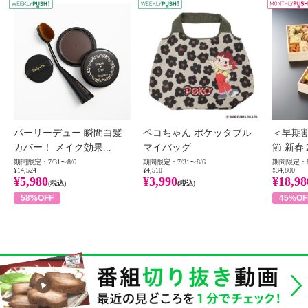
WEEKLY PUSH
W
パーリーデュー 瞬間白髪
ペコちゃん ポケッタブル
＜早期
カバー！ メイク効果...
マイバッグ
節 新春
期間限定：7/31〜8/6
期間限定：7/31〜8/6
期間限定：8
¥14,524
¥4,510
¥34,800
¥5,980
¥3,990
¥18,98
(税込)
(税込)
58%OFF
45%OF