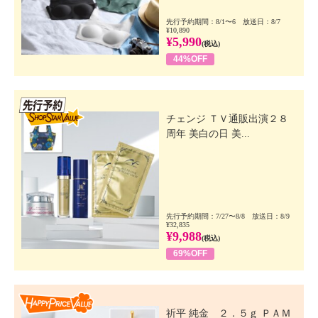
先行予約期間：8/1〜6 放送日：8/7
¥10,890
¥5,990
(税込)
44%OFF
先行SSV
チェンジ ＴＶ通販出演２８
周年 美白の日 美...
先行予約期間：7/27〜8/8 放送日：8/9
¥32,835
¥9,988
(税込)
69%OFF
Happy Price Value
祈平 純金 ２．５ｇ ＰＡＭ