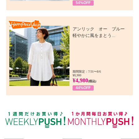
54%OFF
Happy Price Value
アンリック オー ブルー
軽やかに風をまとう...
期間限定：7/31〜8/6
¥8,900
¥4,980
(税込)
44%OFF