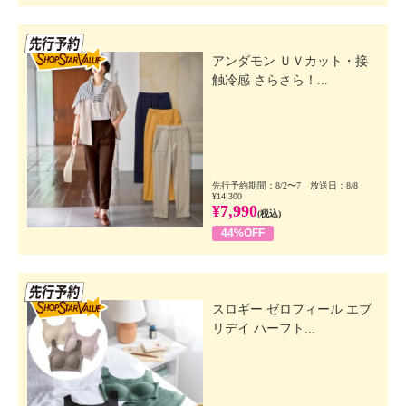
先行SSV
アンダモン ＵＶカット・接
触冷感 さらさら！...
先行予約期間：8/2〜7 放送日：8/8
¥14,300
¥7,990
(税込)
44%OFF
先行SSV
スロギー ゼロフィール エブ
リデイ ハーフト...