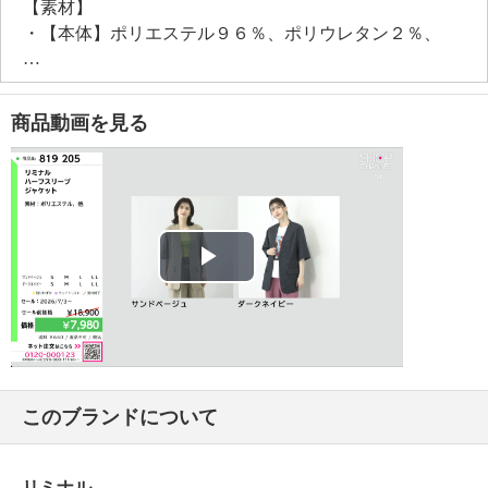
【素材】
・【本体】ポリエステル９６％、ポリウレタン２％、
レーヨン２％
・【パイピング部分】ポリエステル１００％
【メンテナンス（絵表示ラベル）】
商品動画を見る
・洗濯機：可
・漂白処理：塩素系・酸素系漂白不可
・タンブル乾燥：不可
・自然乾燥：日陰の吊り干し
・アイロン仕上げ：可（低温）
・ドライクリーニング：石油系ドライクリーニング可
Play
・ウエットクリーニング：可
【メンテナンス（ケアラベル）】
Video
・単品洗い
・水や汗などによる色落ち、色移り注意
・摩擦による色落ち、色移り注意
このブランドについて
・素材の特性上、多少の縮みあり
・ネット使用
・無蛍光洗剤使用
リミナル