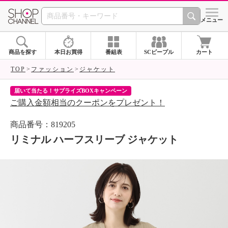
SHOP CHANNEL 
メニュー
商品を探す
本日お買得
番組表
SCピープル
カート
TOP
ファッション
ジャケット
届いて当たる！サプライズBOXキャンペーン
ク
ご購入金額相当のクーポンをプレゼント！
ク
商品番号：819205
リミナル ハーフスリーブ ジャケット