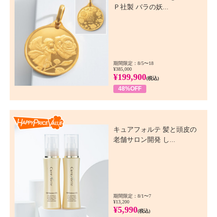
Ｐ社製 バラの妖...
期間限定：8/5〜18
¥385,000
¥199,900
(税込)
48%OFF
Happy Price Value
キュアフォルテ 髪と頭皮の
老舗サロン開発 し...
期間限定：8/1〜7
¥13,200
¥5,990
(税込)