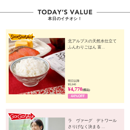
本日のイチオシ！
SHOP STAR VALUE
北アルプスの天然水仕立て
ふんわりごはん 富...
明日以降
¥8,640
¥4,770
(税込)
44%OFF
GO! GO! VALUE
ラ ヴァーグ デトワール
さりげなく決まる ...