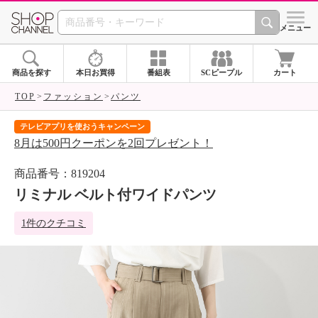
SHOP CHANNEL 
メニュー
商品を探す
本日お買得
番組表
SCピープル
カート
TOP
ファッション
パンツ
テレビアプリを使おうキャンペーン
届
8月は500円クーポンを2回プレゼント！
ご
商品番号：819204
リミナル ベルト付ワイドパンツ
1件のクチコミ