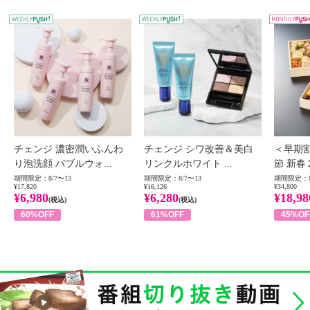
WEEKLY PUSH
W
チェンジ 濃密潤いふんわ
チェンジ シワ改善＆美白
＜早期
り泡洗顔 バブルウォ...
リンクルホワイト ...
節 新春
期間限定：8/7〜13
期間限定：8/7〜13
期間限定：8
¥17,820
¥16,126
¥34,800
¥6,980
¥6,280
¥18,98
(税込)
(税込)
60%OFF
61%OFF
45%OF