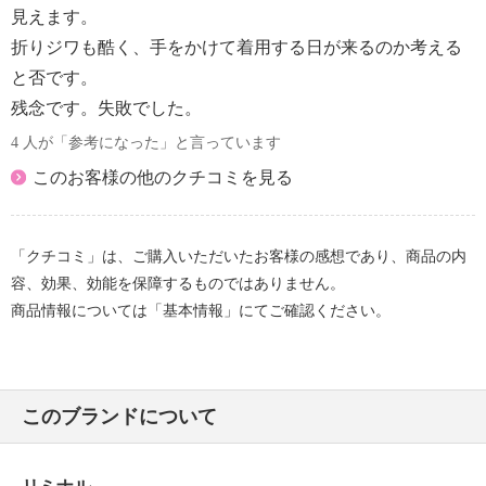
擦による色落ち、色移り注意
見えます。
＜サンドベージュ、ダークネイビー、ラズベリー＞素
折りジワも酷く、手をかけて着用する日が来るのか考える
材の特性上、多少の縮みあり
と否です。
＜サンドベージュ、ダークネイビー、ラズベリー＞ネ
残念です。失敗でした。
ット使用
＜サンドベージュ、ダークネイビー＞無蛍光洗剤使用
4 人が「参考になった」と言っています
【原産国（地）】
このお客様の他のクチコミを見る
・中国製
「クチコミ」は、ご購入いただいたお客様の感想であり、商品の内
容、効果、効能を保障するものではありません。
商品情報については「基本情報」にてご確認ください。
このブランドについて