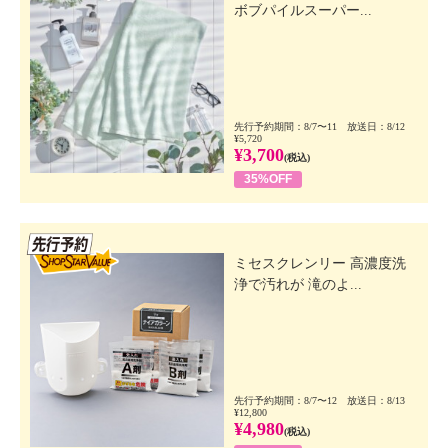
ボブパイルスーパー...
先行予約期間：8/7〜11 放送日：8/12
¥5,720
¥3,700
(税込)
35%OFF
先行SSV
ミセスクレンリー 高濃度洗
浄で汚れが 滝のよ...
先行予約期間：8/7〜12 放送日：8/13
¥12,800
¥4,980
(税込)