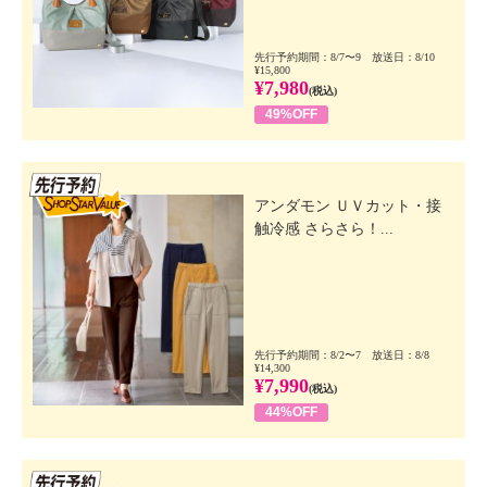
先行予約期間：8/7〜9 放送日：8/10
¥15,800
¥7,980
(税込)
49%OFF
先行SSV
アンダモン ＵＶカット・接
触冷感 さらさら！...
先行予約期間：8/2〜7 放送日：8/8
¥14,300
¥7,990
(税込)
44%OFF
先行SSV