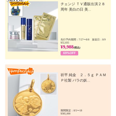
チェンジ ＴＶ通販出演２８
周年 美白の日 美...
先行予約期間：7/27〜8/8 放送日：8/9
¥32,835
¥9,988
(税込)
69%OFF
Happy Price Value
祈平 純金 ２．５ｇ ＰＡＭ
Ｐ社製 バラの妖...
期間限定：8/5〜18
¥385,000