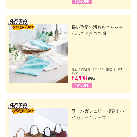
61%OFF
先行SSV
長い毛足で汚れをキャッチ
パルスイクロス 薄...
先行予約期間：8/7〜10 放送日：8/11
¥5,940
¥2,998
(税込)
49%OFF
先行SSV
ラ・バガジェリー 復刻！バ
イカラーシリーズ ...