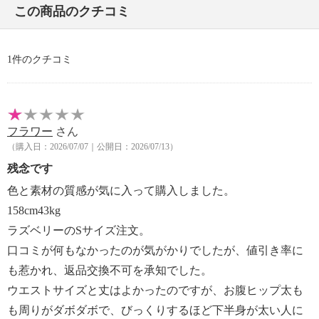
この商品のクチコミ
・自然乾燥：日陰の吊り干し不可
・タンブル乾燥：不可
・アイロン仕上げ：可（低温）
1件のクチコミ
・ドライクリーニング：不可
・ウエットクリーニング：可
＜ラズベリー＞
・洗濯機：可
フラワー
さん
・漂白処理：塩素系・酸素系漂白不可
（購入日：2026/07/07｜公開日：2026/07/13）
・タンブル乾燥：不可
残念です
・自然乾燥：日陰の吊り干し
・アイロン仕上げ：可（低温）
色と素材の質感が気に入って購入しました。
・ドライクリーニング：不可
158cm43kg
・ウエットクリーニング：可
ラズベリーのSサイズ注文。
【メンテナンス（ケアラベル）】
口コミが何もなかったのが気がかりでしたが、値引き率に
＜サンドベージュ、ダークネイビー＞単品洗い
も惹かれ、返品交換不可を承知でした。
＜サンドベージュ、ダークネイビー、ラズベリー＞水
ウエストサイズと丈はよかったのですが、お腹ヒップ太も
や汗などによる色落ち、色移り注意
＜サンドベージュ、ダークネイビー、ラズベリー＞摩
も周りがダボダボで、びっくりするほど下半身が太い人に