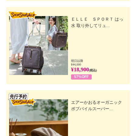
SHOP STAR VALUE
ＥＬＬＥ ＳＰＯＲＴ はっ
水 取り外してリュ...
明日以降
¥44,000
¥18,900
(税込)
57%OFF
先行SSV
エアーかおるオーガニック
ボブパイルスーパー...