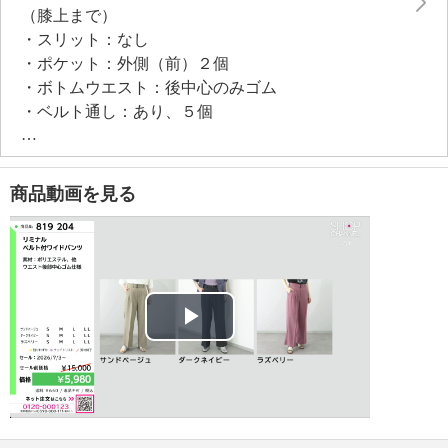
（膝上まで）
・スリット：なし
・ポケット：外側（前）２個
・ボトムウエスト：後中心のみゴム
・ベルト通し：あり、５個
【付属品】
・ベルト
【素材】
商品動画を見る
・表地：
＜サンドベージュ、ダークネイビー＞ポリエステル９
６％、ポリウレタン２％、レーヨン２％
＜ラズベリー＞ポリエステル９７％、ポリウレタン
３％
・裏地：＜サンドベージュ、ダークネイビー、ラズベ
Play
リー＞ポリエステル１００％
【メンテナンス（絵表示ラベル）】
Video
・その他：＜サンドベージュ、ダークネイビー＞
・洗濯機：可
・漂白処理：塩素系・酸素系漂白不可