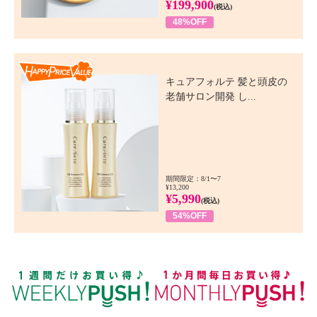
¥199,900
(税込)
48%OFF
Happy Price Value
キュアフォルテ 髪と頭皮の
老舗サロン開発 し...
期間限定：8/1〜7
¥13,200
¥5,990
(税込)
54%OFF