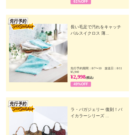
61%OFF
先行SSV
長い毛足で汚れをキャッチ
パルスイクロス 薄...
先行予約期間：8/7〜10 放送日：8/11
¥5,940
¥2,998
(税込)
49%OFF
先行SSV
ラ・バガジェリー 復刻！バ
イカラーシリーズ ...