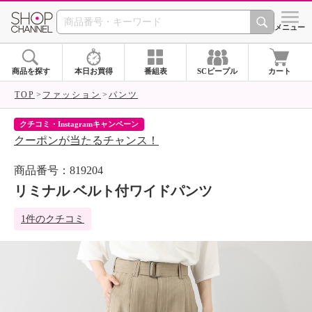
SHOP CHANNEL 
メニュー
商品を探す
本日お買得
番組表
SCピープル
カート
TOP
ファッション
パンツ
クチコミ・Instagramキャンペーン
ネ
クーポンが当たるチャンス！
ネ
商品番号：819204
リミナル ベルト付ワイドパンツ
1件のクチコミ