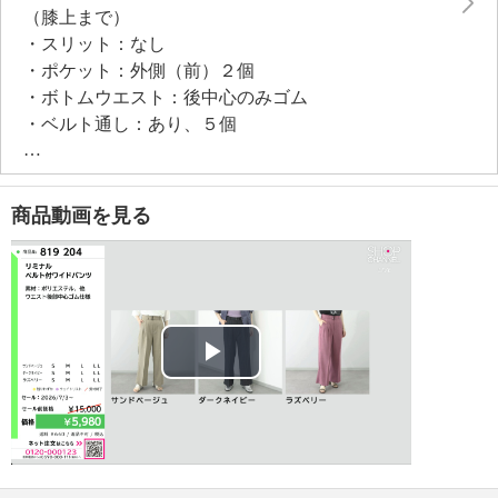
（膝上まで）
・スリット：なし
・ポケット：外側（前）２個
・ボトムウエスト：後中心のみゴム
・ベルト通し：あり、５個
【付属品】
・ベルト
【素材】
商品動画を見る
・表地：
＜サンドベージュ、ダークネイビー＞ポリエステル９
６％、ポリウレタン２％、レーヨン２％
＜ラズベリー＞ポリエステル９７％、ポリウレタン
３％
・裏地：＜サンドベージュ、ダークネイビー、ラズベ
Play
リー＞ポリエステル１００％
【メンテナンス（絵表示ラベル）】
Video
・その他：＜サンドベージュ、ダークネイビー＞
・洗濯機：可
・漂白処理：塩素系・酸素系漂白不可