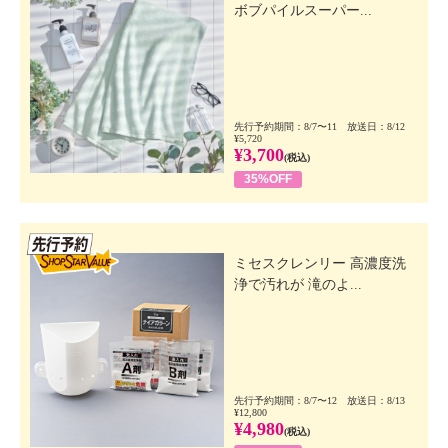
ボブパイルスーパー...
先行予約期間：8/7〜11 放送日：8/12
¥5,720
¥3,700
(税込)
35%OFF
先行SSV
ミセスクレンリー 高濃度洗
浄で汚れが 滝のよ...
先行予約期間：8/7〜12 放送日：8/13
¥12,800
¥4,980
(税込)