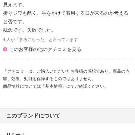
擦による色落ち、色移り注意
見えます。
＜サンドベージュ、ダークネイビー、ラズベリー＞素
折りジワも酷く、手をかけて着用する日が来るのか考える
材の特性上、多少の縮みあり
と否です。
＜サンドベージュ、ダークネイビー、ラズベリー＞ネ
残念です。失敗でした。
ット使用
＜サンドベージュ、ダークネイビー＞無蛍光洗剤使用
4 人が「参考になった」と言っています
【原産国（地）】
このお客様の他のクチコミを見る
・中国製
「クチコミ」は、ご購入いただいたお客様の感想であり、商品の内
容、効果、効能を保障するものではありません。
商品情報については「基本情報」にてご確認ください。
このブランドについて