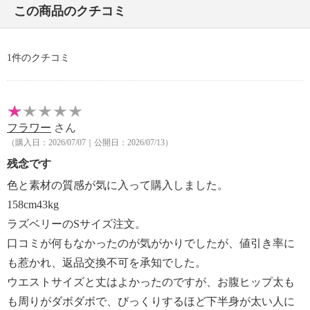
この商品のクチコミ
・自然乾燥：日陰の吊り干し不可
・タンブル乾燥：不可
・アイロン仕上げ：可（低温）
1件のクチコミ
・ドライクリーニング：不可
・ウエットクリーニング：可
＜ラズベリー＞
・洗濯機：可
フラワー
さん
・漂白処理：塩素系・酸素系漂白不可
（購入日：2026/07/07｜公開日：2026/07/13）
・タンブル乾燥：不可
残念です
・自然乾燥：日陰の吊り干し
・アイロン仕上げ：可（低温）
色と素材の質感が気に入って購入しました。
・ドライクリーニング：不可
158cm43kg
・ウエットクリーニング：可
ラズベリーのSサイズ注文。
【メンテナンス（ケアラベル）】
口コミが何もなかったのが気がかりでしたが、値引き率に
＜サンドベージュ、ダークネイビー＞単品洗い
も惹かれ、返品交換不可を承知でした。
＜サンドベージュ、ダークネイビー、ラズベリー＞水
ウエストサイズと丈はよかったのですが、お腹ヒップ太も
や汗などによる色落ち、色移り注意
＜サンドベージュ、ダークネイビー、ラズベリー＞摩
も周りがダボダボで、びっくりするほど下半身が太い人に