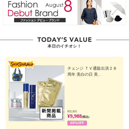
本日のイチオシ！
SHOP STAR VALUE
チェンジ ＴＶ通販出演２８
周年 美白の日 美...
¥32,835
¥9,988
(税込)
69%OFF