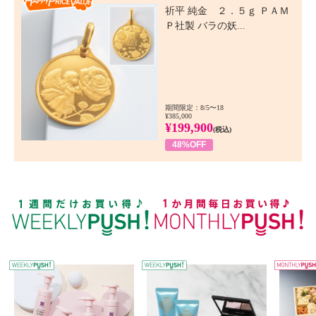
祈平 純金 ２．５ｇ ＰＡＭ
Ｐ社製 バラの妖...
期間限定：8/5〜18
¥385,000
¥199,900
(税込)
48%OFF
WEEKLY PUSH
W