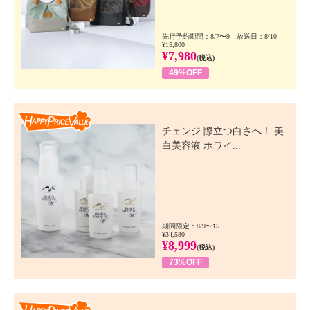
先行予約期間：8/7〜9 放送日：8/10
¥15,800
¥7,980
(税込)
49%OFF
Happy Price Value
チェンジ 際立つ白さへ！ 美
白美容液 ホワイ...
期間限定：8/9〜15
¥34,580
¥8,999
(税込)
73%OFF
Happy Price Value