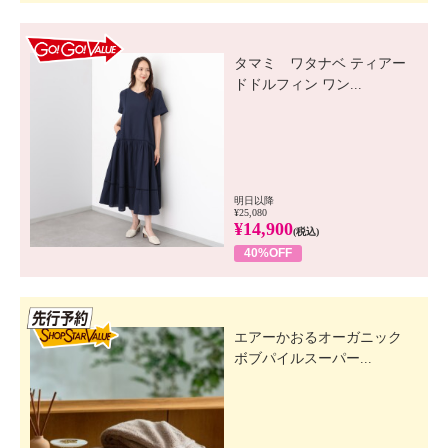
GO! GO! VALUE
タマミ ワタナベ ティアー
ドドルフィン ワン...
明日以降
¥25,080
¥14,900
(税込)
40%OFF
先行SSV
エアーかおるオーガニック
ボブパイルスーパー...