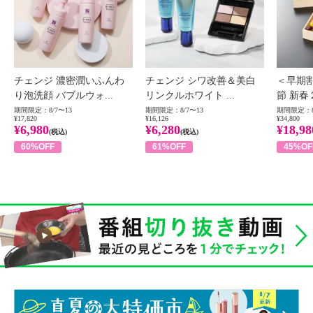
チェンジ 濃密潤いふんわ
チェンジ シワ改善＆美白
＜早期
り泡洗顔 バブルウォ...
リンクルホワイト ...
節 新春
期間限定：8/7〜13
期間限定：8/7〜13
期間限定：8
¥17,820
¥16,126
¥34,800
¥6,980
¥6,280
¥18,98
(税込)
(税込)
60%OFF
61%OFF
45%OF