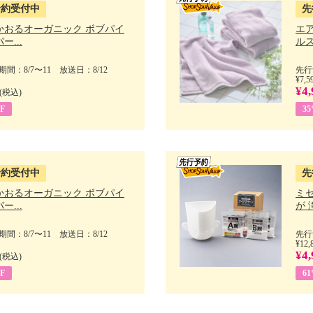
予約受付中
先
かおるオーガニック ボブパイ
エ
ー...
ルス
間：8/7〜11 放送日：8/12
先行
¥7,5
¥4,
(税込)
F
3
予約受付中
先
かおるオーガニック ボブパイ
ミ
ー...
が 
間：8/7〜11 放送日：8/12
先行
¥12,
¥4,
(税込)
F
6