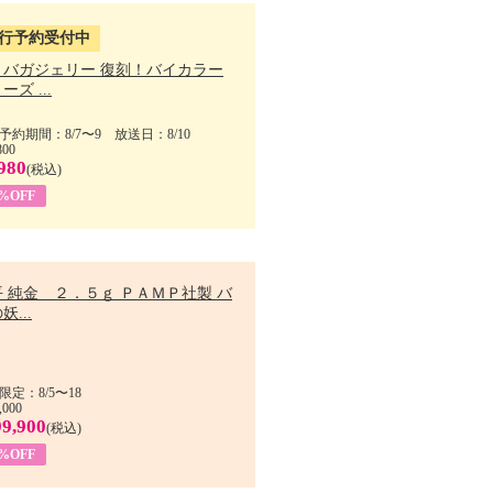
行予約受付中
・バガジェリー 復刻！バイカラー
ーズ ...
予約期間：8/7〜9 放送日：8/10
800
980
(税込)
9%OFF
 純金 ２．５ｇ ＰＡＭＰ社製 バ
妖...
限定：8/5〜18
,000
99,900
(税込)
8%OFF