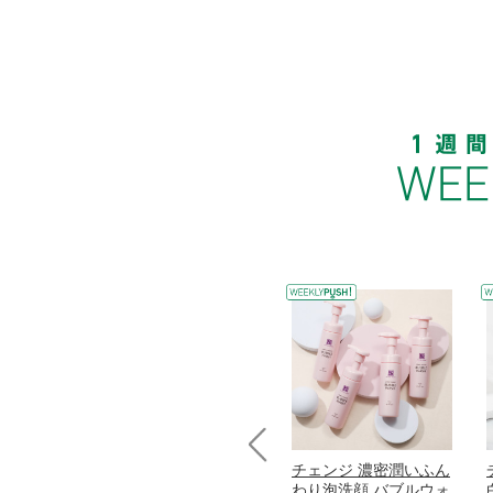
コラーゲン
オリタリア社 エキスト
チェンジ 濃密潤いふん
Prev
加熱２５度
ラバージン オリーブオ
わり泡洗顔 バブルウォ