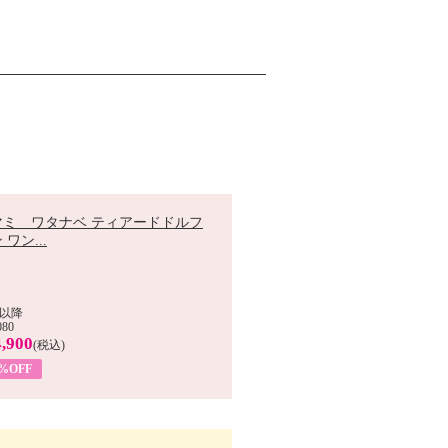
マミ ワタナベ ティアードドルフ
 ワン...
以降
080
,900
(税込)
0%OFF