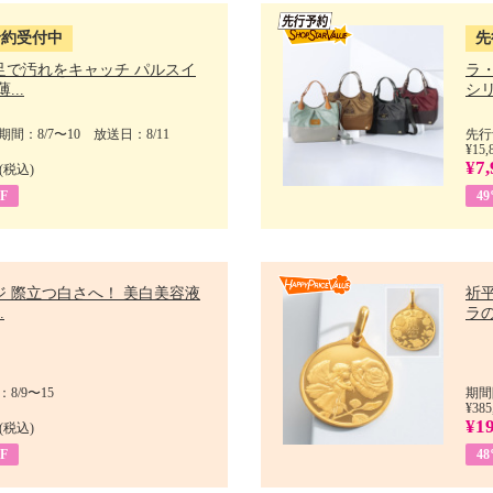
予約受付中
先
足で汚れをキャッチ パルスイ
ラ
...
シリ
間：8/7〜10 放送日：8/11
先行
¥15,
¥7,
(税込)
F
4
ジ 際立つ白さへ！ 美白美容液
祈平
.
ラの
8/9〜15
期間
¥385
¥1
(税込)
F
4