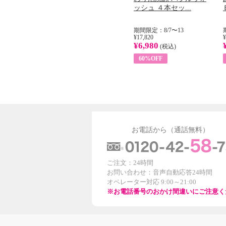
...
イル （ノンフィ...
ッシュ ４本セッ...
31
期間限定：8/1〜31
期間限定：8/7〜13
¥22,400
¥17,820
¥
¥8,200
¥6,980
)
(税込)
(税込)
63%OFF
60%OFF
お電話から（通話無料）
ご注文：24時間
お問い合わせ：音声自動応答24時間
オペレーター対応 9:00～21:00
※お電話番号のおかけ間違いにご注意く