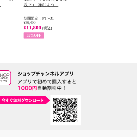
.
以下） 弾むよう...
イル （ノンフィ...
ッ
期間限定：8/1〜31
期間限定：8/1〜31
期
¥26,400
¥22,400
¥17
¥11,800
¥8,200
¥6
(税込)
(税込)
55%OFF
63%OFF