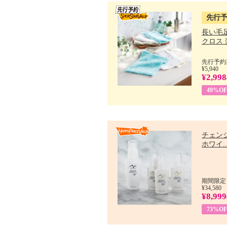
先行
長い毛
クロス 薄
先行予約期
¥5,940
¥2,998
49%OF
チェン
ホワイ..
期間限定：
¥34,580
¥8,999
73%OF