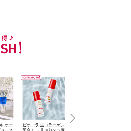
ル オー
ビオコラ 生コラーゲン
オリタリア社 エキスト
チ
Next
グペース
配合！ （非加熱２５度
ラバージン オリーブオ
わ