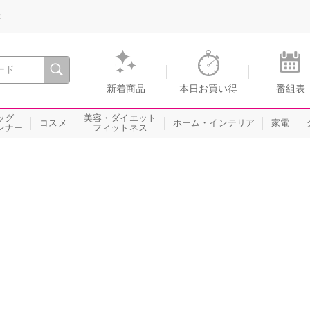
録
、瞬間を。通販・テレビショッピングのショップチャンネル
新着商品
本日お買い得
番組表
ッグ
美容・ダイエット
コスメ
ホーム・インテリア
家電
ンナー
フィットネス