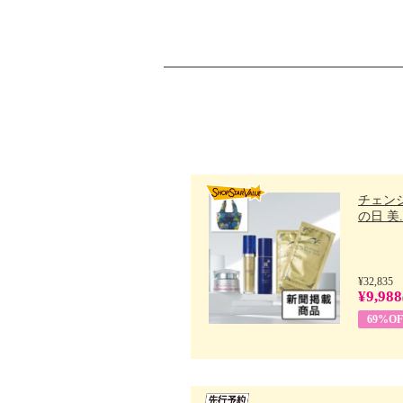
チェン
の日 美..
¥32,835
¥9,988
69%OF