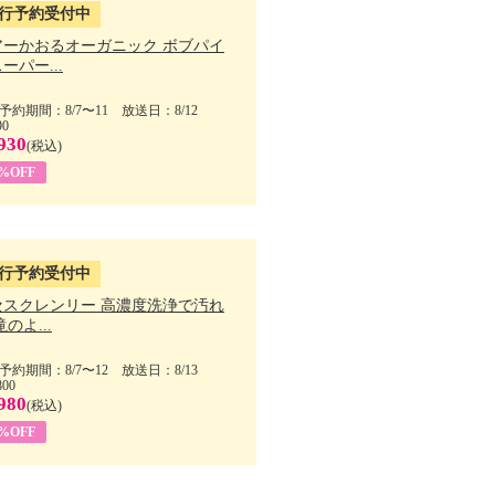
行予約受付中
アーかおるオーガニック ボブパイ
ーパー...
予約期間：8/7〜11 放送日：8/12
90
930
(税込)
5%OFF
行予約受付中
セスクレンリー 高濃度洗浄で汚れ
滝のよ...
予約期間：8/7〜12 放送日：8/13
800
980
(税込)
1%OFF