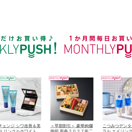
チェンジ シワ改善＆美
＜早期割引＞ 豪華絢爛
こつみつデンタ
白 リンクルホワイト
御節 新春２０２７年二
ラル エイジン