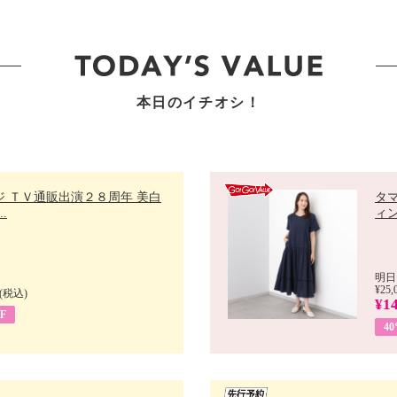
本日のイチオシ！
ジ ＴＶ通販出演２８周年 美白
タ
.
ィン
明日
¥25,
(税込)
¥14
F
4