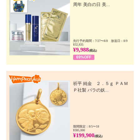
周年 美白の日 美...
先行予約期間：7/27〜8/8 放送日：8/9
¥32,835
¥9,988
(税込)
69%OFF
Happy Price Value
祈平 純金 ２．５ｇ ＰＡＭ
Ｐ社製 バラの妖...
期間限定：8/5〜18
¥385,000
¥199,900
(税込)