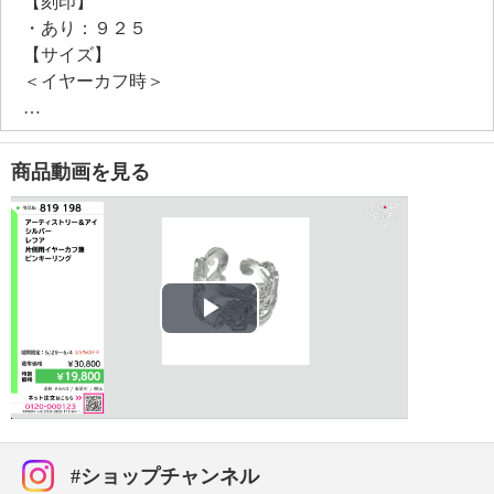
【刻印】
・あり：９２５
【サイズ】
＜イヤーカフ時＞
・約縦１ｃｍ×横１．６ｃｍ
＜リング時＞
・約最大幅１ｃｍ×高さ１ｍｍ
商品動画を見る
・リング対応サイズ：約５号
【使用素材】
・シルバー９２５
【メッキ素材】
・材質：ロジウムコート
【その他】
Play
・個体差あり
※リングのサイズ直し不可
Video
【原産国（地）】
・日本製
#ショップチャンネル