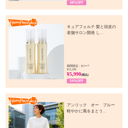
48%OFF
Happy Price Value
キュアフォルテ 髪と頭皮の
老舗サロン開発 し...
期間限定：8/1〜7
¥13,200
¥5,990
(税込)
54%OFF
Happy Price Value
アンリック オー ブルー
軽やかに風をまとう...