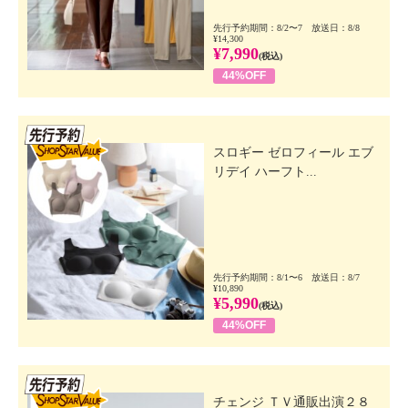
先行予約期間：8/2〜7 放送日：8/8
¥14,300
¥7,990
(税込)
44%OFF
先行SSV
スロギー ゼロフィール エブ
リデイ ハーフト...
先行予約期間：8/1〜6 放送日：8/7
¥10,890
¥5,990
(税込)
44%OFF
先行SSV
チェンジ ＴＶ通販出演２８