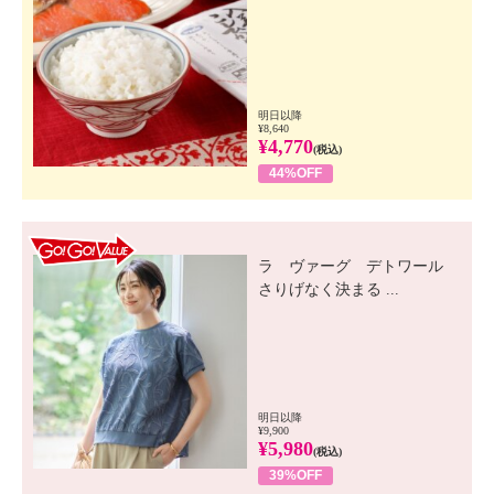
明日以降
¥8,640
¥4,770
(税込)
44%OFF
GO! GO! VALUE
ラ ヴァーグ デトワール
さりげなく決まる ...
明日以降
¥9,900
¥5,980
(税込)
39%OFF