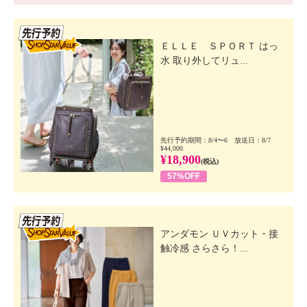
先行SSV
ＥＬＬＥ ＳＰＯＲＴ はっ
水 取り外してリュ...
先行予約期間：8/4〜6 放送日：8/7
¥44,000
¥18,900
(税込)
57%OFF
先行SSV
アンダモン ＵＶカット・接
触冷感 さらさら！...