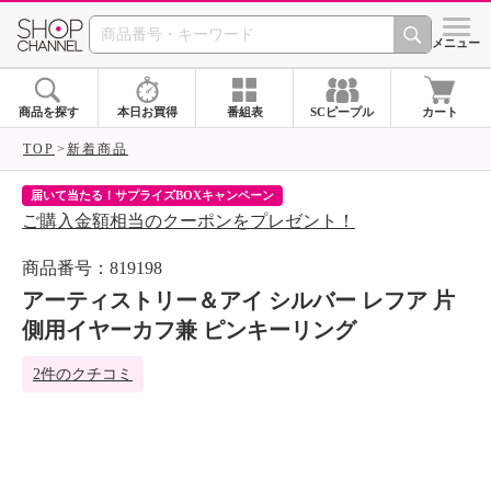
SHOP CHANNEL 
メニュー
商品を探す
本日お買得
番組表
SCピープル
カート
TOP
新着商品
届いて当たる！サプライズBOXキャンペーン
ク
ご購入金額相当のクーポンをプレゼント！
ク
商品番号：819198
アーティストリー＆アイ シルバー レフア 片
側用イヤーカフ兼 ピンキーリング
2件のクチコミ