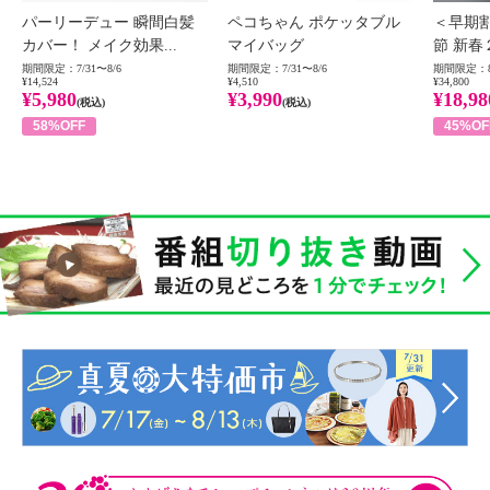
パーリーデュー 瞬間白髪
ペコちゃん ポケッタブル
＜早期
カバー！ メイク効果...
マイバッグ
節 新春
期間限定：7/31〜8/6
期間限定：7/31〜8/6
期間限定：8
¥14,524
¥4,510
¥34,800
¥5,980
¥3,990
¥18,98
(税込)
(税込)
58%OFF
45%OF