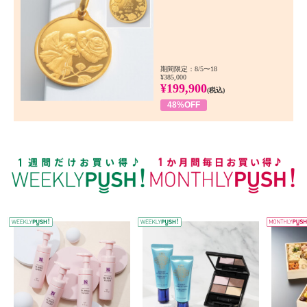
期間限定：8/5〜18
¥385,000
¥199,900
(税込)
48%OFF
WEEKLY PUSH
W