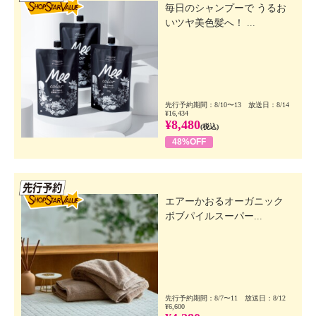
毎日のシャンプーで うるお
いツヤ美色髪へ！ ...
先行予約期間：8/10〜13 放送日：8/14
¥16,434
¥8,480
(税込)
48%OFF
先行SSV
エアーかおるオーガニック
ボブパイルスーパー...
先行予約期間：8/7〜11 放送日：8/12
¥6,600