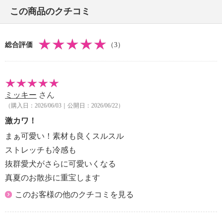
・洗濯機：可
この商品のクチコミ
・漂白処理：塩素系・酸素系漂白不可
・タンブル乾燥：不可
・自然乾燥：日陰の吊り干し
総合評価
（3）
・アイロン仕上げ：可（低温）
・ドライクリーニング：不可
・ウエットクリーニング：可
【メンテナンス（ケアラベル）】
ミッキー
さん
・長時間照射による変退色注意
（購入日：2026/06/03｜公開日：2026/06/22）
・単品洗い
・水や汗などによる色落ち、色移り注意
激カワ！
・摩擦による色落ち、色移り注意
まぁ可愛い！素材も良くスルスル
・ネット使用
ストレッチも冷感も
・無蛍光洗剤使用
抜群愛犬がさらに可愛いくなる
・装飾部分は衝撃や摩擦により取れる可能性あり
真夏のお散歩に重宝します
【個体差あり】
・個体差あり
このお客様の他のクチコミを見る
【その他】
【参考体重、犬種】