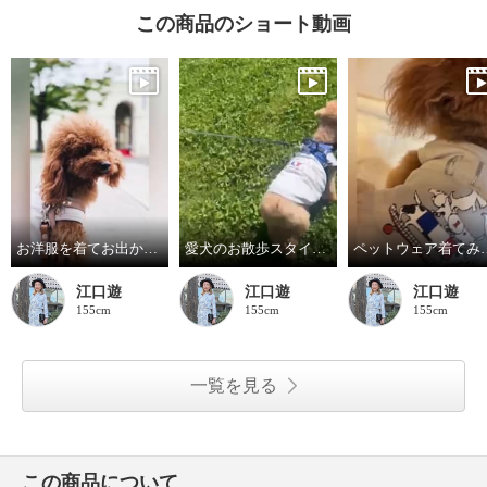
この商品のショート動画
お洋服を着てお出かけ✧ペットウェア✧
愛犬のお散歩スタイル♪
ペットウェア
江口遊
江口遊
江口遊
155cm
155cm
155cm
一覧を見る
この商品について