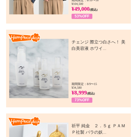
期間限定：8/10〜16
¥104,500
¥49,000
(税込)
53%OFF
Happy Price Value
チェンジ 際立つ白さへ！ 美
白美容液 ホワイ...
期間限定：8/9〜15
¥34,580
¥8,999
(税込)
73%OFF
Happy Price Value
祈平 純金 ２．５ｇ ＰＡＭ
Ｐ社製 バラの妖...