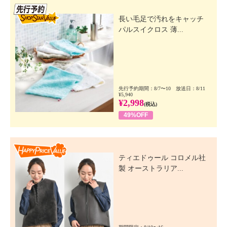
先行SSV
長い毛足で汚れをキャッチ
パルスイクロス 薄...
先行予約期間：8/7〜10 放送日：8/11
¥5,940
¥2,998
(税込)
49%OFF
Happy Price Value
ティエドゥール コロメル社
製 オーストラリア...