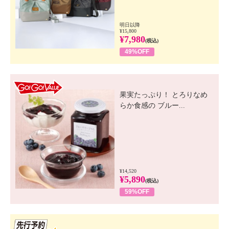
明日以降
¥15,800
¥7,980
(税込)
49%OFF
GO! GO! VALUE
果実たっぷり！ とろりなめ
らか食感の ブルー...
¥14,520
¥5,890
(税込)
59%OFF
先行SSV