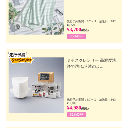
先行予約期間：8/7〜11 放送日：8/12
¥5,720
¥3,700
(税込)
35%OFF
先行SSV
ミセスクレンリー 高濃度洗
浄で汚れが 滝のよ...
先行予約期間：8/7〜12 放送日：8/13
¥12,800
¥4,980
(税込)
61%OFF