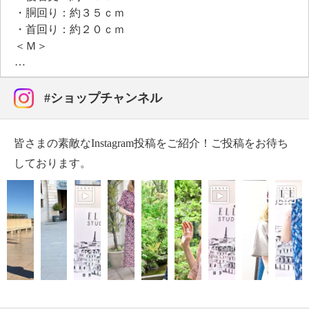
・胴回り：約３５ｃｍ
・首回り：約２０ｃｍ
＜Ｍ＞
・前着丈：約２０ｃｍ
・後着丈：約３０ｃｍ
・胴回り：約４０ｃｍ
#ショップチャンネル
・首回り：約２６ｃｍ
＜Ｌ＞
皆さまの素敵なInstagram投稿をご紹介！ご投稿をお待ち
・前着丈：約２５ｃｍ
・後着丈：約３５ｃｍ
しております。
・胴回り：約４５ｃｍ
・首回り：約３０ｃｍ
＜ＬＬ＞
・前着丈：約２８ｃｍ
・後着丈：約３８ｃｍ
・胴回り：約５０ｃｍ
・首回り：約３６ｃｍ
【メンテナンス（絵表示ラベル）】