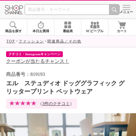
SHOP CHANNEL 
メニュー
商品を探す
本日お買得
番組表
SCピープル
カート
TOP
ファッション
関連商品／その他
クチコミ・Instagramキャンペーン
ネ
クーポンが当たるチャンス！
ネ
商品番号：819193
エル ステュディオ ドッググラフィック グ
リッタープリント ペットウェア
（
3件のクチコミ
）