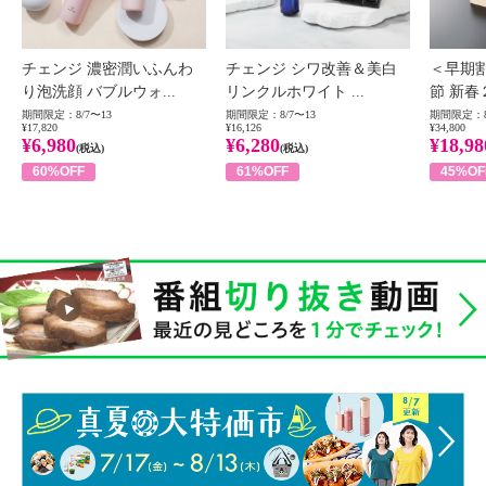
チェンジ 濃密潤いふんわ
チェンジ シワ改善＆美白
＜早期
り泡洗顔 バブルウォ...
リンクルホワイト ...
節 新春
期間限定：8/7〜13
期間限定：8/7〜13
期間限定：8
¥17,820
¥16,126
¥34,800
¥6,980
¥6,280
¥18,98
(税込)
(税込)
60%OFF
61%OFF
45%OF