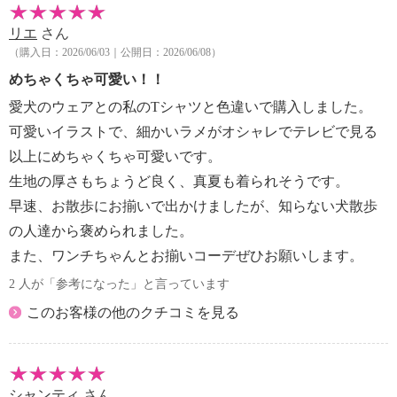
・Ｓ：２〜３．５ｋｇ、チワワ、トイプードル（小さ
め）、ヨークシャテリア、猫等
リエ
さん
・Ｍ：３．５〜５ｋｇ、トイプードル（標準）、マル
（購入日：2026/06/03｜公開日：2026/06/08）
チーズ、シーズー等
めちゃくちゃ可愛い！！
・Ｌ：５〜６．５ｋｇ、トイプードル（大きめ）、キ
愛犬のウェアとの私のTシャツと色違いで購入しました。
ャバリア（小さめ）等
可愛いイラストで、細かいラメがオシャレでテレビで見る
・ＬＬ：６．５〜８ｋｇ、柴犬、コーギー（小さめ）
以上にめちゃくちゃ可愛いです。
等
【原産国（地）】
生地の厚さもちょうど良く、真夏も着られそうです。
・中国製
早速、お散歩にお揃いで出かけましたが、知らない犬散歩
の人達から褒められました。
また、ワンチちゃんとお揃いコーデぜひお願いします。
2 人が「参考になった」と言っています
このお客様の他のクチコミを見る
シャンティ
さん