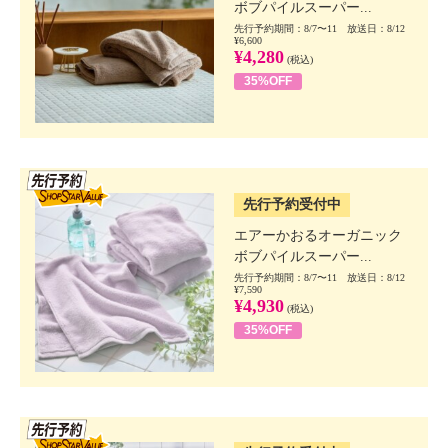
ボブパイルスーパー...
先行予約期間：8/7〜11 放送日：8/12
¥6,600
¥4,280
(税込)
35%OFF
SSV先行
先行予約受付中
エアーかおるオーガニック
ボブパイルスーパー...
先行予約期間：8/7〜11 放送日：8/12
¥7,590
¥4,930
(税込)
35%OFF
SSV先行