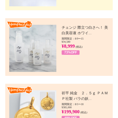
Happy Price value
チェンジ 際立つ白さへ！ 美
白美容液 ホワイ...
期間限定：8/9〜15
¥34,580
¥8,999
(税込)
73%OFF
Happy Price value
祈平 純金 ２．５ｇ ＰＡＭ
Ｐ社製 バラの妖...
期間限定：8/5〜18
¥385,000
¥199,900
(税込)