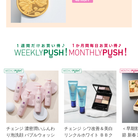
48%OFF
WEEKLY PUSH
W
チェンジ 濃密潤いふんわ
チェンジ シワ改善＆美白
＜早期
り泡洗顔 バブルウォッシ
リンクルホワイト ＢＢク
節 新