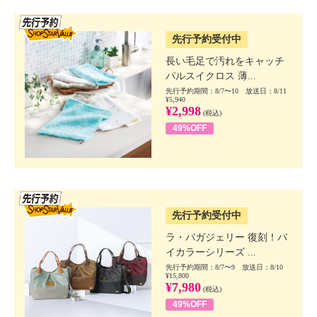
SSV先行
先行予約受付中
長い毛足で汚れをキャッチ
パルスイクロス 薄...
先行予約期間：8/7〜10 放送日：8/11
¥5,940
¥2,998
(税込)
49%OFF
SSV先行
先行予約受付中
ラ・バガジェリー 復刻！バ
イカラーシリーズ ...
先行予約期間：8/7〜9 放送日：8/10
¥15,800
¥7,980
(税込)
49%OFF