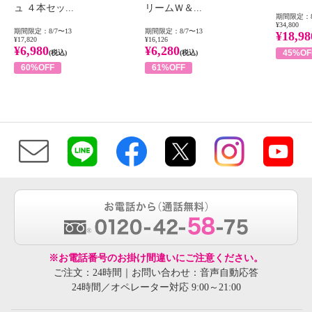
ュ ４本セッ...
リームＷ＆...
期間限定：8
¥34,800
期間限定：8/7〜13
期間限定：8/7〜13
¥18,98
¥17,820
¥16,126
¥6,980
¥6,280
45%OF
(税込)
(税込)
60%OFF
61%OFF
※お電話番号のお掛け間違いにご注意ください。
ご注文：24時間｜お問い合わせ：音声自動応答
24時間／オペレーター対応 9:00～21:00