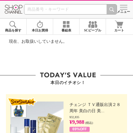
SHOP CHANNEL ショ
メニュー
商品を探す
本日お買得
番組表
SCピープル
カート
現在、お取扱いしていません。
本日のイチオシ！
SHOP STAR VALUE
チェンジ ＴＶ通販出演２８
周年 美白の日 美...
¥32,835
¥9,988
(税込)
69%OFF