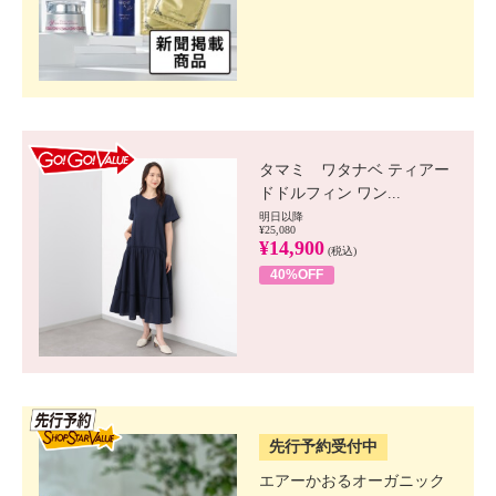
GO!GO! VALUE
タマミ ワタナベ ティアー
ドドルフィン ワン...
明日以降
¥25,080
¥14,900
(税込)
40%OFF
SSV先行
先行予約受付中
エアーかおるオーガニック