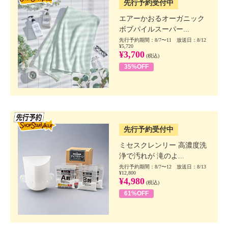
先行予約受付中
エアーかおるオーガニック
ボブパイルスーパー...
先行予約期間：8/7〜11 放送日：8/12
¥5,720
¥3,700
(税込)
35%OFF
SSV先行
先行予約受付中
ミセスクレンリー 高濃度洗
浄で汚れが 滝のよ...
先行予約期間：8/7〜12 放送日：8/13
¥12,800
¥4,980
(税込)
61%OFF