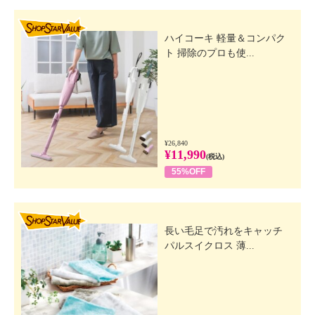
SHOP STAR VALUE
ハイコーキ 軽量＆コンパク
ト 掃除のプロも使...
¥26,840
¥11,990
(税込)
55%OFF
SHOP STAR VALUE
長い毛足で汚れをキャッチ
パルスイクロス 薄...