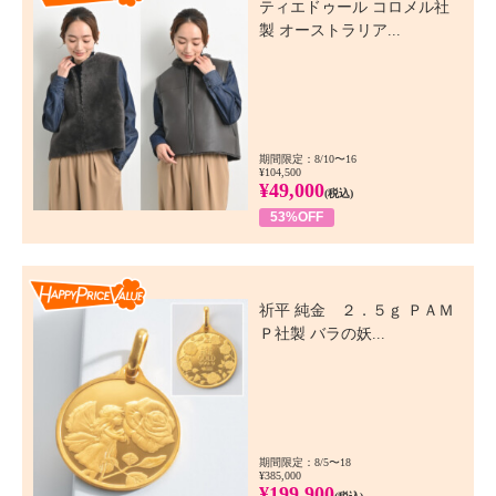
ティエドゥール コロメル社
製 オーストラリア...
期間限定：8/10〜16
¥104,500
¥49,000
(税込)
53%OFF
Happy Price Value
祈平 純金 ２．５ｇ ＰＡＭ
Ｐ社製 バラの妖...
期間限定：8/5〜18
¥385,000
¥199,900