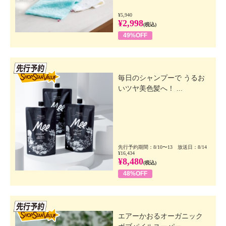
¥5,940
¥2,998
(税込)
49%OFF
先行SSV
毎日のシャンプーで うるお
いツヤ美色髪へ！ ...
先行予約期間：8/10〜13 放送日：8/14
¥16,434
¥8,480
(税込)
48%OFF
先行SSV
エアーかおるオーガニック