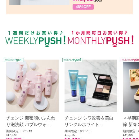
(税込)
48%OFF
WEEKLY PUSH
W
チェンジ 濃密潤いふんわ
チェンジ シワ改善＆美白
＜早期
り泡洗顔 バブルウォ...
リンクルホワイト ...
節 新春
期間限定：8/7〜13
期間限定：8/7〜13
期間限定：8
¥17,820
¥16,126
¥34,800