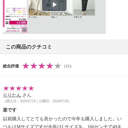
【メンテナンス（ケアラベル）】
・単品洗い
Play
・水や汗などによる色落ち、色移り注意
・摩擦による色落ち、色移り注意
Video
【原産国（地）】
・日本製
この商品のクチコミ
総合評価
（11）
りりたん
さん
（購入日：2026/07/19｜公開日：2026/07/29）
楽です
以前購入してとても良かったので今年も購入しました。い
つもはМサイズですが今年はLサイズを。160センチで49キ