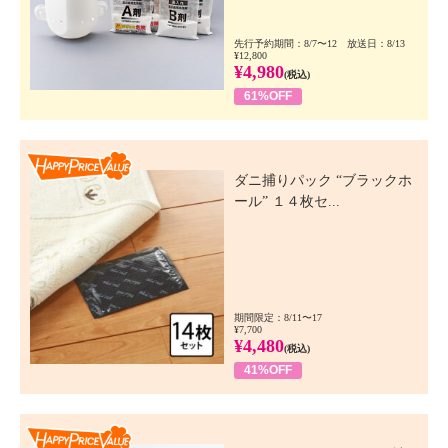
先行予約期間：8/7〜12 放送日：8/13
¥12,800
¥4,980
(税込)
61%OFF
Happy Price Value
ダニ捕りパック “ブラックホ
ール” １４枚セ...
期間限定：8/11〜17
¥7,700
¥4,480
(税込)
41%OFF
Happy Price Value