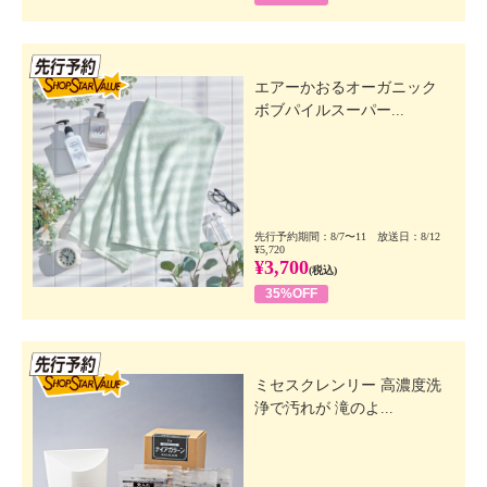
先行SSV
エアーかおるオーガニック
ボブパイルスーパー...
先行予約期間：8/7〜11 放送日：8/12
¥5,720
¥3,700
(税込)
35%OFF
先行SSV
ミセスクレンリー 高濃度洗
浄で汚れが 滝のよ...