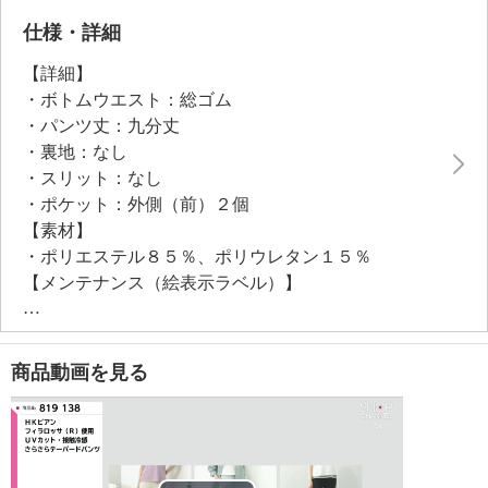
さも魅力です。
仕様・詳細
【詳細】
・ボトムウエスト：総ゴム
・パンツ丈：九分丈
・裏地：なし
・スリット：なし
・ポケット：外側（前）２個
【素材】
・ポリエステル８５％、ポリウレタン１５％
【メンテナンス（絵表示ラベル）】
・洗濯機：可
・漂白処理：塩素系・酸素系漂白不可
・タンブル乾燥：不可
商品動画を見る
・自然乾燥：日陰の吊り干し
・アイロン仕上げ：可（中温）
・ドライクリーニング：不可
・ウエットクリーニング：可