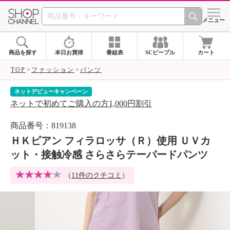
SHOP CHANNEL 
メニュー
商品を探す
本日お買得
番組表
SCピープル
カート
TOP
ファッション
パンツ
ネットデビューキャンペーン
シ
ネットで初めてご購入の方1,000円割引
ア
商品番号：819138
ＨＫビアン フィラロッサ（Ｒ）使用 ＵＶカ
ット・接触冷感 さらさらテーパードパンツ
（
11件のクチコミ
）