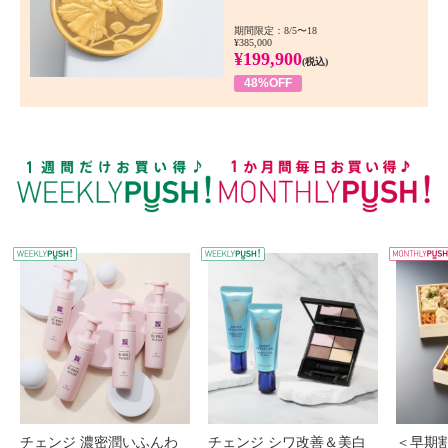
期間限定：8/5〜18
¥385,000
¥199,900
(税込)
48%OFF
WEEKLY PUSH
W
チェンジ 濃密潤いふんわ
チェンジ シワ改善＆美白
＜早期