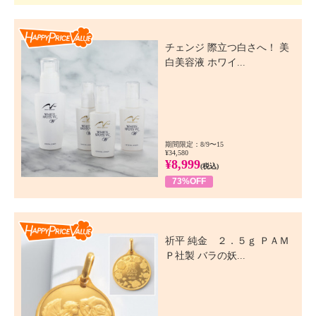
Happy Price Value
チェンジ 際立つ白さへ！ 美
白美容液 ホワイ...
期間限定：8/9〜15
¥34,580
¥8,999
(税込)
73%OFF
Happy Price Value
祈平 純金 ２．５ｇ ＰＡＭ
Ｐ社製 バラの妖...