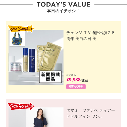
本日のイチオシ！
SHOP STAR VALUE
チェンジ ＴＶ通販出演２８
周年 美白の日 美...
¥32,835
¥9,988
(税込)
69%OFF
GO! GO! VALUE
タマミ ワタナベ ティアー
ドドルフィン ワン...