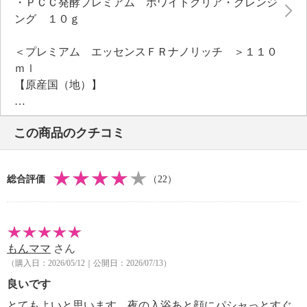
・ＰＣＣ発酵プレミアム ホワイトクリア・クレンジ
イタイエキス、プロパンジオール、レシチン、ヒマワ
ング １０ｇ
リ種子油、フェノキシエタノール）、ナイアシンアミ
ド、パルミチン酸レチノールといったこだわりの美容
＜プレミアム エッセンスＦＲナノリッチ ＞１１０
成分を配合し、お肌にハリ、ツヤ、潤いを与え、キメ
ｍｌ
を整えます。ほのかなラベンダーをイメージしたさわ
【原産国（地）】
やかな香りです。
・日本製
【プレミアム エッセンスＦＲナノリッチ（美容
液）】
この商品のクチコミ
＜ＰＣＣ発酵プレミアム ホワイトクリア・クレンジ
＜配合／無配合表示＞
ング １０ｇ＞
合成香料不使用、タール系色素不使用、紫外線吸収剤
【内容】
不使用
総合評価
（22）
・添付文書：台紙
【ＰＣＣ発酵プレミアム ホワイトクリア・クレンジ
【原産国（地）】
ング（クレンジング・洗顔料）・１０ｇサイズ】
・日本製
＜配合／無配合表示＞
合成香料不使用、ノンアルコール、タール系色素不使
もんママ
さん
用
（購入日：2026/05/12｜公開日：2026/07/13）
良いです
とてもよいと思います、夜の入浴あと顔にパシャっとすぐ