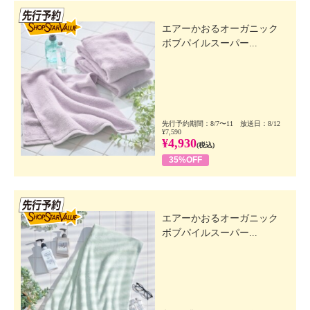
先行SSV
エアーかおるオーガニック
ボブパイルスーパー...
先行予約期間：8/7〜11 放送日：8/12
¥7,590
¥4,930
(税込)
35%OFF
先行SSV
エアーかおるオーガニック
ボブパイルスーパー...