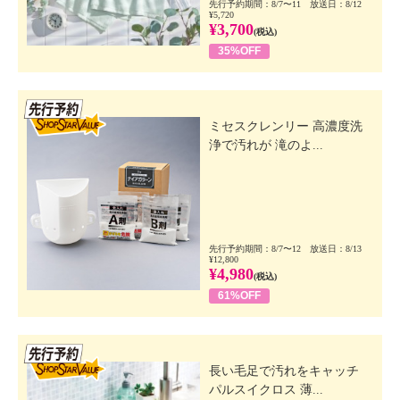
先行予約期間：8/7〜11 放送日：8/12
¥5,720
¥3,700
(税込)
35%OFF
先行SSV
ミセスクレンリー 高濃度洗
浄で汚れが 滝のよ...
先行予約期間：8/7〜12 放送日：8/13
¥12,800
¥4,980
(税込)
61%OFF
先行SSV
長い毛足で汚れをキャッチ
パルスイクロス 薄...