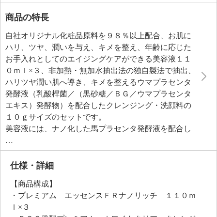
商品の特長
自社オリジナル化粧品原料を９８％以上配合、お肌に
ハリ、ツヤ、潤いを与え、キメを整え、年齢に応じた
お手入れとしてのエイジングケアができる美容液１１
０ｍｌ×３、非加熱・無加水抽出法の独自製法で抽出、
ハリツヤ潤い肌へ導き、キメを整えるウマプラセンタ
発酵液（乳酸桿菌／（黒砂糖／ＢＧ／ウマプラセンタ
エキス）発酵物）を配合したクレンジング・洗顔料の
１０ｇサイズのセットです。
美容液には、ナノ化した馬プラセンタ発酵液を配合し
た原料Ｈ−ＢＩＯ−ＦＲ・Ｎａｎｏ（サッカロミセス／
（黒砂糖／プラセンタエキス）発酵液、ＢＧ、プロパ
ンジオール、レシチン、トコフェロール、ヒマワリ種
仕様・詳細
子油、フェノキシエタノール）を美容効果と角質浸透
【商品構成】
にこだわり配合、その他国産ヒトサイタイ血幹細胞順
・プレミアム エッセンスＦＲナノリッチ １１０ｍ
化培養液を配合した原料サイタイＳＰコンプレックス
ｌ×３
Ｈ−ＢＩＯ（水、ヒトサイタイ血幹細胞順化培養液、サ