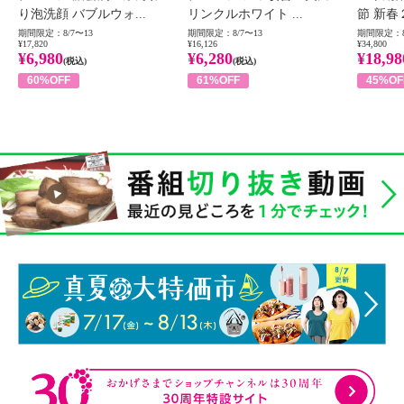
り泡洗顔 バブルウォ...
リンクルホワイト ...
節 新春
期間限定：8/7〜13
期間限定：8/7〜13
期間限定：8
¥17,820
¥16,126
¥34,800
¥6,980
¥6,280
¥18,98
(税込)
(税込)
60%OFF
61%OFF
45%OF