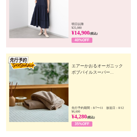
明日以降
¥25,080
¥14,900
(税込)
40%OFF
先行SSV
エアーかおるオーガニック
ボブパイルスーパー...
先行予約期間：8/7〜11 放送日：8/12
¥6,600
¥4,280
(税込)
35%OFF