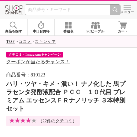
SHOP CHANNEL 
メニュー
商品を探す
本日お買得
番組表
SCピープル
カート
TOP
コスメ
スキンケア
クチコミ・Instagramキャンペーン
ネ
クーポンが当たるチャンス！
ネ
商品番号：819123
ハリ・ツヤ・キメ・潤い！ ナノ化した 馬プ
ラセンタ発酵液配合 ＰＣＣ １０代目 プレ
ミアム エッセンスＦＲナノリッチ ３本特別
セット
（
22件のクチコミ
）