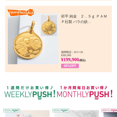
Happy Price Value
祈平 純金 ２．５ｇ ＰＡＭ
Ｐ社製 バラの妖...
期間限定：8/5〜18
¥385,000
¥199,900
(税込)
48%OFF
WEEKLY PUSH
W