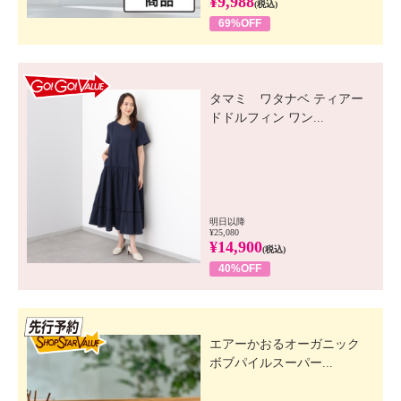
¥9,988
(税込)
69%OFF
GO! GO! VALUE
タマミ ワタナベ ティアー
ドドルフィン ワン...
明日以降
¥25,080
¥14,900
(税込)
40%OFF
先行SSV
エアーかおるオーガニック
ボブパイルスーパー...