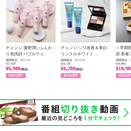
チェンジ 濃密潤いふんわ
チェンジ シワ改善＆美白
＜早期
り泡洗顔 バブルウォ...
リンクルホワイト ...
節 新春
期間限定：8/7〜13
期間限定：8/7〜13
期間限定：8
¥17,820
¥16,126
¥34,800
¥6,980
¥6,280
¥18,98
(税込)
(税込)
60%OFF
61%OFF
45%OF