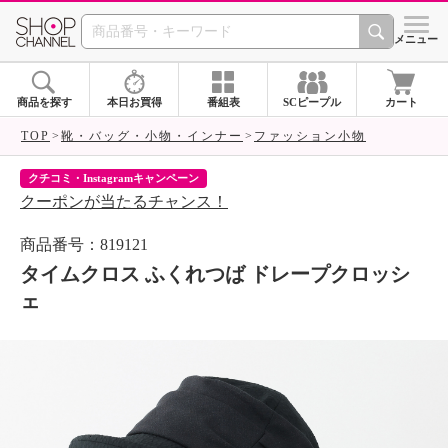
SHOP CHANNEL 
メニュー
商品を探す
本日お買得
番組表
SCピープル
カート
TOP
靴・バッグ・小物・インナー
ファッション小物
クチコミ・Instagramキャンペーン
ネ
クーポンが当たるチャンス！
ネ
商品番号：819121
タイムクロス ふくれつば ドレープクロッシ
ェ