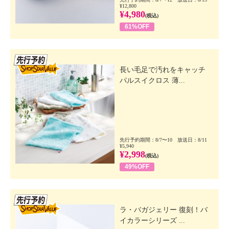
¥12,800
¥4,980
(税込)
61%OFF
先行SSV
長い毛足で汚れをキャッチ
パルスイクロス 薄...
先行予約期間：8/7〜10 放送日：8/11
¥5,940
¥2,998
(税込)
49%OFF
先行SSV
ラ・バガジェリー 復刻！バ
イカラーシリーズ ...