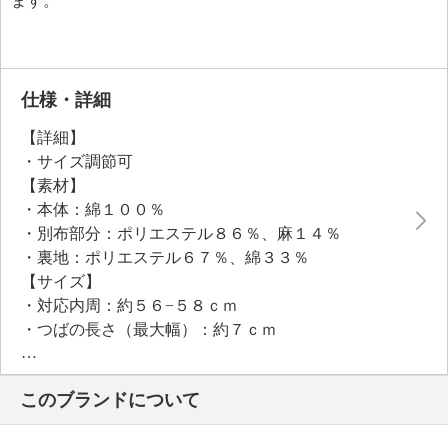
ます。
仕様・詳細
【詳細】
・サイズ調節可
【素材】
・本体：綿１００％
・別布部分：ポリエステル８６％、麻１４％
・裏地：ポリエステル６７％、綿３３％
【サイズ】
・対応内周：約５６−５８ｃｍ
・つばの長さ（最大幅）：約７ｃｍ
【メンテナンス（絵表示ラベル）】
・手洗い：可
このブランドについて
・漂白処理：塩素系・酸素系漂白不可
・タンブル乾燥：不可