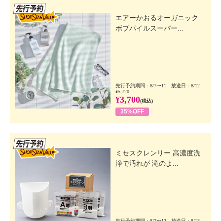
先行SSV
エアーかおるオーガニック
ボブパイルスーパー...
先行予約期間：8/7〜11 放送日：8/12
¥5,720
¥3,700
(税込)
35%OFF
先行SSV
ミセスクレンリー 高濃度洗
浄で汚れが 滝のよ...
先行予約期間：8/7〜12 放送日：8/13