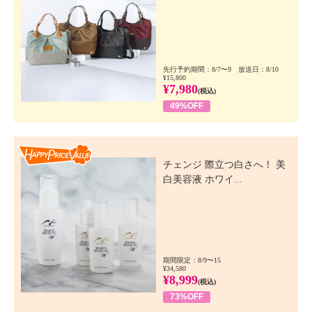
先行予約期間：8/7〜9 放送日：8/10
¥15,800
¥7,980
(税込)
49%OFF
Happy Price Value
チェンジ 際立つ白さへ！ 美
白美容液 ホワイ...
期間限定：8/9〜15
¥34,580
¥8,999
(税込)
73%OFF