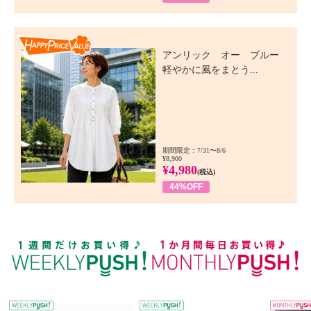
Happy Price Value
アンリック オー ブルー
軽やかに風をまとう...
期間限定：7/31〜8/6
¥8,900
¥4,980
(税込)
44%OFF
WEEKLY PUSH
W