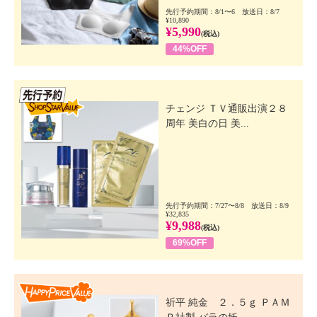
先行予約期間：8/1〜6 放送日：8/7
¥10,890
¥5,990
(税込)
44%OFF
先行SSV
チェンジ ＴＶ通販出演２８
周年 美白の日 美...
先行予約期間：7/27〜8/8 放送日：8/9
¥32,835
¥9,988
(税込)
69%OFF
Happy Price Value
祈平 純金 ２．５ｇ ＰＡＭ