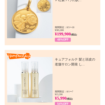
Ｐ社製 バラの妖...
期間限定：8/5〜18
¥385,000
¥199,900
(税込)
48%OFF
Happy Price Value
キュアフォルテ 髪と頭皮の
老舗サロン開発 し...
期間限定：8/1〜7
¥13,200
¥5,990
(税込)
54%OFF