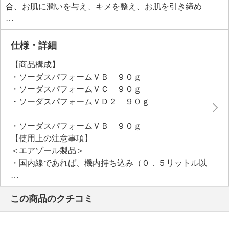
合、お肌に潤いを与え、キメを整え、お肌を引き締め
ます。
プレミアムＶＤは、お肌を引き締め、キメを整えるビ
タミンＤ（エルゴカルシフェロール）、ビタミンＥ誘
仕様・詳細
導体（酢酸トコフェロール）、お肌のキメを整え、な
【商品構成】
めらかにして、ハリ、ツヤを与えるアスタキサンチン
・ソーダスパフォームＶＢ ９０ｇ
（ヘマトコッカスプルビアリスエキス）といった美容
・ソーダスパフォームＶＣ ９０ｇ
成分を配合しています。
・ソーダスパフォームＶＤ２ ９０ｇ
【ソーダスパフォームＶＢ（洗顔美容液パック）】
＜配合／無配合表示＞
・ソーダスパフォームＶＢ ９０ｇ
ノンアルコール
【使用上の注意事項】
【ソーダスパフォームＶＣ（洗顔美容液パック）】
＜エアゾール製品＞
＜配合／無配合表示＞
・国内線であれば、機内持ち込み（０．５リットル以
ノンアルコール
下）は可。
【ソーダスパフォームプレミアムＶＤ（洗顔美容液パ
※国際線については、外国当局の規制により規制
ック）】
この商品のクチコミ
【その他】
＜配合／無配合表示＞
※１
ノンアルコール
【適用使用量（製品表示）】