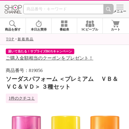
SHOP CHANNEL 
メニュー
商品を探す
本日お買得
番組表
SCピープル
カート
TOP
新着商品
届いて当たる！サプライズBOXキャンペーン
ク
ご購入金額相当のクーポンをプレゼント！
ク
商品番号：819056
ソーダスパフォーム ＜プレミアム ＶＢ＆
ＶＣ＆ＶＤ＞ ３種セット
1件のクチコミ