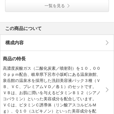
一覧を見る
この商品について
構成内容
商品の特長
高濃度炭酸ガス（二酸化炭素／噴射剤）を１０，００
０ｐｐｍ配合、岐阜県下呂市小坂町にある温泉旅館、
泉岳館の温泉水を採用した洗顔美容液パック３種（Ｖ
Ｂ、ＶＣ、プレミアムＶＤ／各１）のセットです。
ＶＢは、お肌に潤いを与えるビタミンＢ１２（シアノ
コバラミン）といった美容成分を配合しています。
ＶＣは、ビタミンＣ誘導体（リン酸アスコルビルＭ
ｇ）、Ｑ１０（ユビキノン）といった美容成分を配