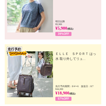
明日以降
¥9,900
¥5,980
(税込)
39%OFF
先行SSV
ＥＬＬＥ ＳＰＯＲＴ はっ
水 取り外してリュ...
先行予約期間：8/4〜6 放送日：8/7
¥44,000
¥18,900
(税込)
57%OFF