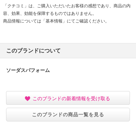
「クチコミ」は、ご購入いただいたお客様の感想であり、商品の内
＜頭皮パック＞直径約５ｃｍ
容、効果、効能を保障するものではありません。
【原産国（地）】
商品情報については「基本情報」にてご確認ください。
・日本製
・ソーダスパフォームＶＤ２ ９０ｇ
【使用上の注意事項】
このブランドについて
＜エアゾール製品＞
・国内線であれば、機内持ち込み（０．５リットル以
下）は可。
ソーダスパフォーム
※国際線については、外国当局の規制により規制
【その他】
※１
【適用使用量（製品表示）】
このブランドの新着情報を受け取る
・製品表示あり
・１回使用量：＜通常（洗顔・頭皮の洗浄）＞適量
このブランドの商品一覧を見る
＜フェイスパック＞直径約５ｃｍ
＜頭皮パック＞直径約５ｃｍ
【原産国（地）】