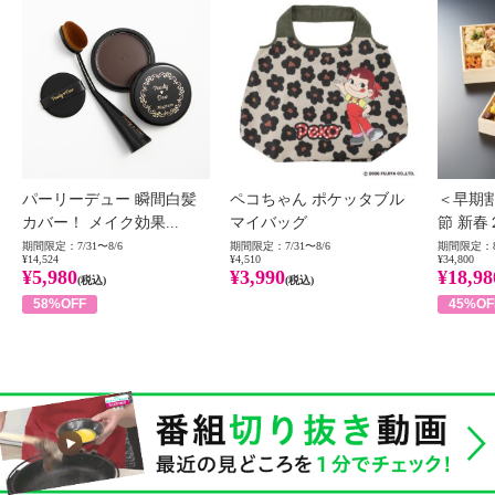
パーリーデュー 瞬間白髪
ペコちゃん ポケッタブル
＜早期
カバー！ メイク効果...
マイバッグ
節 新春
期間限定：7/31〜8/6
期間限定：7/31〜8/6
期間限定：8
¥14,524
¥4,510
¥34,800
¥5,980
¥3,990
¥18,98
(税込)
(税込)
58%OFF
45%OF