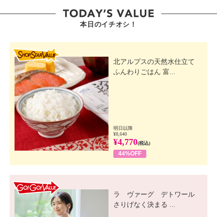
・日本製
本日のイチオシ！
※ソーダスパフォームプレミアムＶＤ：パッケージ表
示は「ソーダスパフォームＶＤ２」
SHOP STAR VALUE
北アルプスの天然水仕立て
ふんわりごはん 富...
明日以降
¥8,640
¥4,770
(税込)
44%OFF
GO! GO! VALUE
ラ ヴァーグ デトワール
さりげなく決まる ...