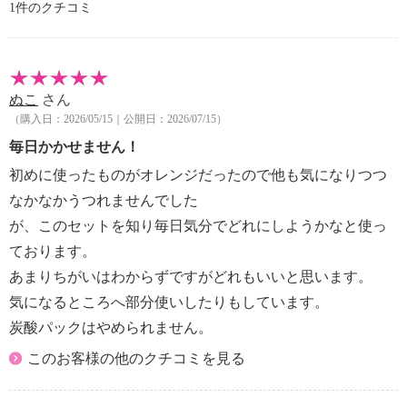
1件のクチコミ
・製品表示あり
・１回使用量：＜通常＞適量
＜フェイスパック＞直径約５ｃｍ
＜頭皮パック＞直径約５ｃｍ
ぬこ
さん
【原産国（地）】
（購入日：2026/05/15｜公開日：2026/07/15）
・日本製
毎日かかせません！
・ソーダスパフォームＶＣ ９０ｇ
初めに使ったものがオレンジだったので他も気になりつつ
【使用上の注意事項】
なかなかうつれませんでした
＜エアゾール製品＞
が、このセットを知り毎日気分でどれにしようかなと使っ
・国内線であれば、機内持ち込み（０．５リットル以
ております。
下）は可。
※国際線については、外国当局の規制により規制
あまりちがいはわからずですがどれもいいと思います。
【その他】
気になるところへ部分使いしたりもしています。
※１
炭酸パックはやめられません。
【適用使用量（製品表示）】
このお客様の他のクチコミを見る
・製品表示あり
・１回使用量：＜通常（洗顔・頭皮の洗浄）＞適量
＜フェイスパック＞直径約５ｃｍ