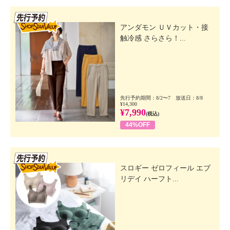
先行SSV
アンダモン ＵＶカット・接
触冷感 さらさら！...
先行予約期間：8/2〜7 放送日：8/8
¥14,300
¥7,990
(税込)
44%OFF
先行SSV
スロギー ゼロフィール エブ
リデイ ハーフト...