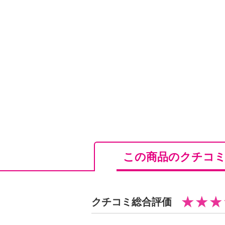
＜配合／無配合表示＞
無香料※香りが無いということでは
ール、ノンシリコン、タール系色素
【原産国（地）】
・韓国製
※モウキンダンボリュームシャンプ
「枠練り化粧石けん」
この商品のクチコ
クチコミ総合評価