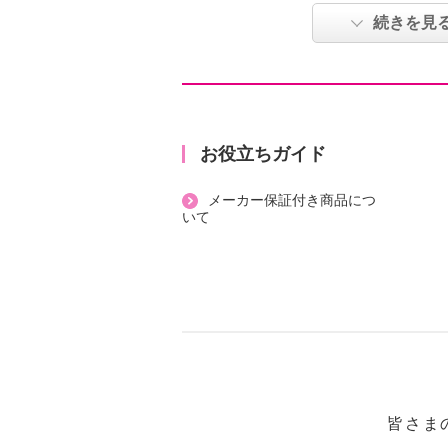
ー不要。洗浄成分として通常洗顔料
続きを見
こだわりの自然植物ヤシ油由来の界
チオン酸Ｎａ）を配合。頭皮や髪の
り、髪をふんわり立ち上がらせます
容成分を９８．９％（水、洗浄成分
式会社ララチューのモウキンダンエ
お役立ちガイド
ウ根エキス、シミシフガダフリカ根
メーカー保証付き商品につ
エキス、オタネニンジン根エキス、
いて
ス、オウレン根エキス、オニノダケ
根エキス、シラン根エキス、オウゴ
ゾウ根エキス、クララエキス、スイ
ブ根エキス、ショウガ根エキス／ハ
ドに世界初配合（２０２４年４月）
【モウキンダンボリュームシャンプ
シャンプー）・１．２倍サイズ】
ショップチャンネルでは１００ｇサ
皆さま
は１．２倍サイズ（１２０ｇ）です