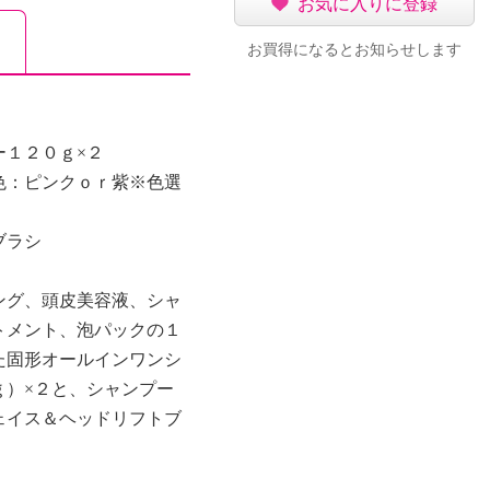
お気に入りに登録
お買得になるとお知らせします
ー１２０ｇ×２
色：ピンクｏｒ紫※色選
ブラシ
ング、頭皮美容液、シャ
トメント、泡パックの１
た固形オールインワンシ
ｇ）×２と、シャンプー
ェイス＆ヘッドリフトブ
リンス、コンディショナ