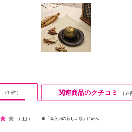
ありません、ノンアルコ
不使用
ー：パッケージ表示は
ミ
関連商品のクチコミ
（19件）
（57
（
19
）
※「購入日の新しい順」に表示