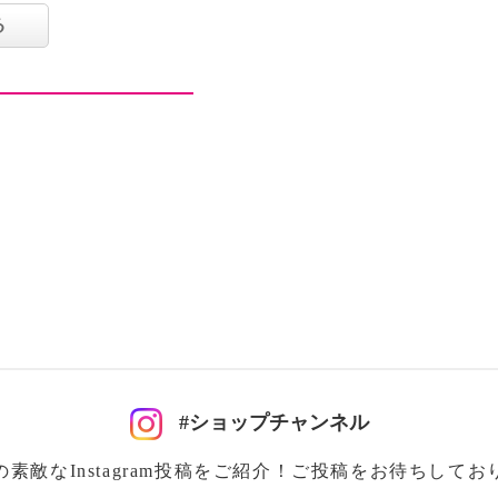
にも使用されるような、
る
面活性剤（ココイルイセ
汚れを落とすことによ
。弱酸性。こだわりの美
含む）配合しました。株
キス（ショウヨウダイオ
エキス、アカヤジオウ根
タイツリオウギ根エキ
根エキス、ツルドクダミ
ン根エキス、ウラルカン
カズラ花エキス、ショウ
リ）をララチューブラン
。
ー（固形オールインワン
#ショップチャンネル
イズの販売があり、本品
の素敵なInstagram投稿をご紹介！ご投稿をお待ちしてお
。