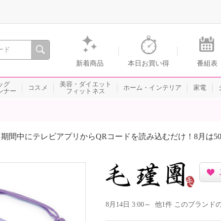
間を。通販・テレビショッピングのショップチャンネル
新着商品
本日お買い得
番組表
ッグ
美容・ダイエット
コスメ
ホーム・インテリア
家電
ンナー
フィットネス
期間中にテレビアプリからQRコードを読み込むだけ！8月は5
8月14日 3:00～ 他1件 このブラ