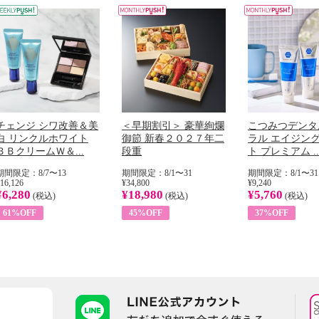
チェンジ シワ改善＆美
＜早期割引＞ 豪華絢爛
こつみつデンタ
白 リンクルホワイト
御節 新春２０２７年二
ラル エイジン
ＢＢクリームＷ＆...
段重
ト プレミアム ..
期間限定：8/7〜13
期間限定：8/1〜31
期間限定：8/1〜31
16,126
¥34,800
¥9,240
¥6,280
¥18,980
¥5,760
(税込)
(税込)
(税込)
61%OFF
45%OFF
37%OFF