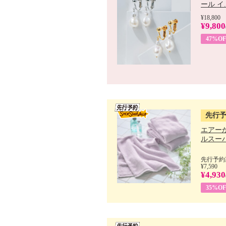
ール イ..
¥18,800
¥9,800
47%OF
先行
エアー
ルスーパ
先行予約期
¥7,590
¥4,930
35%OF