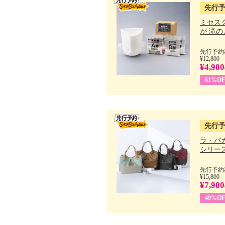
先行
ミセス
が 滝のよ
先行予約期
¥12,800
¥4,980
61%OF
先行
ラ・バ
シリーズ 
先行予約期
¥15,800
¥7,980
49%OF