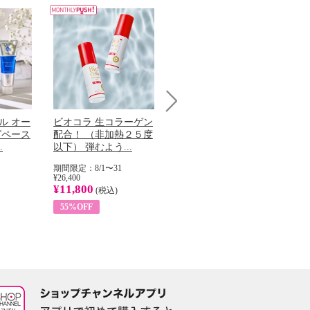
Next
ル オー
ビオコラ 生コラーゲン
オリタリア社 エキスト
チ
グペース
配合！ （非加熱２５度
ラバージン オリーブオ
わ
.
以下） 弾むよう...
イル （ノンフィ...
ッ
期間限定：8/1〜31
期間限定：8/1〜31
期
¥26,400
¥22,400
¥17
¥11,800
¥8,200
¥6
(税込)
(税込)
55%OFF
63%OFF