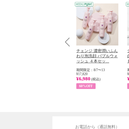
Prev
コラーゲン
オリタリア社 エキスト
チェンジ 濃密潤いふん
加熱２５度
ラバージン オリーブオ
わり泡洗顔 バブルウォ
...
イル （ノンフィ...
ッシュ ４本セッ...
31
期間限定：8/1〜31
期間限定：8/7〜13
¥22,400
¥17,820
¥
¥8,200
¥6,980
)
(税込)
(税込)
63%OFF
60%OFF
お電話から（通話無料）