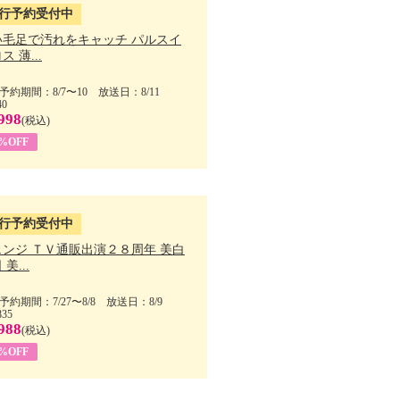
行予約受付中
い毛足で汚れをキャッチ パルスイ
ス 薄...
予約期間：8/7〜10 放送日：8/11
40
998
(税込)
9%OFF
行予約受付中
ェンジ ＴＶ通販出演２８周年 美白
美...
予約期間：7/27〜8/8 放送日：8/9
835
988
(税込)
9%OFF