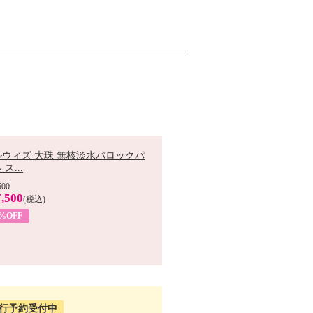
ルウィズ 大珠 無核淡水バロックパ
ス...
500
,500
(税込)
7%OFF
行予約受付中