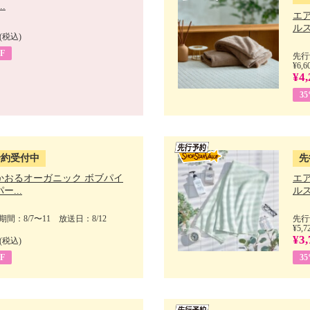
.
エ
ルス
(税込)
F
先行
¥6,6
¥4,
3
予約受付中
先
かおるオーガニック ボブパイ
エ
ー...
ルス
間：8/7〜11 放送日：8/12
先行
¥5,7
¥3,
(税込)
F
3