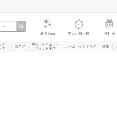
録
、瞬間を。通販・テレビショッピングのショップチャンネル
新着商品
本日お買い得
番組表
ッグ
美容・ダイエット
コスメ
ホーム・インテリア
家電
ンナー
フィットネス