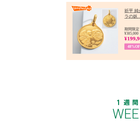
祈平 純
ラの妖..
期間限定：
¥385,000
¥199,
48%OF