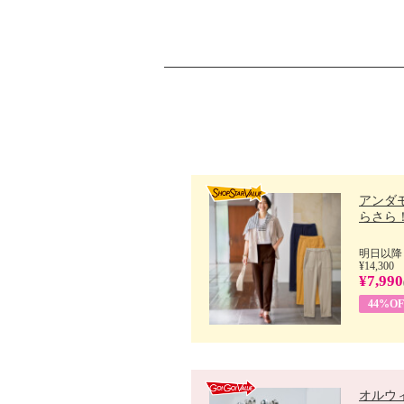
アンダ
らさら！.
明日以降
¥14,300
¥7,990
44%OF
オルウ