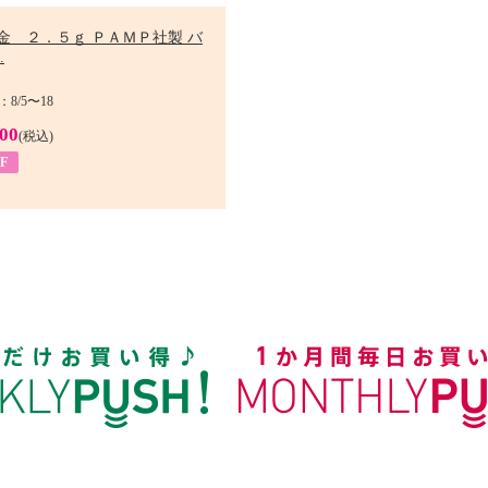
金 ２．５ｇ ＰＡＭＰ社製 バ
.
8/5〜18
900
(税込)
F