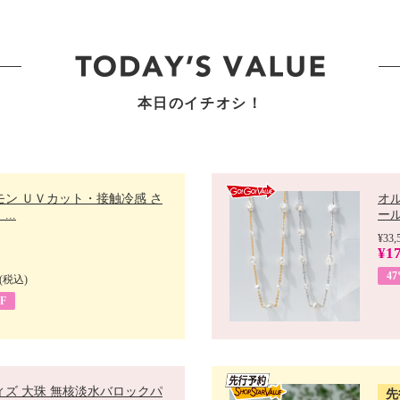
本日のイチオシ！
モン ＵＶカット・接触冷感 さ
オ
..
ール 
¥33,
¥17
4
(税込)
F
ィズ 大珠 無核淡水バロックパ
先