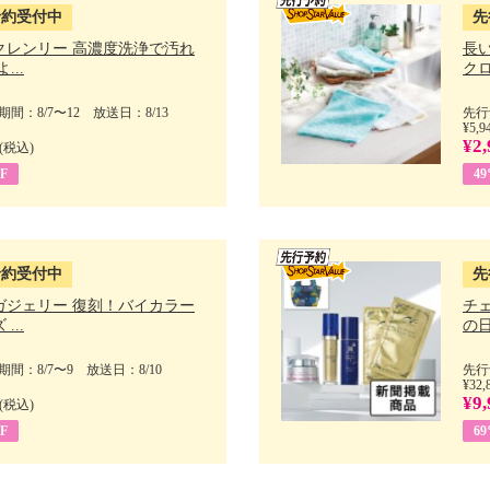
予約受付中
先
クレンリー 高濃度洗浄で汚れ
長
...
クロ
間：8/7〜12 放送日：8/13
先行
¥5,9
¥2,
(税込)
F
4
予約受付中
先
ガジェリー 復刻！バイカラー
チ
...
の日 
間：8/7〜9 放送日：8/10
先行
¥32,
¥9,
(税込)
F
6