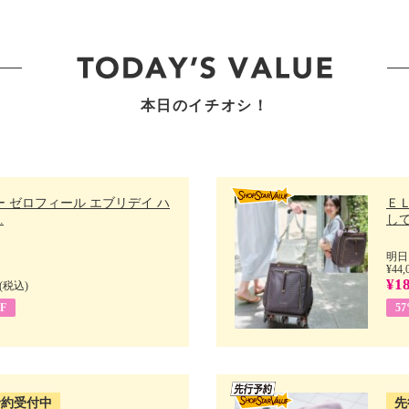
本日のイチオシ！
 ゼロフィール エブリデイ ハ
Ｅ
.
して
明日
¥44,
¥18
(税込)
F
5
予約受付中
先