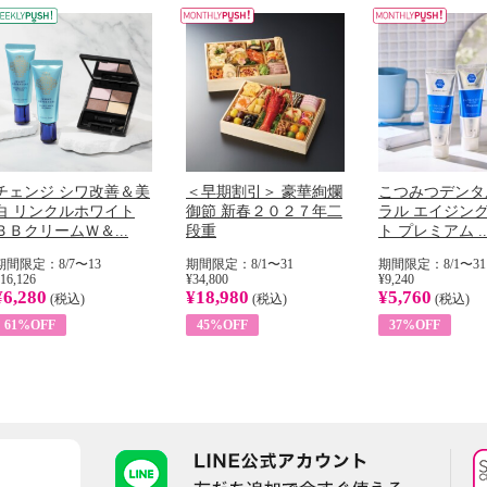
チェンジ シワ改善＆美
＜早期割引＞ 豪華絢爛
こつみつデンタ
白 リンクルホワイト
御節 新春２０２７年二
ラル エイジン
ＢＢクリームＷ＆...
段重
ト プレミアム ..
期間限定：8/7〜13
期間限定：8/1〜31
期間限定：8/1〜31
16,126
¥34,800
¥9,240
¥6,280
¥18,980
¥5,760
(税込)
(税込)
(税込)
61%OFF
45%OFF
37%OFF