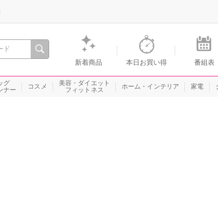
録
、瞬間を。通販・テレビショッピングのショップチャンネル
新着商品
本日お買い得
番組表
ッグ
美容・ダイエット
コスメ
ホーム・インテリア
家電
ンナー
フィットネス