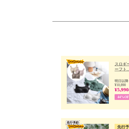
スロギー
ーフト..
明日以降
¥10,890
¥5,990
44%OF
先行