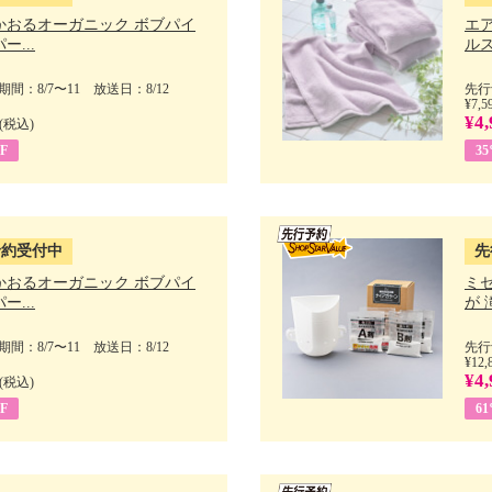
かおるオーガニック ボブパイ
エ
ー...
ルス
間：8/7〜11 放送日：8/12
先行
¥7,5
¥4,
(税込)
F
3
予約受付中
先
かおるオーガニック ボブパイ
ミ
ー...
が 
間：8/7〜11 放送日：8/12
先行
¥12,
¥4,
(税込)
F
6