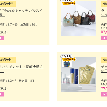
予約受付中
先
足で汚れをキャッチ パルスイ
ラ
...
シリ
間：8/7〜10 放送日：8/11
先行
¥15,
¥7,
(税込)
F
4
予約受付中
先
モン ＵＶカット・接触冷感 さ
チ
..
の日 
間：8/2〜7 放送日：8/8
先行
¥32,
¥9,
(税込)
F
6