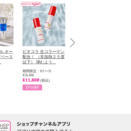
Next
ル オー
ビオコラ 生コラーゲン
オリタリア社 エキスト
チ
グペース
配合！ （非加熱２５度
ラバージン オリーブオ
わ
.
以下） 弾むよう...
イル （ノンフィ...
ッ
期間限定：8/1〜31
期間限定：8/1〜31
期
¥26,400
¥22,400
¥17
¥11,800
¥8,200
¥6
(税込)
(税込)
55%OFF
63%OFF