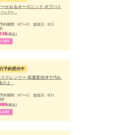
アーかおるオーガニック ボブパイ
ーパー...
予約期間：8/7〜11 放送日：8/12
90
930
(税込)
5%OFF
行予約受付中
セスクレンリー 高濃度洗浄で汚れ
滝のよ...
予約期間：8/7〜12 放送日：8/13
800
980
(税込)
1%OFF