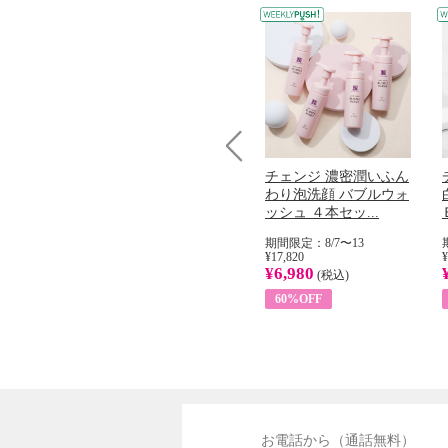
Prev
コラーゲン
オリタリア社 エキスト
チェンジ 濃密潤いふん
加熱２５度
ラバージン オリーブオ
わり泡洗顔 バブルウォ
...
イル （ノンフィ...
ッシュ ４本セッ...
31
期間限定：8/1〜31
期間限定：8/7〜13
¥22,400
¥17,820
¥
¥8,200
¥6,980
)
(税込)
(税込)
63%OFF
60%OFF
お電話から（通話無料）