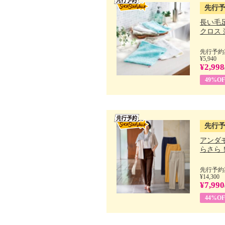
先行
長い毛
クロス 薄
先行予約期
¥5,940
¥2,998
49%OF
先行
アンダ
らさら！.
先行予約期
¥14,300
¥7,990
44%OF