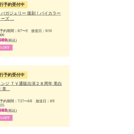
行予約受付中
・バガジェリー 復刻！バイカラー
ーズ ...
予約期間：8/7〜9 放送日：8/10
800
980
(税込)
9%OFF
行予約受付中
ェンジ ＴＶ通販出演２８周年 美白
美...
予約期間：7/27〜8/8 放送日：8/9
835
988
(税込)
9%OFF