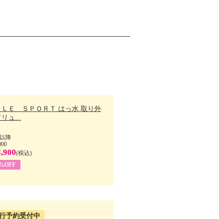
ＬＬＥ ＳＰＯＲＴ はっ水 取り外
リュ...
以降
000
,900
(税込)
7%OFF
行予約受付中