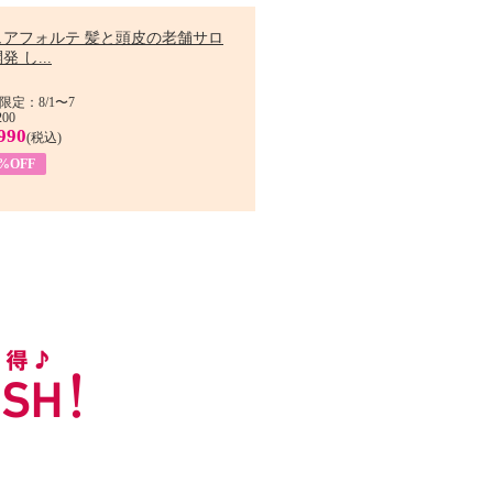
ュアフォルテ 髪と頭皮の老舗サロ
発 し...
限定：8/1〜7
200
990
(税込)
4%OFF