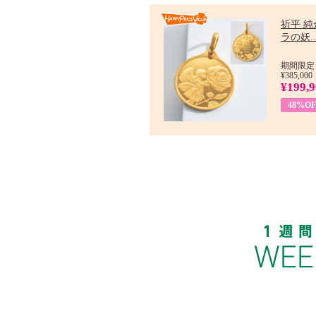
祈平 純
ラの妖..
期間限定：
¥385,000
¥199,
48%OF