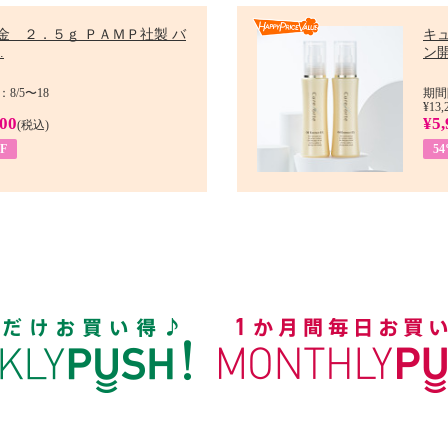
金 ２．５ｇ ＰＡＭＰ社製 バ
キ
.
ン開
8/5〜18
期間
¥13,
900
¥5,
(税込)
F
5