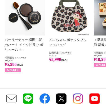
パーリーデュー 瞬間白髪
ペコちゃん ポケッタブル
＜早期
カバー！ メイク効果で ボ
マイバッグ
節 新
リュームＵ...
期間限定：7/31〜8/6
期間限定：8
¥4,510
¥34,800
期間限定：7/31〜8/6
¥3,990
¥18,98
(税込)
¥14,524
¥5,980
45%OF
(税込)
58%OFF