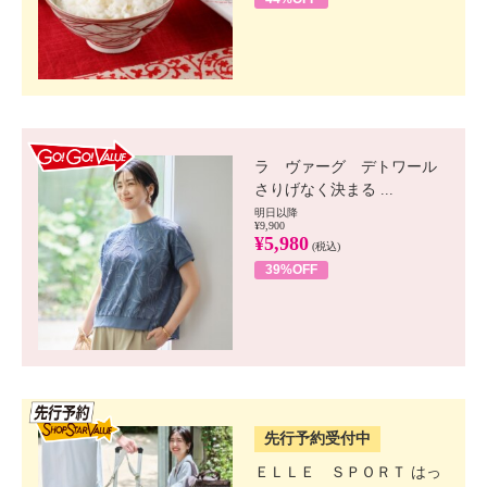
GO!GO! VALUE
ラ ヴァーグ デトワール
さりげなく決まる ...
明日以降
¥9,900
¥5,980
(税込)
39%OFF
SSV先行
先行予約受付中
ＥＬＬＥ ＳＰＯＲＴ はっ