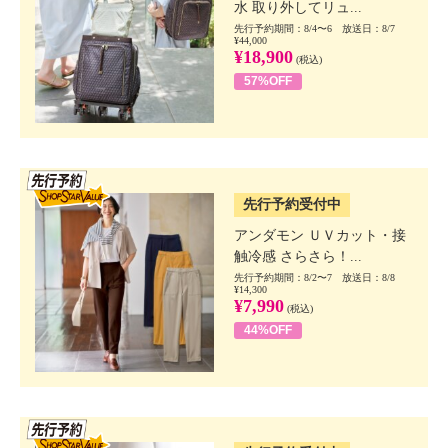
水 取り外してリュ...
先行予約期間：8/4〜6 放送日：8/7
¥44,000
¥18,900
(税込)
57%OFF
SSV先行
先行予約受付中
アンダモン ＵＶカット・接
触冷感 さらさら！...
先行予約期間：8/2〜7 放送日：8/8
¥14,300
¥7,990
(税込)
44%OFF
SSV先行