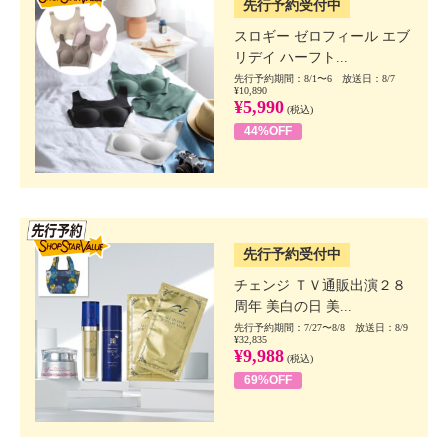
先行予約受付中
スロギー ゼロフィール エブ
リデイ ハーフト...
先行予約期間：8/1〜6 放送日：8/7
¥10,890
¥5,990
(税込)
44%OFF
SSV先行
先行予約受付中
チェンジ ＴＶ通販出演２８
周年 美白の日 美...
先行予約期間：7/27〜8/8 放送日：8/9
¥32,835
¥9,988
(税込)
69%OFF