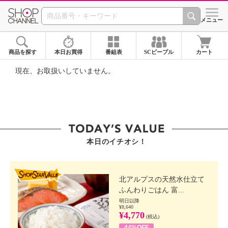
SHOP CHANNEL ショ
メニュー
商品を探す
本日お買得
番組表
SCピープル
カート
現在、お取扱いしていません。
本日のイチオシ！
SHOP STAR VALUE
北アルプスの天然水仕立て
ふんわりごはん 富...
明日以降
¥8,640
¥4,770
(税込)
44%OFF