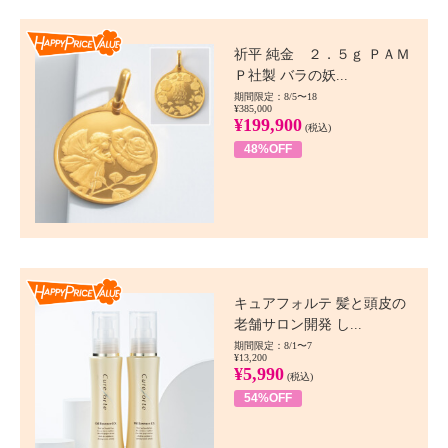
Happy Price value
祈平 純金 ２．５ｇ ＰＡＭ
Ｐ社製 バラの妖...
期間限定：8/5〜18
¥385,000
¥199,900
(税込)
48%OFF
Happy Price value
キュアフォルテ 髪と頭皮の
老舗サロン開発 し...
期間限定：8/1〜7
¥13,200
¥5,990
(税込)
54%OFF