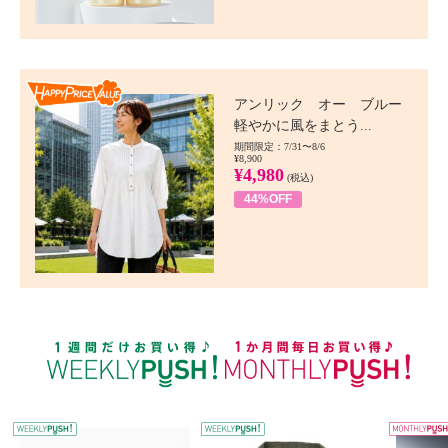
Happy Price value
アンリック オー ブルー
軽やかに風をまとう...
期間限定：7/31〜8/6
¥8,900
¥4,980
(税込)
44%OFF
WEEKLY PUSH
W