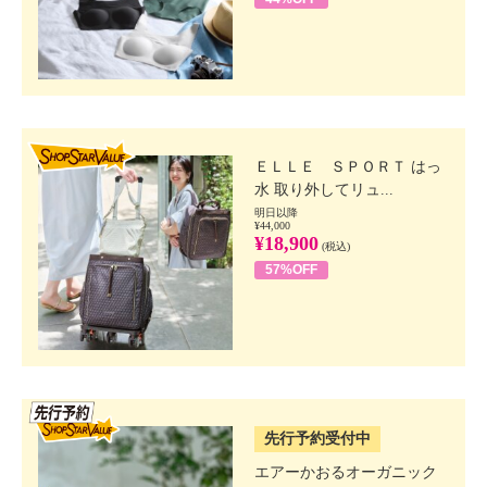
SHOP STAR VALUE
ＥＬＬＥ ＳＰＯＲＴ はっ
水 取り外してリュ...
明日以降
¥44,000
¥18,900
(税込)
57%OFF
SSV先行
先行予約受付中
エアーかおるオーガニック