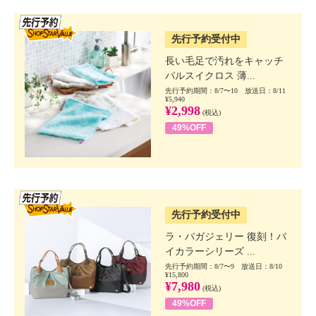
SSV先行
先行予約受付中
長い毛足で汚れをキャッチ
パルスイクロス 薄...
先行予約期間：8/7〜10 放送日：8/11
¥5,940
¥2,998
(税込)
49%OFF
SSV先行
先行予約受付中
ラ・バガジェリー 復刻！バ
イカラーシリーズ ...
先行予約期間：8/7〜9 放送日：8/10
¥15,800
¥7,980
(税込)
49%OFF