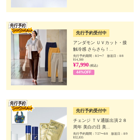
SSV先行
先行予約受付中
アンダモン ＵＶカット・接
触冷感 さらさら！...
先行予約期間：8/2〜7 放送日：8/8
¥14,300
¥7,990
(税込)
44%OFF
SSV先行
先行予約受付中
チェンジ ＴＶ通販出演２８
周年 美白の日 美...
先行予約期間：7/27〜8/8 放送日：8/9
¥32,835