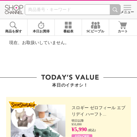
SHOP CHANNEL ショ
メニュー
商品を探す
本日お買得
番組表
SCピープル
カート
現在、お取扱いしていません。
本日のイチオシ！
SHOP STAR VALUE
スロギー ゼロフィール エブ
リデイ ハーフト...
明日以降
¥10,890
¥5,990
(税込)
44%OFF