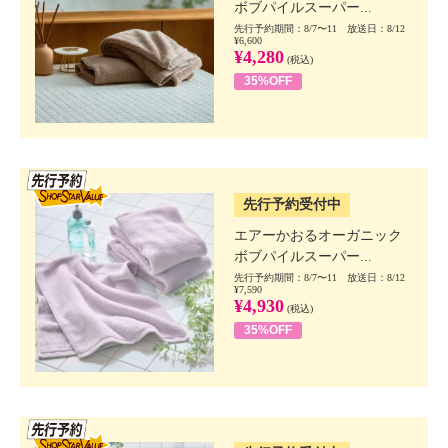
ボブパイルスーパー...
先行予約期間：8/7〜11 放送日：8/12
¥6,600
¥4,280
(税込)
35%OFF
SSV先行
先行予約受付中
エアーかおるオーガニック
ボブパイルスーパー...
先行予約期間：8/7〜11 放送日：8/12
¥7,590
¥4,930
(税込)
35%OFF
SSV先行