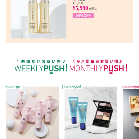
¥13,200
¥5,990
(税込)
54%OFF
WEEKLY PUSH
W