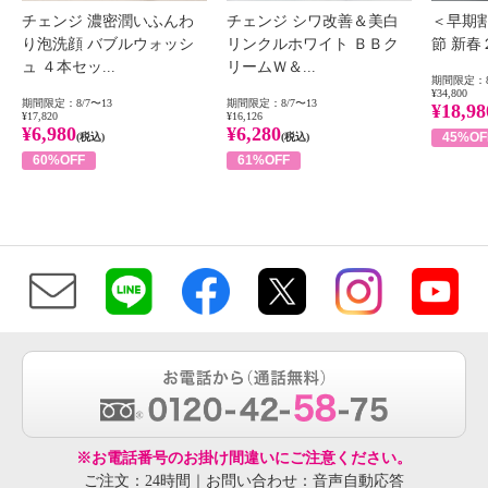
チェンジ 濃密潤いふんわ
チェンジ シワ改善＆美白
＜早期
り泡洗顔 バブルウォッシ
リンクルホワイト ＢＢク
節 新
ュ ４本セッ...
リームＷ＆...
期間限定：8
¥34,800
期間限定：8/7〜13
期間限定：8/7〜13
¥18,98
¥17,820
¥16,126
¥6,980
¥6,280
45%OF
(税込)
(税込)
60%OFF
61%OFF
※お電話番号のお掛け間違いにご注意ください。
ご注文：24時間｜お問い合わせ：音声自動応答