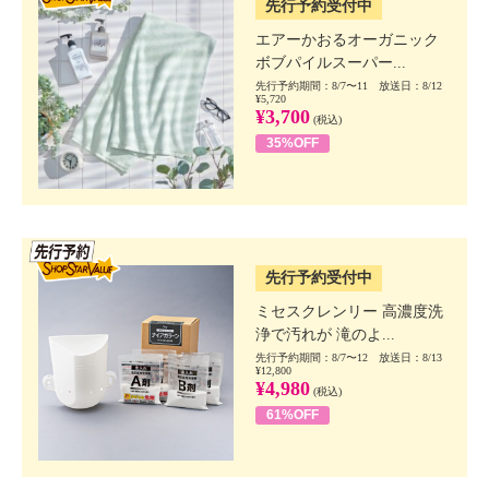
先行予約受付中
エアーかおるオーガニック
ボブパイルスーパー...
先行予約期間：8/7〜11 放送日：8/12
¥5,720
¥3,700
(税込)
35%OFF
SSV先行
先行予約受付中
ミセスクレンリー 高濃度洗
浄で汚れが 滝のよ...
先行予約期間：8/7〜12 放送日：8/13
¥12,800
¥4,980
(税込)
61%OFF