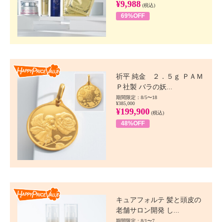
¥9,988
(税込)
69%OFF
Happy Price value
祈平 純金 ２．５ｇ ＰＡＭ
Ｐ社製 バラの妖...
期間限定：8/5〜18
¥385,000
¥199,900
(税込)
48%OFF
Happy Price value
キュアフォルテ 髪と頭皮の
老舗サロン開発 し...
期間限定：8/1〜7