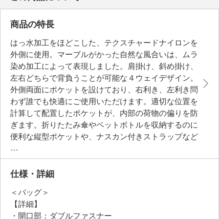
商品の特長
はっ水加工をほどこした、テクスチャードナイロンを
外側に使用。マーブルがかった自然な風合いは、ムラ
染め加工によって表現しました。肩掛け、斜め掛け、
左右どちらで背負うことが可能な４ウェイデザイン。
外側両面にポケットを設けており、右利き、左利き問
わず誰でも快適にご使用いただけます。適切な位置を
計算して配置したポケットが、内部の荷物の偏りを防
ぎます。折りたたみ傘やペットボトルを収納するのに
便利な縦型ポケットや、ナスカン付きストラップなど
を設けており、必需品の取り出しもスムーズ。クッシ
ョンを配した大きめのファスナーポケットは、タブレ
ット（サイズにより異なる）やＢ５サイズのノートの
仕様・詳細
収納に便利。ショルダーストラップは、特殊なＴＰＥ
＜バッグ＞
（熱可塑性エラストマー）素材を使用した滑り止め加
【詳細】
工をほどこしており、肩からのずれ落ちを軽減しま
・開口部：ダブルファスナー
す。約６Ｌの容量に対応するサイズです。ミニバッグ