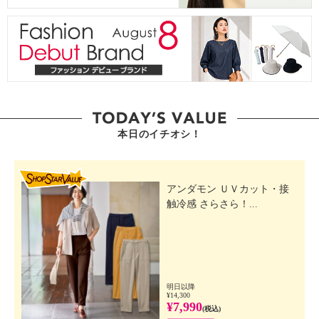
本日のイチオシ！
SHOP STAR VALUE
アンダモン ＵＶカット・接
触冷感 さらさら！...
明日以降
¥14,300
¥7,990
(税込)