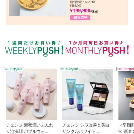
期間限定：8/5〜18
¥385,000
¥199,900
(税込)
48%OFF
WEEKLY PUSH
W
チェンジ 濃密潤いふんわ
チェンジ シワ改善＆美白
＜早期
り泡洗顔 バブルウォ...
リンクルホワイト ...
節 新春