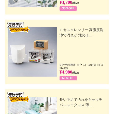
¥3,700
(税込)
35%OFF
先行SSV
ミセスクレンリー 高濃度洗
浄で汚れが 滝のよ...
先行予約期間：8/7〜12 放送日：8/13
¥12,800
¥4,980
(税込)
61%OFF
先行SSV
長い毛足で汚れをキャッチ
パルスイクロス 薄...