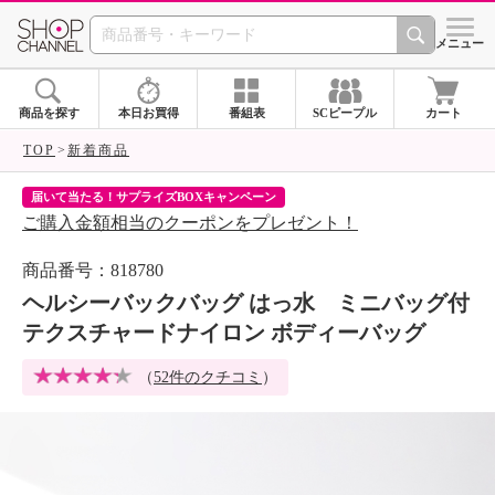
SHOP CHANNEL 
メニュー
商品を探す
本日お買得
番組表
SCピープル
カート
TOP
新着商品
届いて当たる！サプライズBOXキャンペーン
ク
ご購入金額相当のクーポンをプレゼント！
ク
商品番号：818780
ヘルシーバックバッグ はっ水 ミニバッグ付
テクスチャードナイロン ボディーバッグ
（
52件のクチコミ
）