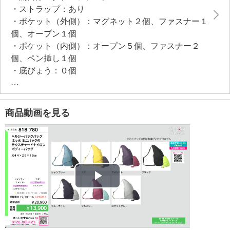
・ストラップ：あり
にもはっ水加工がほどこされており、ちょっとした小
・ポケット（外側）：マグネット２個、ファスナー１
物収納に便利。
個、オープン１個
・ポケット（内側）：オープン５個、ファスナー２
個、ペン挿し１個
・底びょう：０個
・ナスカン付ストラップ
・Ｄカン
【素材】
商品動画を見る
・外側：ナイロン
・内側：ポリエステル
・ストラップ：ナイロン、ＴＰＥ
【サイズ】
・約縦４４ｃｍ×最大横２９ｃｍ×マチ１５ｃｍ
・ストラップ長さ：約７０ｃｍ〜１０７ｃｍ
Play
・Ａ４サイズ：不可
【重さ】
Video
・約３６０ｇ