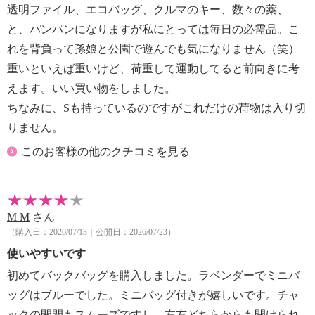
【重さ】
透明ファイル、エコバッグ、クルマのキー、数々の薬、
・約１００ｇ
と、パンパンになりますが私にとっては毎日の必需品。こ
【原産国（地）】
れを背負って孫娘と公園で遊んでも気になりません（笑）
・中国製
重いといえば重いけど、荷重して運動してると前向きに考
えます。いい買い物をしました。
ちなみに、Sも持っているのですがこれだけの荷物は入り切
りません。
このお客様の他のクチコミを見る
M M
さん
（購入日：2026/07/13｜公開日：2026/07/23）
使いやすいです
初めてバックバッグを購入しました。ラベンダーでミニバ
ッグはブルーでした。ミニバッグ付きが嬉しいです。チャ
ックの開閉もスムーズですし、左右どちらからも開けられ