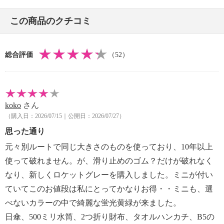
【原産国（地）】
・中国製
この商品のクチコミ
＜ミニバッグ※色選択不可＞
【詳細】
総合評価
（52）
・開口部：ダブルファスナー
・ストラップ：あり、取り外し可
・ポケット（外側）：オープン１個、ファスナー１個
・ポケット（内側）：オープン１個
koko
さん
・底びょう：０個
（購入日：2026/07/15｜公開日：2026/07/27）
・ナスカン付ストラップ
思った通り
【素材】
・外側：ナイロン
元々別ルートで同じ大きさのものを使っており、10年以上
・内側：ポリエステル
使って破れません。が、滑り止めのゴム？だけが破れなく
・ストラップ：ナイロン
なり、新しくロケットグレーを購入しました。ミニが付い
【サイズ】
ていてこのお値段は私にとってかなりお得・・ミニも、選
・約縦２０ｃｍ×最大横１２ｃｍ×マチ９ｃｍ
べないカラーの中で綺麗な蛍光黄緑が来ました。
・ストラップ長さ：約７０ｃｍ〜１３０ｃｍ
日傘、500ミリ水筒、2つ折り財布、タオルハンカチ、B5の
・Ａ４サイズ：不可