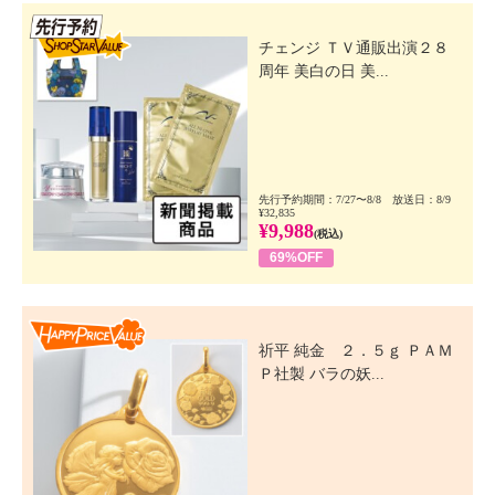
先行SSV
チェンジ ＴＶ通販出演２８
周年 美白の日 美...
先行予約期間：7/27〜8/8 放送日：8/9
¥32,835
¥9,988
(税込)
69%OFF
Happy Price Value
祈平 純金 ２．５ｇ ＰＡＭ
Ｐ社製 バラの妖...