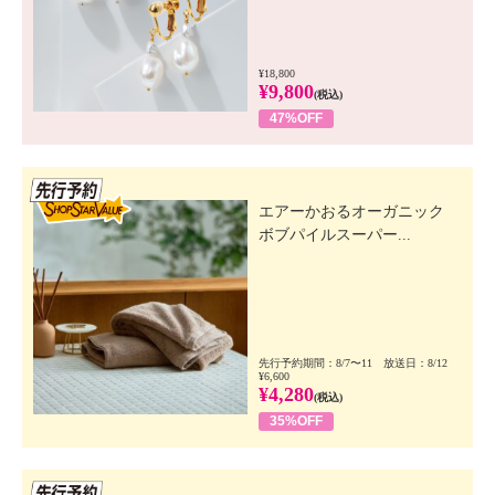
¥18,800
¥9,800
(税込)
47%OFF
先行SSV
エアーかおるオーガニック
ボブパイルスーパー...
先行予約期間：8/7〜11 放送日：8/12
¥6,600
¥4,280
(税込)
35%OFF
先行SSV