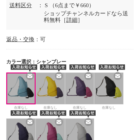
送料区分
： S
（6点まで￥660）
ショップチャンネルカードなら送
料無料［
詳細
］
返品・交換
：可
カラー選択：
シャンブレー
在庫なし
在庫なし
在庫なし
在庫なし