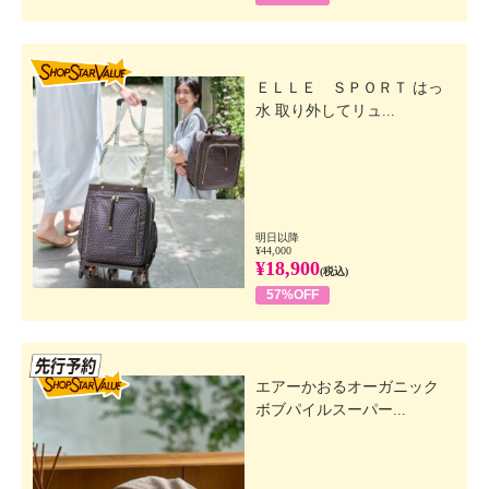
SHOP STAR VALUE
ＥＬＬＥ ＳＰＯＲＴ はっ
水 取り外してリュ...
明日以降
¥44,000
¥18,900
(税込)
57%OFF
先行SSV
エアーかおるオーガニック
ボブパイルスーパー...