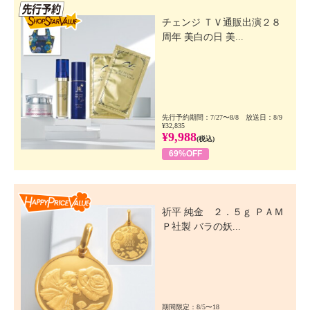
先行SSV
チェンジ ＴＶ通販出演２８
周年 美白の日 美...
先行予約期間：7/27〜8/8 放送日：8/9
¥32,835
¥9,988
(税込)
69%OFF
Happy Price Value
祈平 純金 ２．５ｇ ＰＡＭ
Ｐ社製 バラの妖...
期間限定：8/5〜18