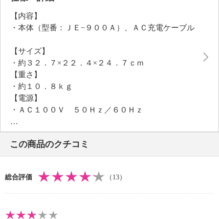
は“緊急充電モード”で最速１時間の充電も可能。３年
【内容】
間の基本保証に加え、製品登録で２年の延長保証をご
・本体（型番：ＪＥ−９００Ａ）、ＡＣ充電ケーブル
提供しています。災害時の備えとして、また日常のア
ウトドアシーンでも頼りになるパートナーとしてぴっ
【サイズ】
たりの１台です。
・約３２．７×２２．４×２４．７ｃｍ
【重さ】
・約１０．８ｋｇ
【電源】
・ＡＣ１００Ｖ ５０Ｈｚ／６０Ｈｚ
【コードの長さ】
・ＡＣ充電ケーブル長さ：約１．６ｍ
この商品のクチコミ
【容量】
・定格容量：２７．３Ａｈ／３５．２Ｖ ＤＣ（９６
０Ｗｈ）
総合評価
（13）
【商品仕様詳細】
・バッテリータイプ ： ＬｉＦｅＰＯ４（リン酸鉄
リチウムイオン電池）
・ＡＣ入力：１００Ｖ−１２０Ｖ〜５０Ｈｚ／６０Ｈ