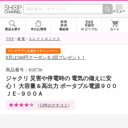
SHOP CHANNEL 
メニュー
商品を探す
本日お買得
番組表
SCピープル
カート
TOP
家電
エレクトロニクス
テレビアプリを使おうキャンペーン
届
8月は500円クーポンを2回プレゼント！
ご
商品番号：818736
ジャクリ 災害や停電時の 電気の備えに安
心！ 大容量＆高出力 ポータブル電源９００
ＪＥ−９００Ａ
（
13件のクチコミ
）