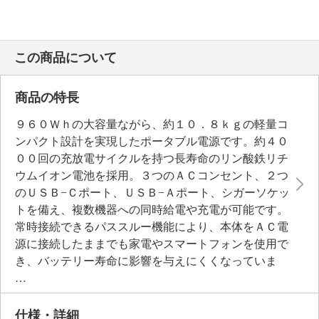
この商品について
商品の特長
９６０Ｗｈの大容量ながら、約１０．８ｋｇの軽量コ
ンパクト設計を実現したポータブル電源です。約４０
００回の充放電サイクルを持つ長寿命のリン酸鉄リチ
ウムイオン電池を採用。３つのＡＣコンセント、２つ
のＵＳＢ−Ｃポート、ＵＳＢ−Ａポート、シガーソケッ
トを備え、複数機器への同時給電や充電が可能です。
常時接続できるパススルー機能により、本体をＡＣ電
源に接続したままでも家電やスマートフォンを使用で
き、バッテリー寿命に影響を与えにくくなっていま
す。停電時にも家電に電気を供給できる”ＵＰＳ機
能”を搭載しているため、冷蔵庫や照明などに普段か
ら接続しておけば災害時も安心です。さらに緊急時に
仕様・詳細