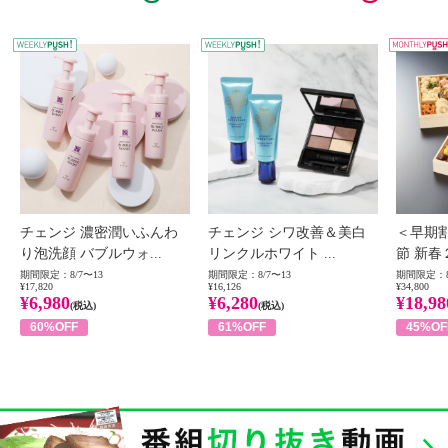
WEEKLY PUSH
W
チェンジ 濃密潤いふんわ
チェンジ シワ改善＆美白
＜早期
り泡洗顔 バブルウォ...
リンクルホワイト ...
節 新春
期間限定：8/7〜13
期間限定：8/7〜13
期間限定：8
¥17,820
¥16,126
¥34,800
¥6,980
¥6,280
¥18,98
(税込)
(税込)
60%OFF
61%OFF
45%OF