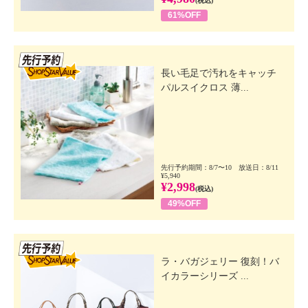
(税込)
61%OFF
先行SSV
長い毛足で汚れをキャッチ
パルスイクロス 薄...
先行予約期間：8/7〜10 放送日：8/11
¥5,940
¥2,998
(税込)
49%OFF
先行SSV
ラ・バガジェリー 復刻！バ
イカラーシリーズ ...