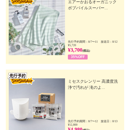
エアーかおるオーガニック
ボブパイルスーパー...
先行予約期間：8/7〜11 放送日：8/12
¥5,720
¥3,700
(税込)
35%OFF
先行SSV
ミセスクレンリー 高濃度洗
浄で汚れが 滝のよ...
先行予約期間：8/7〜12 放送日：8/13
¥12,800
¥4,980