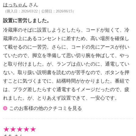
はっちゃん
さん
ｚ、最大１５Ａ
（購入日：2026/03/22｜公開日：2026/06/15）
・ＤＣ入力ポート：１６Ｖ−６０Ｖ １０．５Ａ ２
ポート電流制限２１Ａ、最大４００Ｗ
設置に苦労しました。
シガーソケット１２−１６Ｖ ８Ａ、２ポート電流制
冷蔵庫のそばに設置しようとしたら、コードが短くて、冷
限８Ａ
蔵庫の上にあるコンセントに差すため、高い場所を確保し
・３×ＡＣ出力：１００Ｖ〜５０Ｈｚ／６０Ｈｚ、３
て載せるのに一苦労。さらに、コードの先にアースが付い
ポート合計１５００Ｗ（瞬間最大３０００Ｗ）
ていたので、脚立を準備して思い切り腕を伸ばして、やっ
・ＵＳＢ−Ａ出力：５−６Ｖ ３Ａ、６−９Ｖ ２Ａ、
９−１２Ｖ １．５Ａ、最大１８Ｗ
と取り付けました。が、ランプは点いたのに、通電してい
・ＵＳＢ−Ｃ１出力：５Ｖ ３Ａ、９Ｖ ３Ａ、１２
ない。取り扱い説明書を読むのが苦手なので、ボタンを押
Ｖ ２．５Ａ、１５Ｖ ２Ａ、
すことに気づくまでに、結構時間がかかりました。番組で
２０Ｖ １．５Ａ、最大３０Ｗ
は、プラグ差したらすぐ通電するイメージだったので、疲
・ＵＳＢ−Ｃ２出力：５Ｖ ３Ａ、９Ｖ ３Ａ、１２
れました。が、とりあえず設置できて、一安心です。
Ｖ ３Ａ、１５Ｖ ３Ａ、２０Ｖ ５Ａ、最大１００
Ｗ
このお客様の他のクチコミを見る
・シガーソケット出力：１２Ｖ １０Ａ
・充電温度：０〜４５℃
・動作温度：−１０〜４５℃