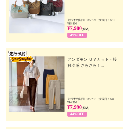
先行予約期間：8/7〜9 放送日：8/10
¥15,800
¥7,980
(税込)
49%OFF
先行SSV
アンダモン ＵＶカット・接
触冷感 さらさら！...
先行予約期間：8/2〜7 放送日：8/8
¥14,300
¥7,990
(税込)
44%OFF