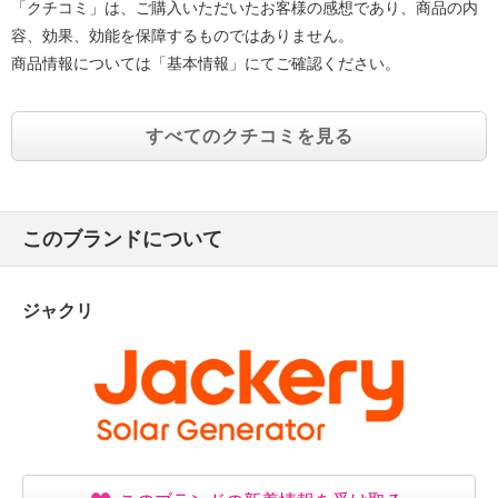
「クチコミ」は、ご購入いただいたお客様の感想であり、商品の内
の各面から５ｃｍ以上スペースを空ける。
・ＡＣ充電を行う際は必ず接地接続を行う。接地接続
容、効果、効能を保障するものではありません。
は必ず電源プラグをつなぐ前に行う。
商品情報については「基本情報」にてご確認ください。
また、接地接続を外す場合は、必ず電源プラグを電
源から切り離して行う。
すべてのクチコミを見る
・本製品は防塵・防水仕様ではないので、ほこりや
水、海水などがかからないように注意する。
【同梱書類】
・取扱説明書
このブランドについて
・保証案内書
【保証（有無）、保証期間】
・あり
ジャクリ
・本体：３年間（製品登録することで延長保証２年）
【原産国（地）】
・中国製
【その他】
※製品登録には、メーカーホームページからのメール
アドレスの登録が必須