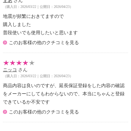
【メンテナンス】
まあ
さん
（購入日：2026/03/22｜公開日：2026/04/23）
※詳細は取扱説明書参照
・コンセントから電源プラグを抜き、柔らかい布で乾
地震が頻繁におきてますので
拭きする。
購入しました
【使用上の注意】
普段使いでも使用したいと思います
※詳細は取扱説明書参照
・火のそばや炎天下の車内、熱器具の周辺など高温
このお客様の他のクチコミを見る
（４５℃以上）になる場所で使用したり、放置しな
い。
・水など、液体を入れたり、濡らしたりしない。
ニッコ
さん
・濡れた手で本体や接続するケーブルを触らない。
（購入日：2026/03/22｜公開日：2026/04/23）
・本製品の上に物を載せたり、不安定な場所に置かな
い。
商品内容は良いのですが、延長保証登録をした内容の確認
・データサーバや医療機器など、非常時に不具合が起
をメーカーにしてもわからないので、本当にちゃんと登録
こると人命、財産に重大な危険を及ぼしうる用途での
できているか不安です
使用は控える。
このお客様の他のクチコミを見る
・心臓にペースメーカーを装着している方は使用しな
い。
・通風孔は、安全上絶対にふさがない。また、本製品