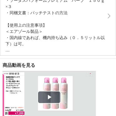
・ソーダスパフォームプレミアム ハーブ １５０ｇ
×３
・同梱文書：パッチテストの方法
【使用上の注意事項】
＜エアゾール製品＞
・国内線であれば、機内持ち込み（０．５リットル以
下）は可。
※国際線については、外国当局の規制により規制があ
るため、詳細は航空会社に要確認。
【原産国（地）】
商品動画を見る
・日本製
※パッケージ表示は「パック」
Play
Video