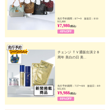
先行予約期間：8/7〜9 放送日：8/10
¥15,800
¥7,980
(税込)
49%OFF
先行SSV
チェンジ ＴＶ通販出演２８
周年 美白の日 美...
先行予約期間：7/27〜8/8 放送日：8/9
¥32,835
¥9,988
(税込)
69%OFF