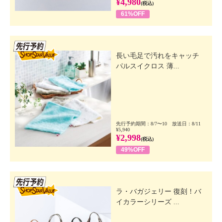
¥4,980
(税込)
61%OFF
先行SSV
長い毛足で汚れをキャッチ
パルスイクロス 薄...
先行予約期間：8/7〜10 放送日：8/11
¥5,940
¥2,998
(税込)
49%OFF
先行SSV
ラ・バガジェリー 復刻！バ
イカラーシリーズ ...