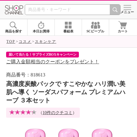
SHOP CHANNEL 
メニュー
商品を探す
本日お買得
番組表
SCピープル
カート
TOP
コスメ
スキンケア
届いて当たる！サプライズBOXキャンペーン
ク
ご購入金額相当のクーポンをプレゼント！
ク
商品番号：818613
高濃度炭酸パックで すこやかな ハリ潤い美
肌へ導く ソーダスパフォーム プレミアムハ
ーブ ３本セット
（
10件のクチコミ
）