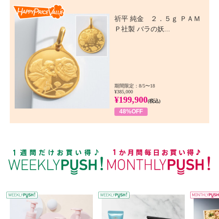
Happy Price Value
祈平 純金 ２．５ｇ ＰＡＭ
Ｐ社製 バラの妖...
期間限定：8/5〜18
¥385,000
¥199,900
(税込)
48%OFF
WEEKLY PUSH
W