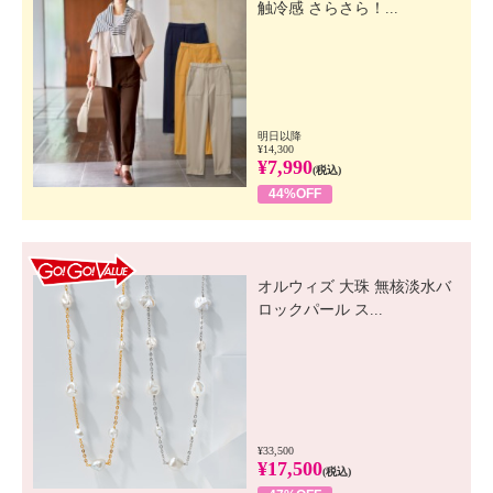
触冷感 さらさら！...
明日以降
¥14,300
¥7,990
(税込)
44%OFF
GO! GO! VALUE
オルウィズ 大珠 無核淡水バ
ロックパール ス...
¥33,500
¥17,500
(税込)