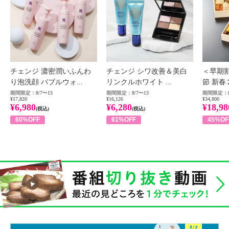
チェンジ 濃密潤いふんわ
チェンジ シワ改善＆美白
＜早期
り泡洗顔 バブルウォ...
リンクルホワイト ...
節 新春
期間限定：8/7〜13
期間限定：8/7〜13
期間限定：8
¥17,820
¥16,126
¥34,800
¥6,980
¥6,280
¥18,98
(税込)
(税込)
60%OFF
61%OFF
45%OF