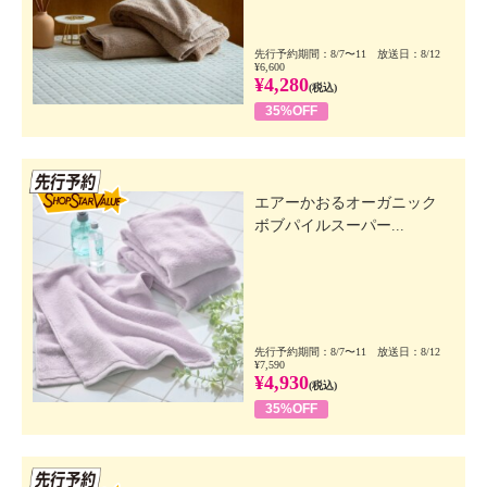
先行予約期間：8/7〜11 放送日：8/12
¥6,600
¥4,280
(税込)
35%OFF
先行SSV
エアーかおるオーガニック
ボブパイルスーパー...
先行予約期間：8/7〜11 放送日：8/12
¥7,590
¥4,930
(税込)
35%OFF
先行SSV