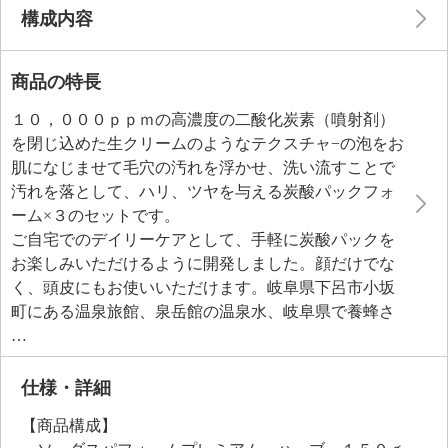
構成内容
商品の特長
１０，０００ｐｐｍの高濃度の二酸化炭素（噴射剤）
を閉じ込めた生クリームのようなテクスチャ−の泡をお
肌になじませて毛穴の汚れを浮かせ、洗い流すことで
汚れを落として、ハリ、ツヤを与える炭酸パックフォ
ーム×３のセットです。
ご自宅でのデイリーケアとして、手軽に炭酸パックを
お楽しみいただけるように開発しました。顔だけでな
く、頭皮にもお使いいただけます。岐阜県下呂市小坂
町にある温泉旅館、泉岳館の温泉水、岐阜県で養蜂さ
れたハチミツ、香川県小豆島のオリーブ農家で育てら
れたオリーブ葉エキス、ビタミンＣ誘導体（リン酸ア
スコルビルＭｇ）といったこだわりの美容成分を配合
仕様・詳細
し、お肌にうるおいを与えてキメを整え、すこやかに
【商品構成】
保ちます。