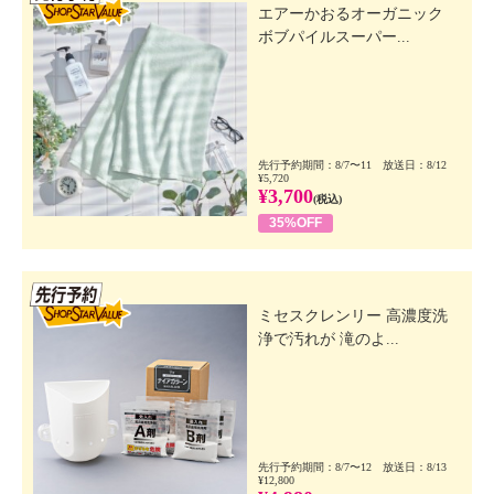
エアーかおるオーガニック
ボブパイルスーパー...
先行予約期間：8/7〜11 放送日：8/12
¥5,720
¥3,700
(税込)
35%OFF
先行SSV
ミセスクレンリー 高濃度洗
浄で汚れが 滝のよ...
先行予約期間：8/7〜12 放送日：8/13
¥12,800