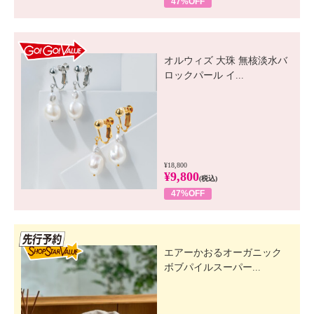
47%OFF
GO! GO! VALUE
オルウィズ 大珠 無核淡水バ
ロックパール イ...
¥18,800
¥9,800
(税込)
47%OFF
先行SSV
エアーかおるオーガニック
ボブパイルスーパー...