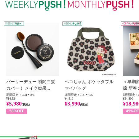
WEEKLY PUSH
W
パーリーデュー 瞬間白髪
ペコちゃん ポケッタブル
＜早期
カバー！ メイク効果...
マイバッグ
節 新春
期間限定：7/31〜8/6
期間限定：7/31〜8/6
期間限定：8
¥14,524
¥4,510
¥34,800
¥5,980
¥3,990
¥18,98
(税込)
(税込)
58%OFF
45%OF