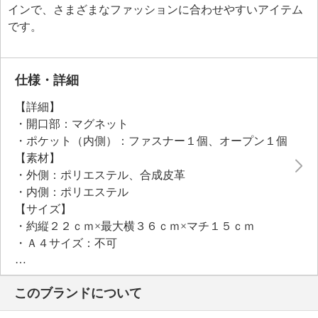
インで、さまざまなファッションに合わせやすいアイテム
です。
仕様・詳細
【詳細】
・開口部：マグネット
・ポケット（内側）：ファスナー１個、オープン１個
【素材】
・外側：ポリエステル、合成皮革
・内側：ポリエステル
【サイズ】
・約縦２２ｃｍ×最大横３６ｃｍ×マチ１５ｃｍ
・Ａ４サイズ：不可
【重さ】
・約２４５ｇ
このブランドについて
【個体差あり】
・個体差あり