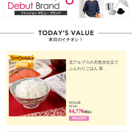
本日のイチオシ！
SHOP STAR VALUE
北アルプスの天然水仕立て
ふんわりごはん 富...
明日以降
¥8,640
¥4,770
(税込)
44%OFF