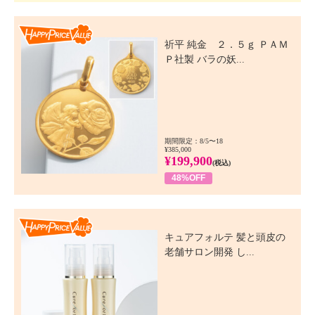
Happy Price Value
祈平 純金 ２．５ｇ ＰＡＭ
Ｐ社製 バラの妖...
期間限定：8/5〜18
¥385,000
¥199,900
(税込)
48%OFF
Happy Price Value
キュアフォルテ 髪と頭皮の
老舗サロン開発 し...