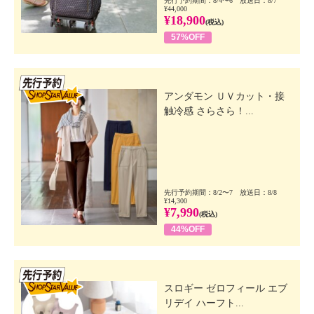
先行予約期間：8/4〜6 放送日：8/7
¥44,000
¥18,900
(税込)
57%OFF
先行SSV
アンダモン ＵＶカット・接
触冷感 さらさら！...
先行予約期間：8/2〜7 放送日：8/8
¥14,300
¥7,990
(税込)
44%OFF
先行SSV
スロギー ゼロフィール エブ
リデイ ハーフト...