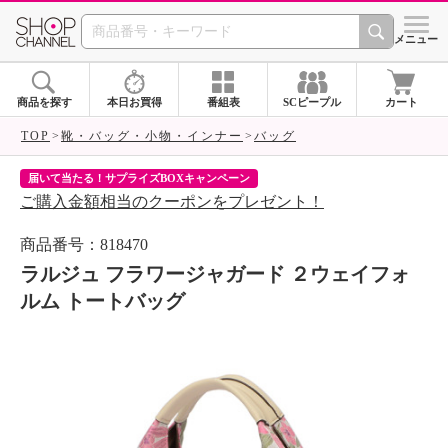
SHOP CHANNEL 
メニュー
商品を探す
本日お買得
番組表
SCピープル
カート
TOP
靴・バッグ・小物・インナー
バッグ
届いて当たる！サプライズBOXキャンペーン
ク
ご購入金額相当のクーポンをプレゼント！
ク
商品番号：818470
ラルジュ フラワージャガード ２ウェイフォ
ルム トートバッグ