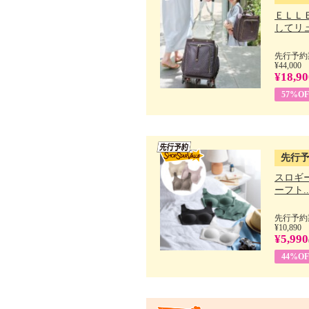
ＥＬＬ
してリュ.
先行予約期
¥44,000
¥18,90
57%OF
先行
スロギー
ーフト..
先行予約期
¥10,890
¥5,990
44%OF