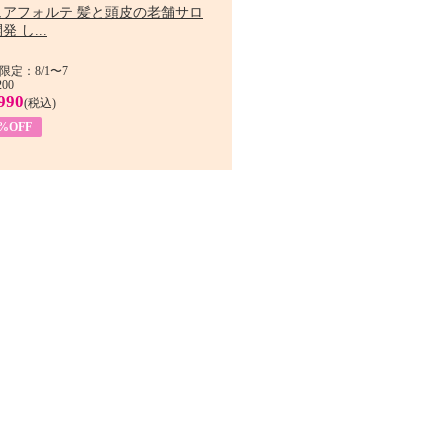
ュアフォルテ 髪と頭皮の老舗サロ
発 し...
限定：8/1〜7
200
990
(税込)
4%OFF