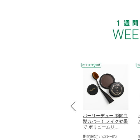
Prev
コラーゲン
オリタリア社 エキスト
パーリーデュー 瞬間白
加熱２５度
ラバージン オリーブオ
髪カバー！ メイク効果
...
イル （ノンフィ...
で ボリュームＵ...
31
期間限定：8/1〜31
期間限定：7/31〜8/6