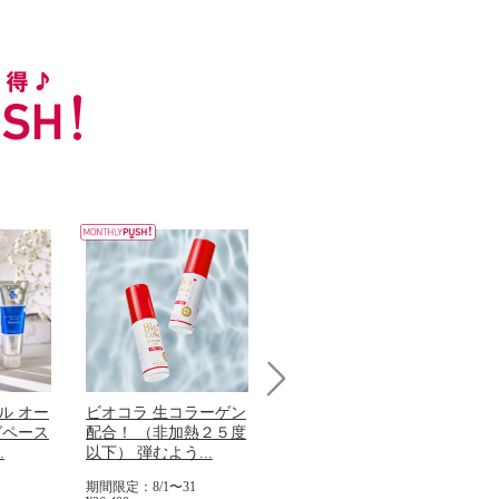
Next
ル オー
ビオコラ 生コラーゲン
オリタリア社 エキスト
パ
グペース
配合！ （非加熱２５度
ラバージン オリーブオ
髪
.
以下） 弾むよう...
イル （ノンフィ...
で
期間限定：8/1〜31
期間限定：8/1〜31
期間