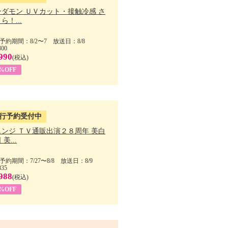
ンダモン ＵＶカット・接触冷感 さ
ら！...
予約期間：8/2〜7 放送日：8/8
300
990
(税込)
4%OFF
行予約受付中
ェンジ ＴＶ通販出演２８周年 美白
美...
予約期間：7/27〜8/8 放送日：8/9
835
988
(税込)
9%OFF