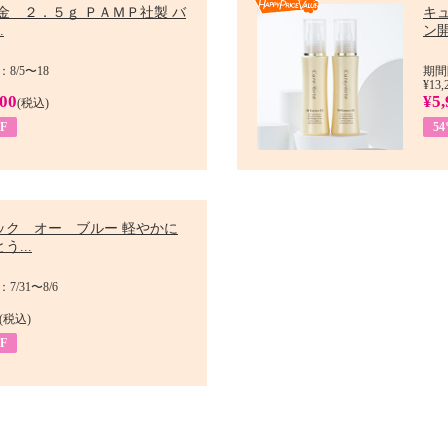
金 ２．５ｇ ＰＡＭＰ社製 バ
キ
.
ン開
8/5〜18
期間
¥13,
900
¥5,
(税込)
F
5
ック オー ブルー 軽やかに
う...
/31〜8/6
(税込)
F