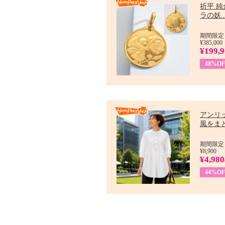
祈平 純
ラの妖..
期間限定：
¥385,000
¥199,
48%OF
アンリ
風をまと
期間限定：7
¥8,900
¥4,980
44%OF