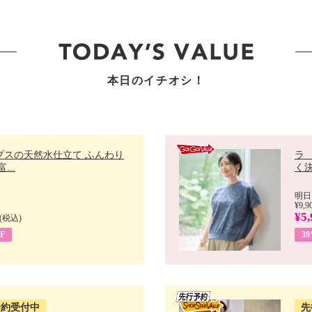
本日のイチオシ！
プスの天然水仕立て ふんわり
ラ
...
く決
明日
¥9,9
¥5,
(税込)
F
3
予約受付中
先