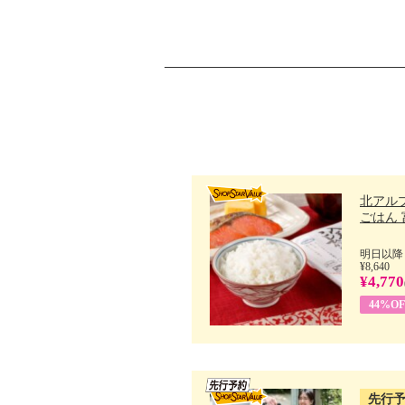
北アル
ごはん 富
明日以降
¥8,640
¥4,770
44%OF
先行