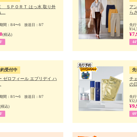
Ｅ ＳＰＯＲＴ はっ水 取り外
ア
..
らさ
間：8/4〜6 放送日：8/7
先行
¥14,
0
¥7,
(税込)
F
4
予約受付中
先
 ゼロフィール エブリデイ ハ
チ
.
の日 
間：8/1〜6 放送日：8/7
先行
¥32,
¥9,
(税込)
F
6