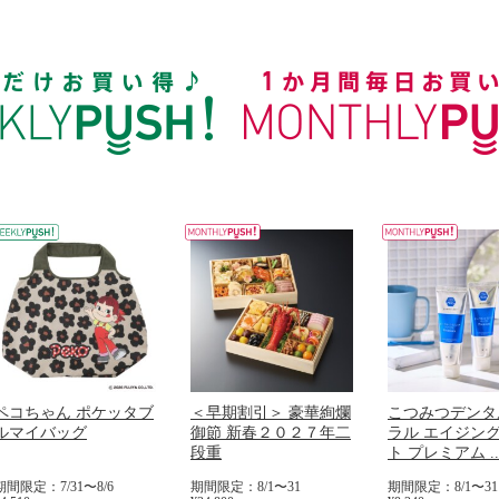
ペコちゃん ポケッタブ
＜早期割引＞ 豪華絢爛
こつみつデンタ
ルマイバッグ
御節 新春２０２７年二
ラル エイジン
段重
ト プレミアム ..
期間限定：7/31〜8/6
期間限定：8/1〜31
期間限定：8/1〜31