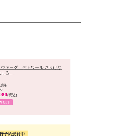
 ヴァーグ デトワール さりげな
まる ...
以降
00
980
(税込)
9%OFF
行予約受付中