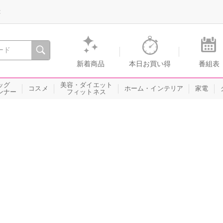
録
、瞬間を。通販・テレビショッピングのショップチャンネル
新着商品
本日お買い得
番組表
ッグ
美容・ダイエット
コスメ
ホーム・インテリア
家電
ンナー
フィットネス