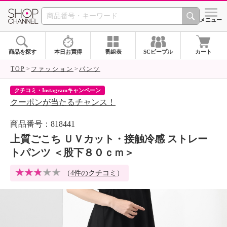
SHOP CHANNEL 
メニュー
商品を探す
本日お買得
番組表
SCピープル
カート
TOP
ファッション
パンツ
クチコミ・Instagramキャンペーン
ネ
クーポンが当たるチャンス！
ネ
商品番号：818441
上質ごこち ＵＶカット・接触冷感 ストレー
トパンツ ＜股下８０ｃｍ＞
（
4件のクチコミ
）