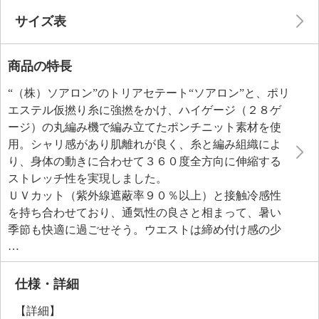
サイズ表
商品の特長
“（株）ソアロン”のトリアセテート“ソアロン”と、ポリ
エステル仮撚り糸に強撚をかけ、ハイゲージ（２８ゲ
ージ）の丸編み機で編み立てたポンチニット素材を使
用。シャリ感があり肌離れが良く、糸と編み組織によ
り、身体の動きに合わせて３６０度全方向に伸縮する
ストレッチ性を実現しました。
ＵＶカット（紫外線遮蔽率９０％以上）と接触冷感性
を持ち合わせており、通気性の良さと相まって、暑い
季節も快適に過ごせそう。ウエストは締め付け感の少
ない総ゴム仕様で楽な着用感ながら、ゴムじわやダボ
つきが目立ちにくく、すっきりとした印象。お腹とヒ
ップをやさしく包み込む、安心感のある股上に設定
仕様・詳細
し、立体感を出すことで、美しく仕立て映えする仕上
【詳細】
がりに。