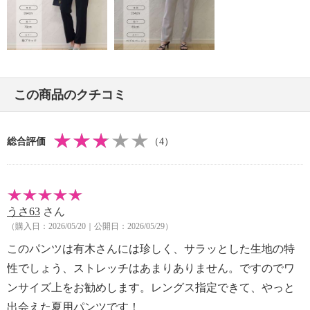
・中性洗剤使用
【個体差あり】
・個体差あり
【原産国（地）】
・日本製
この商品のクチコミ
総合評価
（4）
うさ63
さん
（購入日：2026/05/20｜公開日：2026/05/29）
このパンツは有木さんには珍しく、サラッとした生地の特
性でしょう、ストレッチはあまりありません。ですのでワ
ンサイズ上をお勧めします。レングス指定できて、やっと
出会えた夏用パンツです！