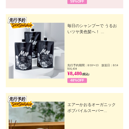
59%OFF
先行SSV
毎日のシャンプーで うるお
いツヤ美色髪へ！ ...
先行予約期間：8/10〜13 放送日：8/14
¥16,434
¥8,480
(税込)
48%OFF
先行SSV
エアーかおるオーガニック
ボブパイルスーパー...