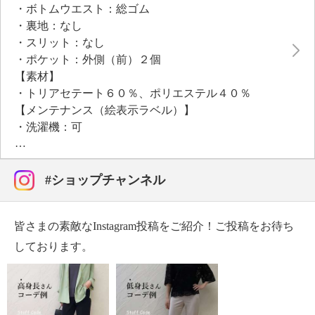
・ボトムウエスト：総ゴム
・裏地：なし
●目安対応身長：１６５〜１７０ｃｍ前後
・スリット：なし
●普段と同じサイズをおすすめ
・ポケット：外側（前）２個
【素材】
・トリアセテート６０％、ポリエステル４０％
【メンテナンス（絵表示ラベル）】
・洗濯機：可
・漂白処理：塩素系・酸素系漂白不可
・タンブル乾燥：不可
・自然乾燥：日陰の吊り干し
#ショップチャンネル
・アイロン仕上げ：可（低温）
・ドライクリーニング：石油系ドライクリーニング可
皆さまの素敵なInstagram投稿をご紹介！ご投稿をお待ち
【メンテナンス（ケアラベル）】
・長時間照射による変退色注意
しております。
・水や汗などによる色落ち、色移り注意
・摩擦による色落ち、色移り注意
・過度な力をかけない
・ネット使用