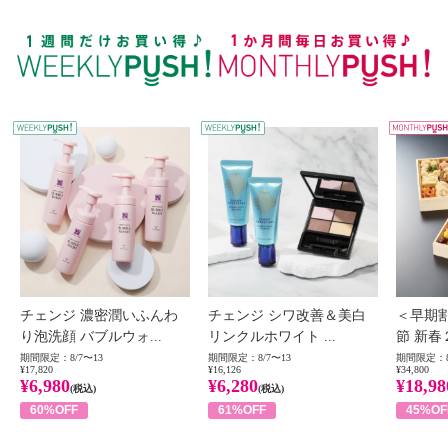
WEEKLY PUSH
W
チェンジ 濃密潤いふんわ
チェンジ シワ改善＆美白
＜早期
り泡洗顔 バブルウォ...
リンクルホワイト ...
節 新春
期間限定：8/7〜13
期間限定：8/7〜13
期間限定：8
¥17,820
¥16,126
¥34,800
¥6,980
¥6,280
¥18,98
(税込)
(税込)
60%OFF
61%OFF
45%OF