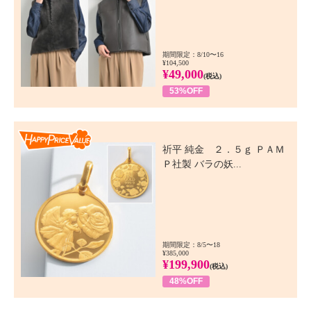
期間限定：8/10〜16
¥104,500
¥49,000
(税込)
53%OFF
Happy Price Value
祈平 純金 ２．５ｇ ＰＡＭ
Ｐ社製 バラの妖...
期間限定：8/5〜18
¥385,000
¥199,900
(税込)
48%OFF