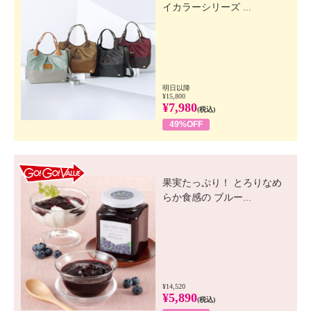
イカラーシリーズ ...
明日以降
¥15,800
¥7,980
(税込)
49%OFF
GO! GO! VALUE
果実たっぷり！ とろりなめ
らか食感の ブルー...
¥14,520
¥5,890
(税込)