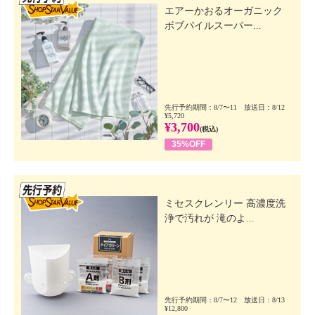
エアーかおるオーガニック
ボブパイルスーパー...
先行予約期間：8/7〜11 放送日：8/12
¥5,720
¥3,700
(税込)
35%OFF
先行SSV
ミセスクレンリー 高濃度洗
浄で汚れが 滝のよ...
先行予約期間：8/7〜12 放送日：8/13
¥12,800