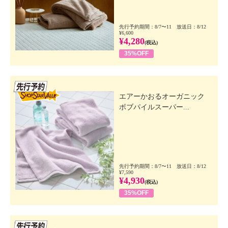
先行予約期間：8/7〜11 放送日：8/12
¥6,600
¥4,280
(税込)
35%OFF
先行SSV
エアーかおるオーガニック
ボブパイルスーパー...
先行予約期間：8/7〜11 放送日：8/12
¥7,590
¥4,930
(税込)
35%OFF
先行SSV