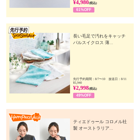
¥4,980
(税込)
61%OFF
先行SSV
長い毛足で汚れをキャッチ
パルスイクロス 薄...
先行予約期間：8/7〜10 放送日：8/11
¥5,940
¥2,998
(税込)
49%OFF
Happy Price Value
ティエドゥール コロメル社
製 オーストラリア...