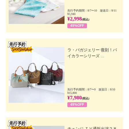
先行予約期間：8/7〜10 放送日：8/11
¥5,940
¥2,998
(税込)
49%OFF
先行SSV
ラ・バガジェリー 復刻！バ
イカラーシリーズ ...
先行予約期間：8/7〜9 放送日：8/10
¥15,800
¥7,980
(税込)
49%OFF
先行SSV
チェンジ ＴＶ通販出演２８