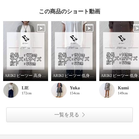
この商品のショート動画
ARIKI ピーツー 高身長スタッフがはいてみました！
ARIKI ピーツー 低身長スタッフがはいてみました！
ARIKI ピー
LIE
Yuka
Kumi
172cm
154cm
149cm
一覧を見る