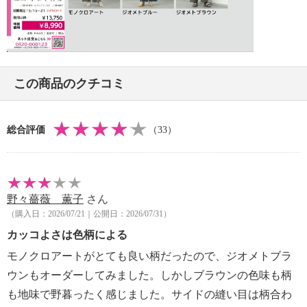
・摩擦による色落ち、色移り注意
・過度な力をかけない
Video
・ネット使用
【個体差あり】
・個体差あり
この商品のクチコミ
【原産国（地）】
・日本製
総合評価
（33）
野々薔薇 薫子
さん
（購入日：2026/07/21｜公開日：2026/07/31）
カッコよさは色柄による
モノクロアートがとても良い柄だったので、ジオメトブラ
ウンもオーダーしてみました。しかしブラウンの色味も柄
も地味で野暮ったく感じました。サイドの縫い目は柄合わ