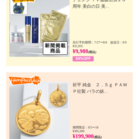
周年 美白の日 美...
先行予約期間：7/27〜8/8 放送日：8/9
¥32,835
¥9,988
(税込)
69%OFF
Happy Price Value
祈平 純金 ２．５ｇ ＰＡＭ
Ｐ社製 バラの妖...
期間限定：8/5〜18
¥385,000
¥199,900
(税込)