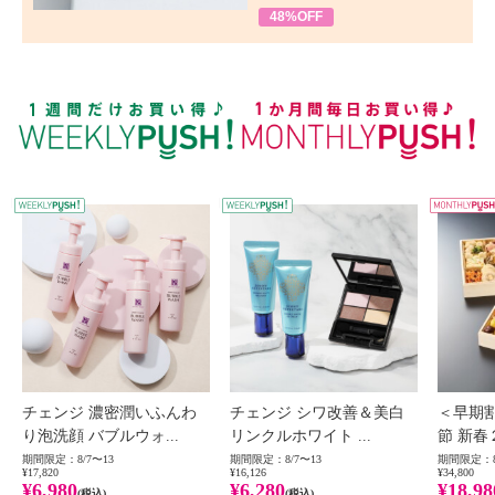
48%OFF
WEEKLY PUSH
W
チェンジ 濃密潤いふんわ
チェンジ シワ改善＆美白
＜早期
り泡洗顔 バブルウォ...
リンクルホワイト ...
節 新春
期間限定：8/7〜13
期間限定：8/7〜13
期間限定：8
¥17,820
¥16,126
¥34,800
¥6,980
¥6,280
¥18,98
(税込)
(税込)