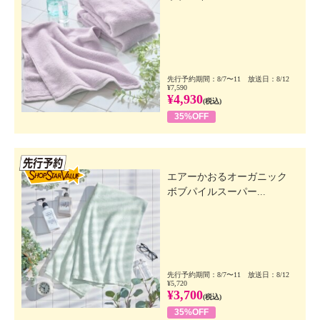
先行予約期間：8/7〜11 放送日：8/12
¥7,590
¥4,930
(税込)
35%OFF
先行SSV
エアーかおるオーガニック
ボブパイルスーパー...
先行予約期間：8/7〜11 放送日：8/12
¥5,720
¥3,700
(税込)
35%OFF