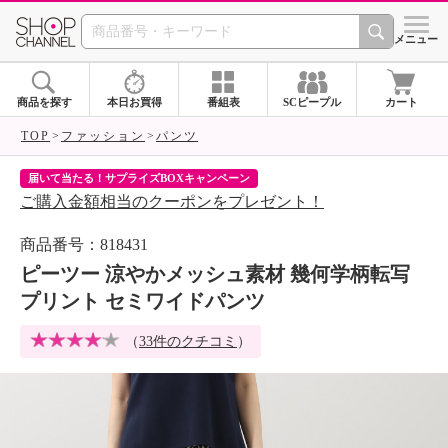
SHOP CHANNEL 
メニュー
商品を探す
本日お買得
番組表
SCピープル
カート
TOP
ファッション
パンツ
届いて当たる！サプライズBOXキャンペーン
ク
ご購入金額相当のクーポンをプレゼント！
ク
商品番号：818431
ピーツー 涼やかメッシュ素材 幾何学柄転写
プリント セミワイドパンツ
（
33件のクチコミ
）