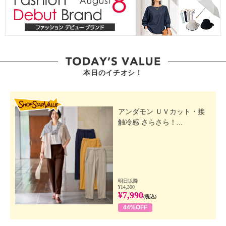
本日のイチオシ！
SHOP STAR VALUE
アンダモン ＵＶカット・接
触冷感 さらさら！...
明日以降
¥14,300
¥7,990
(税込)
44%OFF