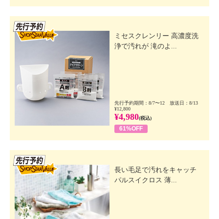
先行SSV
ミセスクレンリー 高濃度洗
浄で汚れが 滝のよ...
先行予約期間：8/7〜12 放送日：8/13
¥12,800
¥4,980
(税込)
61%OFF
先行SSV
長い毛足で汚れをキャッチ
パルスイクロス 薄...