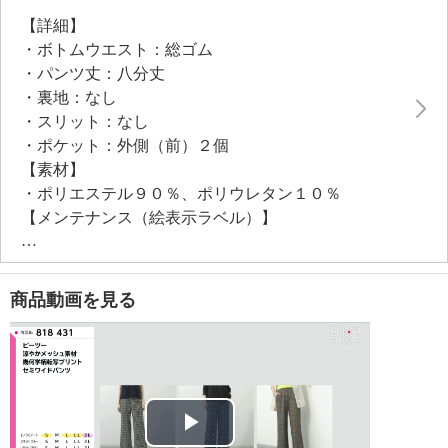
【詳細】
・ボトムウエスト：総ゴム
・パンツ丈：八分丈
・裏地：なし
・スリット：なし
・ポケット：外側（前）２個
【素材】
・ポリエステル９０％、ポリウレタン１０％
【メンテナンス（絵表示ラベル）】
・洗濯機：可
・漂白処理：塩素系・酸素系漂白不可
・タンブル乾燥：不可
商品動画を見る
・自然乾燥：日陰の吊り干し
・アイロン仕上げ：可（低温）
・ドライクリーニング：石油系ドライクリーニング可
【メンテナンス（ケアラベル）】
・長時間照射による変退色注意
・水や汗などによる色落ち、色移り注意
Play