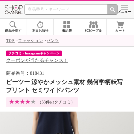
SHOP CHANNEL 
メニュー
商品を探す
本日お買得
番組表
SCピープル
カート
TOP
ファッション
パンツ
クチコミ・Instagramキャンペーン
ネ
クーポンが当たるチャンス！
ネ
商品番号：818431
ピーツー 涼やかメッシュ素材 幾何学柄転写
プリント セミワイドパンツ
（
33件のクチコミ
）