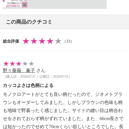
・ネット使用
【個体差あり】
・個体差あり
この商品のクチコミ
【原産国（地）】
・日本製
総合評価
（33）
野々薔薇 薫子
さん
（購入日：2026/07/21｜公開日：2026/07/31）
カッコよさは色柄による
モノクロアートがとても良い柄だったので、ジオメトブラ
ウンもオーダーしてみました。しかしブラウンの色味も柄
も地味で野暮ったく感じました。サイドの縫い目は柄合わ
せをされておらず柄がずれていました。また、66cm長さで
は短かったのでせめて70cmくらい欲しいところでした。長