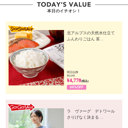
本日のイチオシ！
SHOP STAR VALUE
北アルプスの天然水仕立て
ふんわりごはん 富...
明日以降
¥8,640
¥4,770
(税込)
44%OFF
GO! GO! VALUE
ラ ヴァーグ デトワール
さりげなく決まる ...