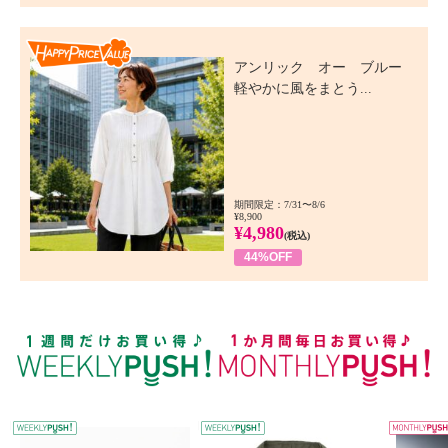
Happy Price Value
アンリック オー ブルー
軽やかに風をまとう...
期間限定：7/31〜8/6
¥8,900
¥4,980
(税込)
44%OFF
WEEKLY PUSH
W