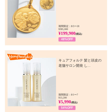
期間限定：8/5〜18
¥385,000
¥199,900
(税込)
48%OFF
Happy Price Value
キュアフォルテ 髪と頭皮の
老舗サロン開発 し...
期間限定：8/1〜7
¥13,200
¥5,990
(税込)
54%OFF