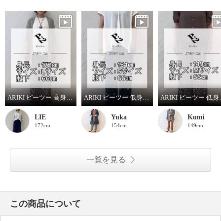
ARIKI ピーツー 高身長スタッフがはいてみました！
ARIKI ピーツー 低身長スタッフがはいてみました！
ARIKI ピー
LIE
Yuka
Kumi
172cm
154cm
149cm
一覧を見る
この商品について