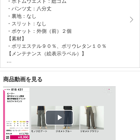
・ボトムウエスト：総ゴム
・パンツ丈：八分丈
・裏地：なし
・スリット：なし
・ポケット：外側（前）２個
【素材】
・ポリエステル９０％、ポリウレタン１０％
【メンテナンス（絵表示ラベル）】
・洗濯機：可
・漂白処理：塩素系・酸素系漂白不可
・タンブル乾燥：不可
商品動画を見る
・自然乾燥：日陰の吊り干し
・アイロン仕上げ：可（低温）
・ドライクリーニング：石油系ドライクリーニング可
【メンテナンス（ケアラベル）】
・長時間照射による変退色注意
・水や汗などによる色落ち、色移り注意
Play
・摩擦による色落ち、色移り注意
・過度な力をかけない
Video