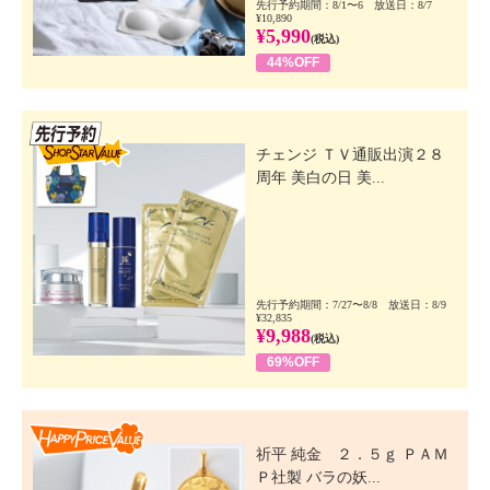
先行予約期間：8/1〜6 放送日：8/7
¥10,890
¥5,990
(税込)
44%OFF
先行SSV
チェンジ ＴＶ通販出演２８
周年 美白の日 美...
先行予約期間：7/27〜8/8 放送日：8/9
¥32,835
¥9,988
(税込)
69%OFF
Happy Price Value
祈平 純金 ２．５ｇ ＰＡＭ
Ｐ社製 バラの妖...