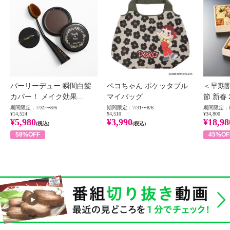
パーリーデュー 瞬間白髪
ペコちゃん ポケッタブル
＜早期
カバー！ メイク効果...
マイバッグ
節 新春
期間限定：7/31〜8/6
期間限定：7/31〜8/6
期間限定：8
¥14,524
¥4,510
¥34,800
¥5,980
¥3,990
¥18,98
(税込)
(税込)
58%OFF
45%OF