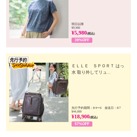
明日以降
¥9,900
¥5,980
(税込)
39%OFF
先行SSV
ＥＬＬＥ ＳＰＯＲＴ はっ
水 取り外してリュ...
先行予約期間：8/4〜6 放送日：8/7
¥44,000
¥18,900
(税込)
57%OFF