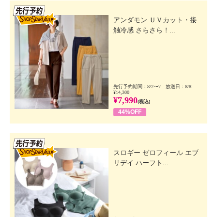
先行SSV
アンダモン ＵＶカット・接
触冷感 さらさら！...
先行予約期間：8/2〜7 放送日：8/8
¥14,300
¥7,990
(税込)
44%OFF
先行SSV
スロギー ゼロフィール エブ
リデイ ハーフト...