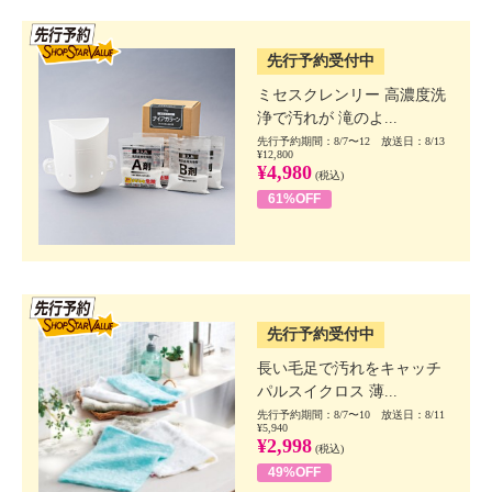
SSV先行
先行予約受付中
ミセスクレンリー 高濃度洗
浄で汚れが 滝のよ...
先行予約期間：8/7〜12 放送日：8/13
¥12,800
¥4,980
(税込)
61%OFF
SSV先行
先行予約受付中
長い毛足で汚れをキャッチ
パルスイクロス 薄...
先行予約期間：8/7〜10 放送日：8/11
¥5,940
¥2,998
(税込)
49%OFF