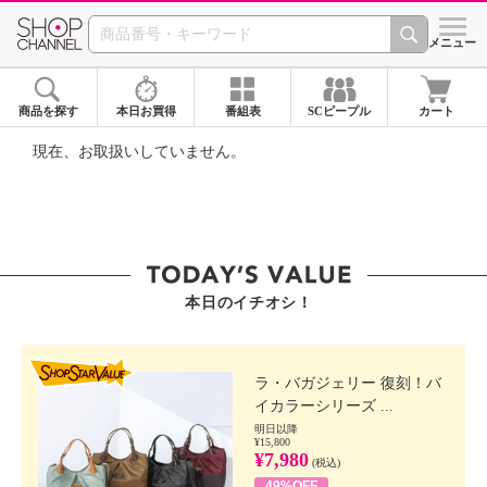
SHOP CHANNEL ショ
メニュー
商品を探す
本日お買得
番組表
SCピープル
カート
現在、お取扱いしていません。
本日のイチオシ！
SHOP STAR VALUE
ラ・バガジェリー 復刻！バ
イカラーシリーズ ...
明日以降
¥15,800
¥7,980
(税込)
49%OFF