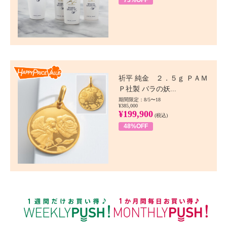
73%OFF
Happy Price value
祈平 純金 ２．５ｇ ＰＡＭ
Ｐ社製 バラの妖...
期間限定：8/5〜18
¥385,000
¥199,900
(税込)
48%OFF