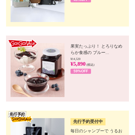
GO!GO! VALUE
果実たっぷり！ とろりなめ
らか食感の ブルー...
¥14,520
¥5,890
(税込)
59%OFF
SSV先行
先行予約受付中
毎日のシャンプーで うるお