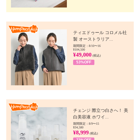
Happy Price value
ティエドゥール コロメル社
製 オーストラリア...
期間限定：8/10〜16
¥104,500
¥49,000
(税込)
53%OFF
Happy Price value
チェンジ 際立つ白さへ！ 美
白美容液 ホワイ...
期間限定：8/9〜15
¥34,580
¥8,999
(税込)