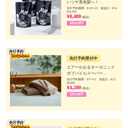
いツヤ美色髪へ！ ...
先行予約期間：8/10〜13 放送日：8/14
¥16,434
¥8,480
(税込)
48%OFF
SSV先行
先行予約受付中
エアーかおるオーガニック
ボブパイルスーパー...
先行予約期間：8/7〜11 放送日：8/12
¥6,600
¥4,280
(税込)
35%OFF
SSV先行