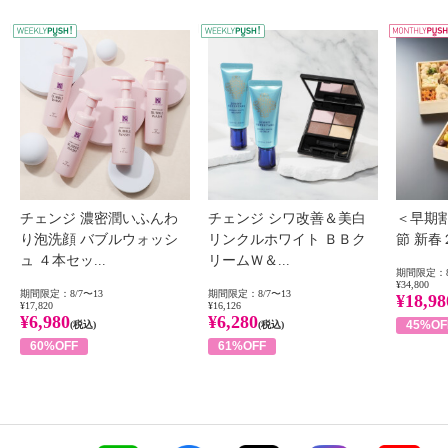
WEEKLY PUSH
W
チェンジ 濃密潤いふんわ
チェンジ シワ改善＆美白
＜早期
り泡洗顔 バブルウォッシ
リンクルホワイト ＢＢク
節 新
ュ ４本セッ...
リームＷ＆...
期間限定：8
¥34,800
期間限定：8/7〜13
期間限定：8/7〜13
¥18,98
¥17,820
¥16,126
¥6,980
¥6,280
45%OF
(税込)
(税込)
60%OFF
61%OFF