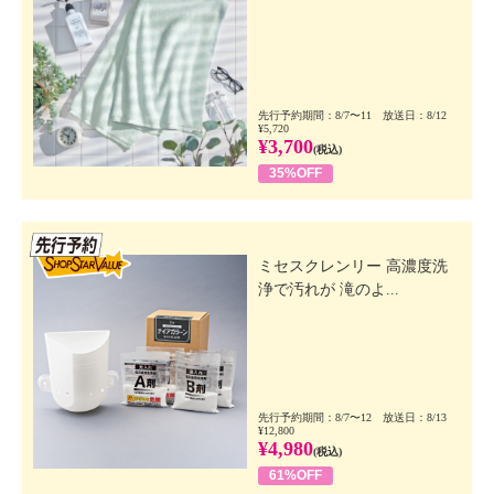
先行予約期間：8/7〜11 放送日：8/12
¥5,720
¥3,700
(税込)
35%OFF
先行SSV
ミセスクレンリー 高濃度洗
浄で汚れが 滝のよ...
先行予約期間：8/7〜12 放送日：8/13
¥12,800
¥4,980
(税込)
61%OFF