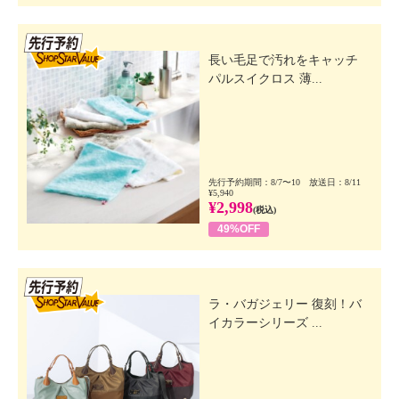
先行SSV
長い毛足で汚れをキャッチ
パルスイクロス 薄...
先行予約期間：8/7〜10 放送日：8/11
¥5,940
¥2,998
(税込)
49%OFF
先行SSV
ラ・バガジェリー 復刻！バ
イカラーシリーズ ...