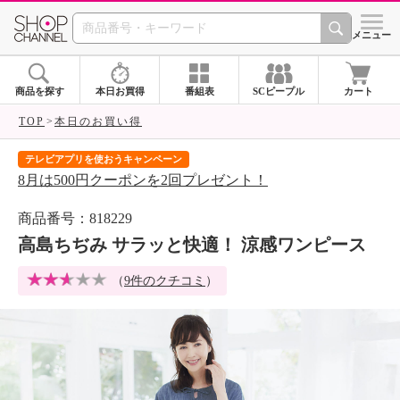
SHOP CHANNEL 
メニュー
商品を探す
本日お買得
番組表
SCピープル
カート
TOP
本日のお買い得
テレビアプリを使おうキャンペーン
届
8月は500円クーポンを2回プレゼント！
ご
商品番号：818229
高島ちぢみ サラッと快適！ 涼感ワンピース
（
9件のクチコミ
）