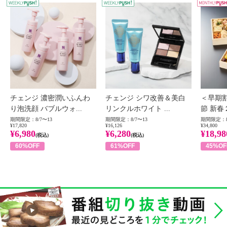
WEEKLY PUSH
W
チェンジ 濃密潤いふんわ
チェンジ シワ改善＆美白
＜早期
り泡洗顔 バブルウォ...
リンクルホワイト ...
節 新春
期間限定：8/7〜13
期間限定：8/7〜13
期間限定：8
¥17,820
¥16,126
¥34,800
¥6,980
¥6,280
¥18,98
(税込)
(税込)
60%OFF
61%OFF
45%OF