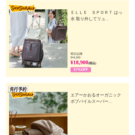
SHOP STAR VALUE
ＥＬＬＥ ＳＰＯＲＴ はっ
水 取り外してリュ...
明日以降
¥44,000
¥18,900
(税込)
57%OFF
先行SSV
エアーかおるオーガニック
ボブパイルスーパー...