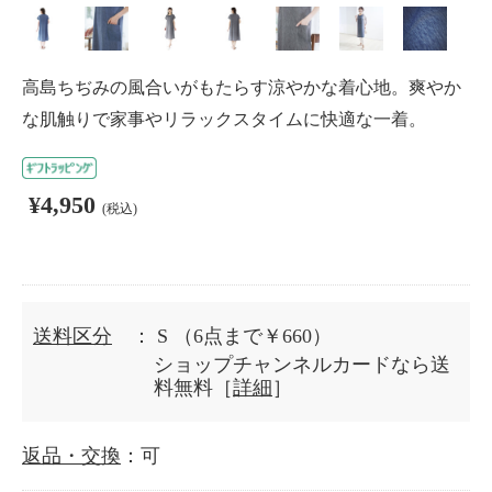
高島ちぢみの風合いがもたらす涼やかな着心地。爽やか
な肌触りで家事やリラックスタイムに快適な一着。
¥4,950
(税込)
送料区分
： S
（6点まで￥660）
ショップチャンネルカードなら送
料無料［
詳細
］
返品・交換
：可