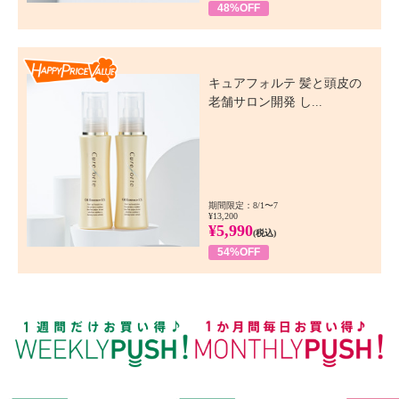
48%OFF
Happy Price Value
キュアフォルテ 髪と頭皮の
老舗サロン開発 し...
期間限定：8/1〜7
¥13,200
¥5,990
(税込)
54%OFF