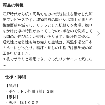
商品の特長
江戸時代から続く高島ちぢみの伝統技法を活かした涼
感ワンピースです。織物特有の凹凸シボ加工が肌との
接触面積を減らし、サラッとした肌触りを実現。撚り
をかけた糸の特性があってこそのシボなので洗濯して
も凹凸が伸びにくい特性があります。吸汗性に優れ、
通気性と速乾性も兼ね備えた生地は、高温多湿な日本
の風土にぴったり。精錬・晒しの工程では無蛍光の加
工を行いました。
１枚でサラリと着用でき、ゆったりデザインで気にな
るお腹まわりもカバー。ひざ下までの着丈で、両サイ
ドには便利なポケット付きです。襟元のリボンをほど
けばお着替えもラクラク。室内でのリラックスタイム
仕様・詳細
はもちろん、家事や庭仕事、ちょっとしたお出かけま
【詳細】
で幅広く活用できます。日本の夏の知恵が詰まった一
・ポケット：外側（前）２個
着です。
【素材】
・表地：綿１００％