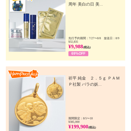
周年 美白の日 美...
先行予約期間：7/27〜8/8 放送日：8/9
¥32,835
¥9,988
(税込)
69%OFF
Happy Price Value
祈平 純金 ２．５ｇ ＰＡＭ
Ｐ社製 バラの妖...
期間限定：8/5〜18
¥385,000
¥199,900
(税込)