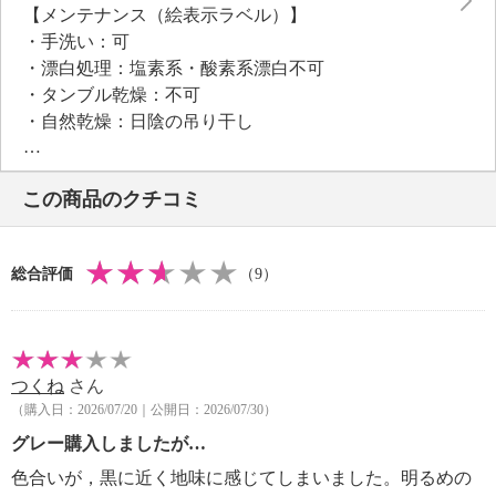
【メンテナンス（絵表示ラベル）】
・手洗い：可
・漂白処理：塩素系・酸素系漂白不可
・タンブル乾燥：不可
・自然乾燥：日陰の吊り干し
・アイロン仕上げ：不可
・ドライクリーニング：不可
この商品のクチコミ
・ウエットクリーニング：可
【メンテナンス（ケアラベル）】
・水や汗などによる色落ち、色移り注意
総合評価
（9）
・摩擦による色落ち、色移り注意
・素材の特性上、多少の縮みあり
【原産国（地）】
・日本製
つくね
さん
（購入日：2026/07/20｜公開日：2026/07/30）
グレー購入しましたが…
色合いが，黒に近く地味に感じてしまいました。明るめの