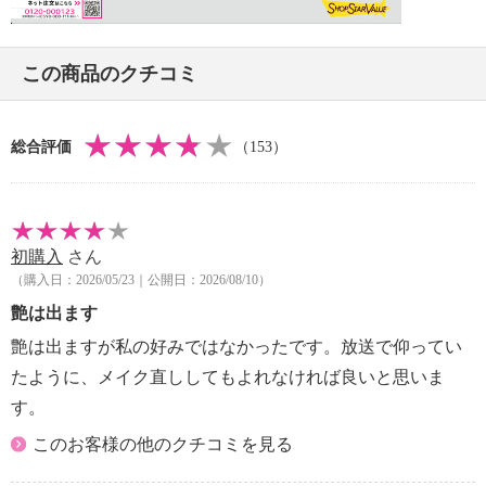
・付属品：パフ
＜配合／無配合表示＞
【原産国（地）】
合成香料不使用、ノンアルコール、タール系色素不使
・韓国製
用
この商品のクチコミ
【アドールリップ（リップグロス／色：
・ホリカホリカアドールリップチェリッシュ ９．５
チェリッシュ）】
ｍｌ
＜配合／無配合表示＞
総合評価
（153）
【原産国（地）】
ノンアルコール、紫外線吸収剤不使用
・韓国製
※エッセンスＢＢＷデーションルミ：パッケージ表示
初購入
さん
は「ＢＢクリーム・ファンデーション」
（購入日：2026/05/23｜公開日：2026/08/10）
艶は出ます
艶は出ますが私の好みではなかったです。放送で仰ってい
たように、メイク直ししてもよれなければ良いと思いま
す。
このお客様の他のクチコミを見る