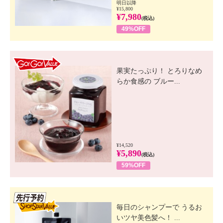
明日以降
¥15,800
¥7,980
(税込)
49%OFF
GO! GO! VALUE
果実たっぷり！ とろりなめ
らか食感の ブルー...
¥14,520
¥5,890
(税込)
59%OFF
先行SSV
毎日のシャンプーで うるお
いツヤ美色髪へ！ ...