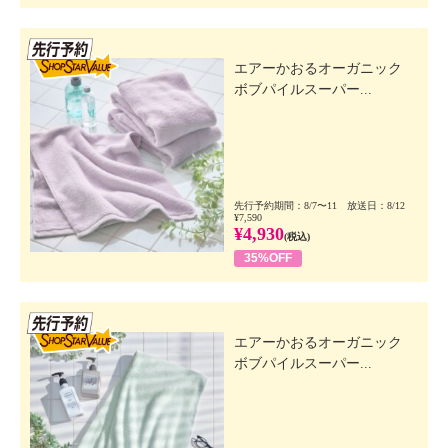
先行SSV
エアーかおるオーガニック
ボブパイルスーパー...
先行予約期間：8/7〜11 放送日：8/12
¥7,590
¥4,930
(税込)
35%OFF
先行SSV
エアーかおるオーガニック
ボブパイルスーパー...