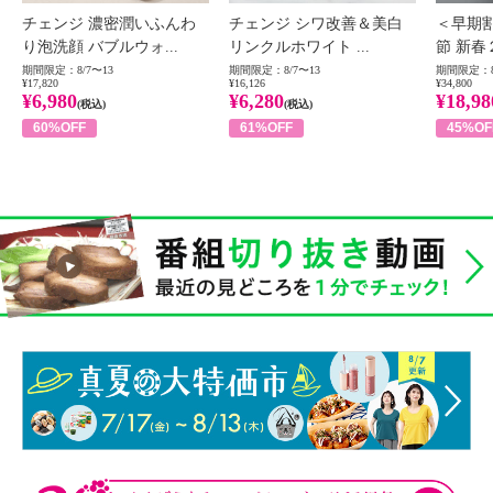
チェンジ 濃密潤いふんわ
チェンジ シワ改善＆美白
＜早期
り泡洗顔 バブルウォ...
リンクルホワイト ...
節 新春
期間限定：8/7〜13
期間限定：8/7〜13
期間限定：8
¥17,820
¥16,126
¥34,800
¥6,980
¥6,280
¥18,98
(税込)
(税込)
60%OFF
61%OFF
45%OF