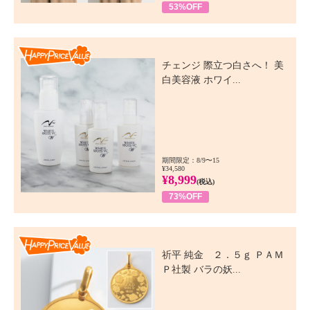
53%OFF
Happy Price Value
チェンジ 際立つ白さへ！ 美
白美容液 ホワイ...
期間限定：8/9〜15
¥34,580
¥8,999
(税込)
73%OFF
Happy Price Value
祈平 純金 ２．５ｇ ＰＡＭ
Ｐ社製 バラの妖...