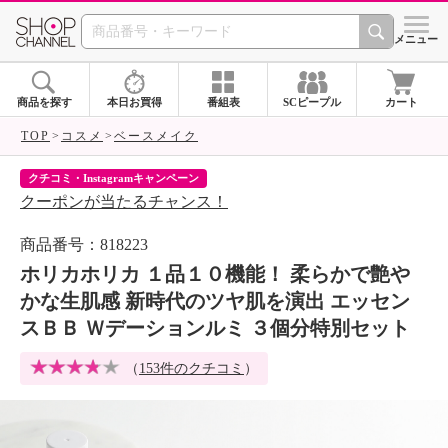
SHOP CHANNEL 
メニュー
商品を探す
本日お買得
番組表
SCピープル
カート
TOP
コスメ
ベースメイク
クチコミ・Instagramキャンペーン
ネ
クーポンが当たるチャンス！
ネ
商品番号：818223
ホリカホリカ １品１０機能！ 柔らかで艶や
かな生肌感 新時代のツヤ肌を演出 エッセン
スＢＢ Ｗデーションルミ ３個分特別セット
（
153件のクチコミ
）