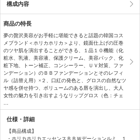
構成内容
商品の特長
夢の贅沢美容がお手軽に堪能できると話題の韓国コス
メブランド＜ホリカホリカ＞より、鏡面仕上げの圧巻
のツヤ肌を演出することができる、１品１０機能（化
粧水、乳液、美容液、保護クリーム、美容パック、化
粧下地、トーン補正、コンシーラー、ＵＶ対策、ファ
ンデーション）のＢＢファンデーションとそのレフィ
ル（詰替え用）×２、口紅の発色と、グロスの自然なツ
ヤ感を併せ持つ、ボリュームのある唇を演出し、大人
女性の魅力を引き出すようなリップグロス（色：チェ
リッシュ）のセットです。ＳＰＦ５０＋、ＰＡ＋＋＋
のＢＢファンデーションは、柔らかいテクスチャーで
ベタつきにくく、少量でも気になるシミ、色ムラ、毛
仕様・詳細
穴、小じわといったお肌の凸凹をカバーし、メイク効
【商品構成】
果で若々しい印象のハリ感と柔らかで艶やかな生肌感
・ホリカホリカエッセンスＢＢＷデーションルミ １