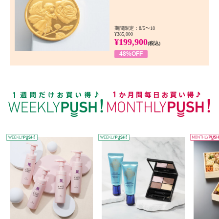
期間限定：8/5〜18
¥385,000
¥199,900
(税込)
48%OFF
WEEKLY PUSH
W