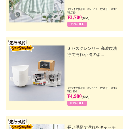
先行予約期間：8/7〜11 放送日：8/12
¥5,720
¥3,700
(税込)
35%OFF
先行SSV
ミセスクレンリー 高濃度洗
浄で汚れが 滝のよ...
先行予約期間：8/7〜12 放送日：8/13
¥12,800
¥4,980
(税込)
61%OFF
先行SSV
長い毛足で汚れをキャッチ