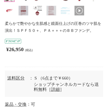
柔らかで艶やかな生肌感と鏡面仕上げの圧巻のツヤ肌を
演出！ＳＰＦ５０＋、ＰＡ＋＋＋のＢＢファンデ。
¥26,950
(税込)
送料区分
： S
（6点まで￥660）
ショップチャンネルカードなら送
料無料［
詳細
］
返品・交換
：可