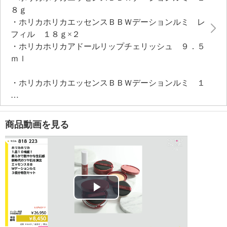
を演出します。独自開発成分の美容パウダーであるラ
８ｇ
ディアンスシーパウダー（マイカ、オキシ塩化ビスマ
・ホリカホリカエッセンスＢＢＷデーションルミ レ
ス、真珠母貝エキス、加水分解キビ、マドンナリリー
フィル １８ｇ×２
葉細胞エキス、ニンファエアアルバ葉細胞エキス、ニ
・ホリカホリカアドールリップチェリッシュ ９．５
ンフェアケルレア葉細胞エキス）をはじめ、ツヤ肌を
ｍｌ
演出するこだわりのメイク成分を配合。ツボクサ葉水
をベースで練り込み、独自開発成分のフィトタイド
・ホリカホリカエッセンスＢＢＷデーションルミ １
（ザクロ果実エキス、オタネニンジンカルス培養エキ
８ｇ
ス、セイヨウアブラナ芽エキス、酵母エキスからなる
【内容】
複合成分）といったこだわりの美容成分を約９０．
・添付文書：能書
４％（水、メイクアップ成分含む）配合し、お肌にツ
商品動画を見る
・付属品：パフ
ヤ、ハリ、潤いを与え、なめらかにします。パフで塗
【原産国（地）】
布するたびに、美容成分を包んでいたエッセンスコー
・韓国製
トが弾けてジュワッと美容成分があふれ出し、美容成
分が角質層の隅々に浸透しながら、メイク効果でツヤ
・ホリカホリカエッセンスＢＢＷデーションルミ レ
肌を演出。ＢＢファンデーション、リップグロスは日
フィル １８ｇ
Play
本限定。
【内容】
【エッセンスＢＢＷデーションルミ（ＢＢファンデー
・レフィル
Video
ション）】