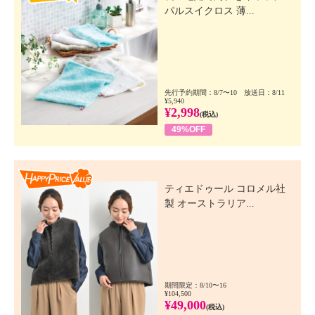
パルスイクロス 薄...
先行予約期間：8/7〜10 放送日：8/11
¥5,940
¥2,998
(税込)
49%OFF
Happy Price Value
ティエドゥール コロメル社
製 オーストラリア...
期間限定：8/10〜16
¥104,500
¥49,000
(税込)