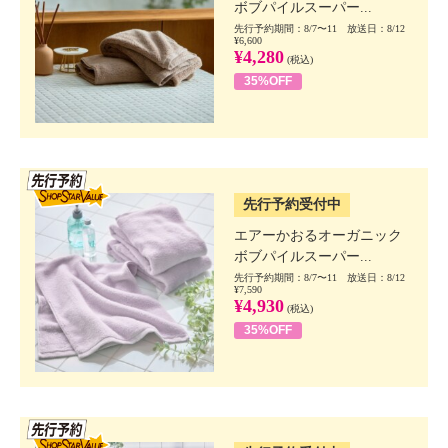
ボブパイルスーパー...
先行予約期間：8/7〜11 放送日：8/12
¥6,600
¥4,280
(税込)
35%OFF
SSV先行
先行予約受付中
エアーかおるオーガニック
ボブパイルスーパー...
先行予約期間：8/7〜11 放送日：8/12
¥7,590
¥4,930
(税込)
35%OFF
SSV先行