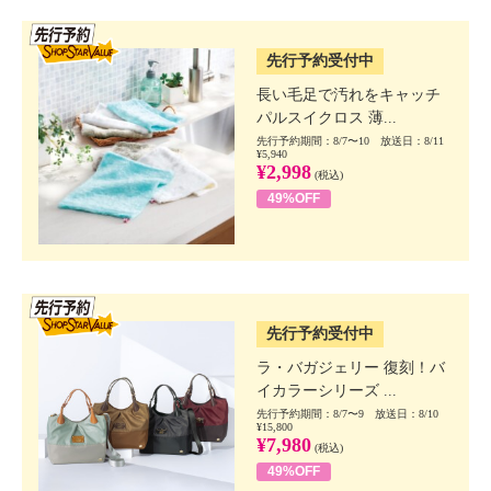
SSV先行
先行予約受付中
長い毛足で汚れをキャッチ
パルスイクロス 薄...
先行予約期間：8/7〜10 放送日：8/11
¥5,940
¥2,998
(税込)
49%OFF
SSV先行
先行予約受付中
ラ・バガジェリー 復刻！バ
イカラーシリーズ ...
先行予約期間：8/7〜9 放送日：8/10
¥15,800
¥7,980
(税込)
49%OFF