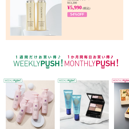
¥13,200
¥5,990
(税込)
54%OFF
WEEKLY PUSH
W