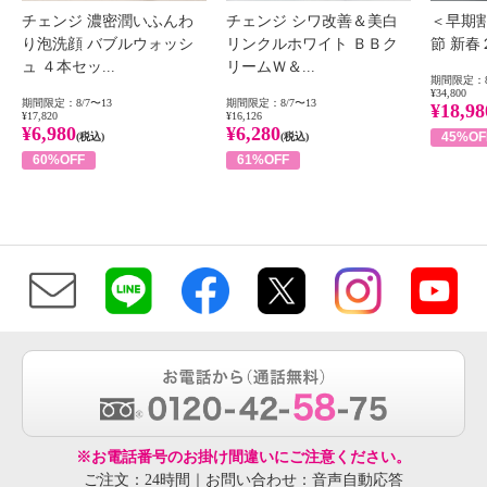
チェンジ 濃密潤いふんわ
チェンジ シワ改善＆美白
＜早期
り泡洗顔 バブルウォッシ
リンクルホワイト ＢＢク
節 新
ュ ４本セッ...
リームＷ＆...
期間限定：8
¥34,800
期間限定：8/7〜13
期間限定：8/7〜13
¥18,98
¥17,820
¥16,126
¥6,980
¥6,280
45%OF
(税込)
(税込)
60%OFF
61%OFF
※お電話番号のお掛け間違いにご注意ください。
ご注文：24時間｜お問い合わせ：音声自動応答