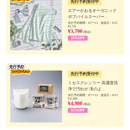
先行予約受付中
エアーかおるオーガニック
ボブパイルスーパー...
先行予約期間：8/7〜11 放送日：8/12
¥5,720
¥3,700
(税込)
35%OFF
SSV先行
先行予約受付中
ミセスクレンリー 高濃度洗
浄で汚れが 滝のよ...
先行予約期間：8/7〜12 放送日：8/13
¥12,800
¥4,980
(税込)
61%OFF