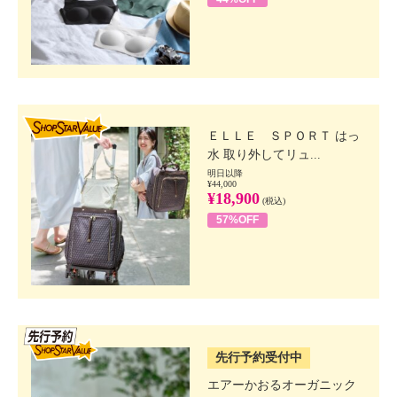
SHOP STAR VALUE
ＥＬＬＥ ＳＰＯＲＴ はっ
水 取り外してリュ...
明日以降
¥44,000
¥18,900
(税込)
57%OFF
SSV先行
先行予約受付中
エアーかおるオーガニック