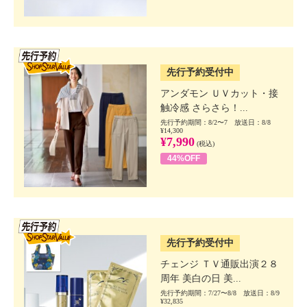
SSV先行
先行予約受付中
アンダモン ＵＶカット・接
触冷感 さらさら！...
先行予約期間：8/2〜7 放送日：8/8
¥14,300
¥7,990
(税込)
44%OFF
SSV先行
先行予約受付中
チェンジ ＴＶ通販出演２８
周年 美白の日 美...
先行予約期間：7/27〜8/8 放送日：8/9
¥32,835