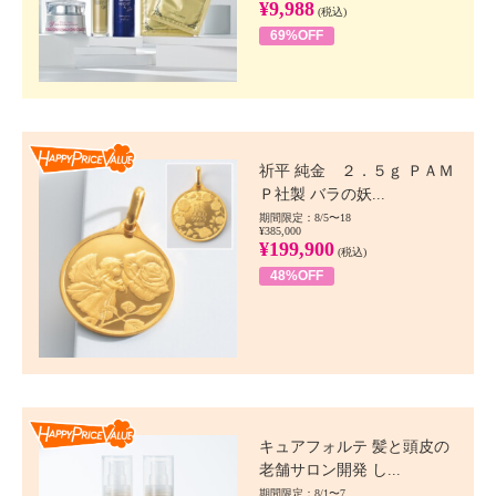
¥9,988
(税込)
69%OFF
Happy Price value
祈平 純金 ２．５ｇ ＰＡＭ
Ｐ社製 バラの妖...
期間限定：8/5〜18
¥385,000
¥199,900
(税込)
48%OFF
Happy Price value
キュアフォルテ 髪と頭皮の
老舗サロン開発 し...
期間限定：8/1〜7