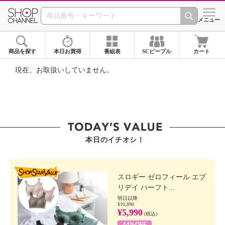
SHOP CHANNEL ショ
メニュー
商品を探す
本日お買得
番組表
SCピープル
カート
現在、お取扱いしていません。
本日のイチオシ！
SHOP STAR VALUE
スロギー ゼロフィール エブ
リデイ ハーフト...
明日以降
¥10,890
¥5,990
(税込)
44%OFF